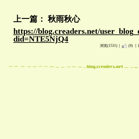
上一篇： 秋雨秋心
https://blog.creaders.net/user_blog
did=NTE5NjQ4
浏览(1531)
(9)