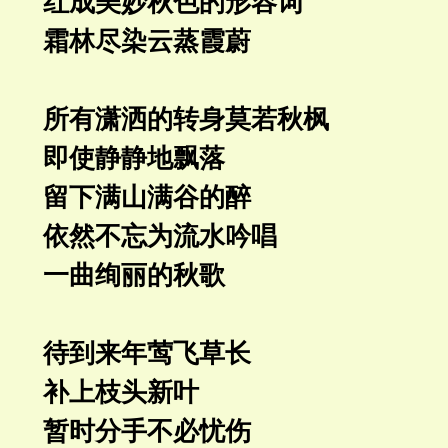
红成美妙秋色的形容词
霜林尽染云蒸霞蔚
所有潇洒的转身莫若秋枫
即使静静地飘落
留下满山满谷的醉
依然不忘为流水吟唱
一曲绚丽的秋歌
待到来年莺飞草长
补上枝头新叶
暂时分手不必忧伤