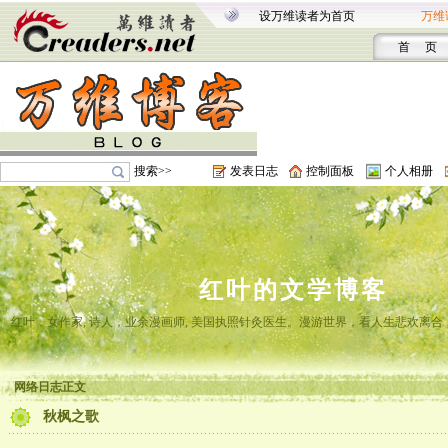
设万维读者为首页
万维
首 页
搜索>>
发表日志
控制面板
个人相册
红叶的文学博客
红叶，女作家, 诗人，业余漫画师, 美国执照针灸医生。漫游世界，看人生悲欢离
网络日志正文
秋枫之歌