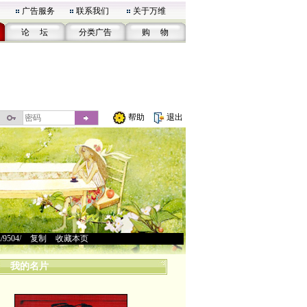
广告服务
联系我们
关于万维
论 坛
分类广告
购 物
帮助
退出
u/9504/
>
复制
>
收藏本页
我的名片