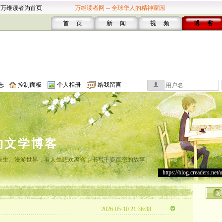
设万维读者为首页
万维读者网 -- 全球华人的精神家园
首 页
新 闻
视 频
博 客
志
控制面板
个人相册
给我留言
的文学博客
灸医生。漫游世界，看人生悲欢离合，书写千姿百态的故事。
https://blog.creaders.net/
2026-05-10 21:36:38