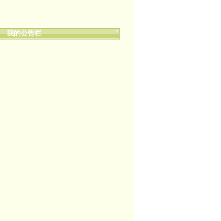
我的公告栏
来到我的文学博客! 走过路过的朋友都来看看吧