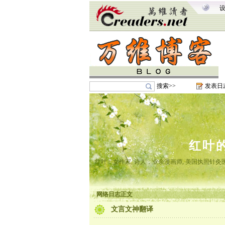
搜索>>
发表日
红叶
红叶，女作家, 诗人，业余漫画师, 美国执照针
网络日志正文
文言文神翻译