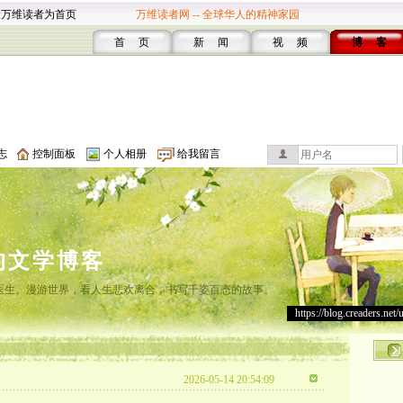
设万维读者为首页
万维读者网 -- 全球华人的精神家园
首 页
新 闻
视 频
博 客
志
控制面板
个人相册
给我留言
的文学博客
灸医生。漫游世界，看人生悲欢离合，书写千姿百态的故事。
https://blog.creaders.net/
2026-05-14 20:54:09