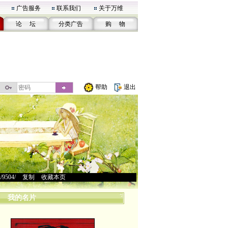
广告服务
联系我们
关于万维
论 坛
分类广告
购 物
帮助
退出
u/9504/
>
复制
>
收藏本页
我的名片