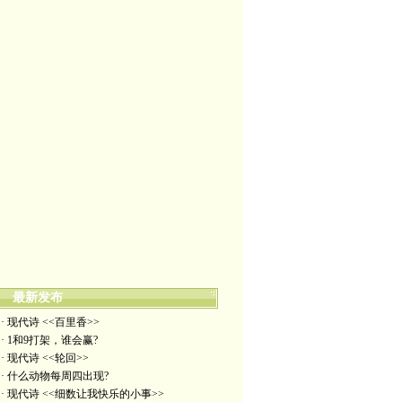
最新发布
· 现代诗 <<百里香>>
· 1和9打架，谁会赢?
· 现代诗 <<轮回>>
· 什么动物每周四出现?
· 现代诗 <<细数让我快乐的小事>>