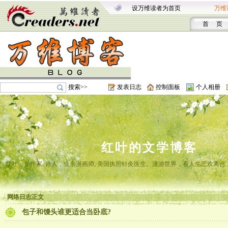
设万维读者为首页
万维
首 页
搜索>>
发表日志
控制面板
个人相册
红叶的文学博客
红叶，女作家, 诗人，业余漫画师, 美国执照针灸医生。漫游世界，看人生悲欢离
网络日志正文
包子和馒头谁更适合当卧底?