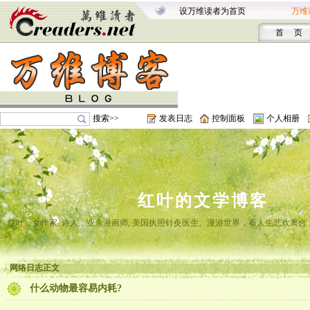
设万维读者为首页
万维
首 页
搜索>>
发表日志
控制面板
个人相册
红叶的文学博客
红叶，女作家, 诗人，业余漫画师, 美国执照针灸医生。漫游世界，看人生悲欢离
网络日志正文
什么动物最容易内耗?