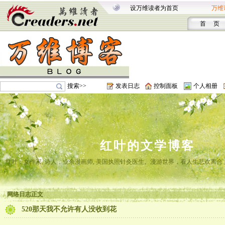
设万维读者为首页
万维
首 页
搜索>>
发表日志
控制面板
个人相册
红叶的文学博客
红叶，女作家, 诗人，业余漫画师, 美国执照针灸医生。漫游世界，看人生悲欢离
网络日志正文
520那天我不允许有人没收到花