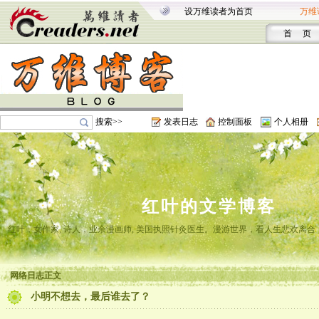
设万维读者为首页
万维
首 页
搜索>>
发表日志
控制面板
个人相册
红叶的文学博客
红叶，女作家, 诗人，业余漫画师, 美国执照针灸医生。漫游世界，看人生悲欢离
网络日志正文
小明不想去，最后谁去了？