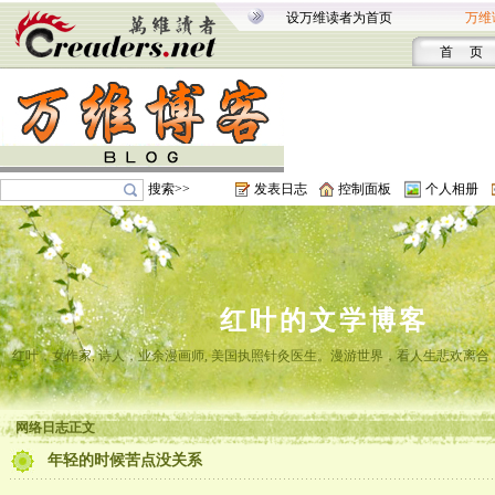
设万维读者为首页
万维
首 页
搜索>>
发表日志
控制面板
个人相册
红叶的文学博客
红叶，女作家, 诗人，业余漫画师, 美国执照针灸医生。漫游世界，看人生悲欢离
网络日志正文
年轻的时候苦点没关系