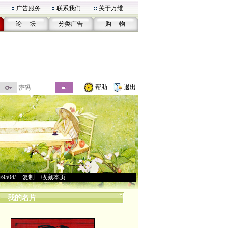
广告服务
联系我们
关于万维
论 坛
分类广告
购 物
帮助
退出
u/9504/
>
复制
>
收藏本页
我的名片