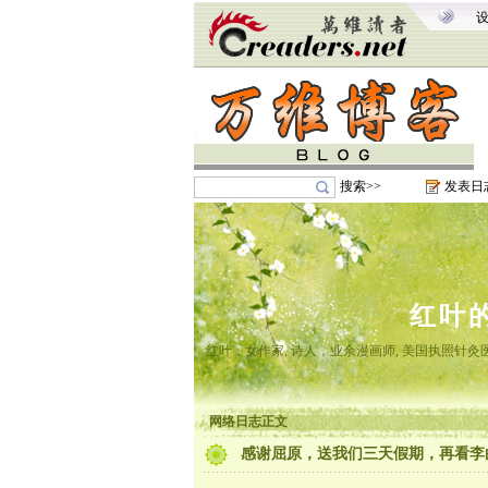
搜索>>
发表日
红叶
红叶，女作家, 诗人，业余漫画师, 美国执照针
网络日志正文
感谢屈原，送我们三天假期，再看李