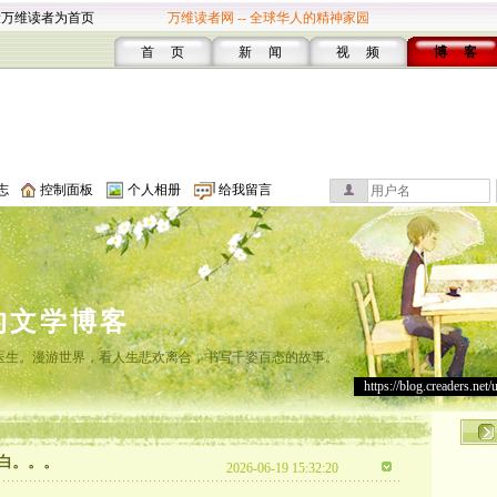
设万维读者为首页
万维读者网 -- 全球华人的精神家园
首 页
新 闻
视 频
博 客
志
控制面板
个人相册
给我留言
的文学博客
灸医生。漫游世界，看人生悲欢离合，书写千姿百态的故事。
https://blog.creaders.net/
白。。。
2026-06-19 15:32:20