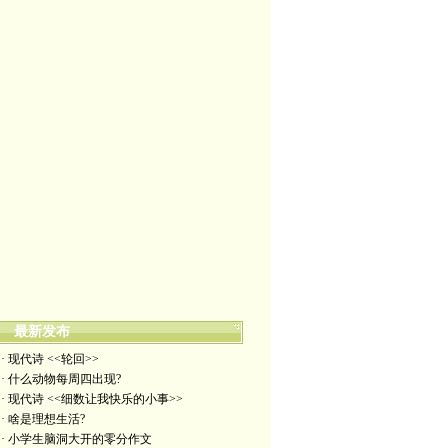
最新发布
· 现代诗 <<轮回>>
· 什么动物每周四出现?
· 现代诗 <<细数让我快乐的小事>>
· 啥是理想生活?
· 小学生脑洞大开的零分作文