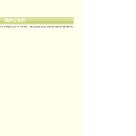
我的公告栏
来到我的文学博客! 走过路过的朋友都来看看吧