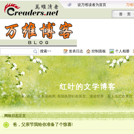
设万维读者为首页
万维
首 页
搜索>>
发表日志
控制面板
个人相册
红叶的文学博客
红叶，女作家, 诗人，业余漫画师, 美国执照针灸医生。漫游世界，看人生悲欢离
网络日志正文
爸，父亲节我给你准备了个惊喜!