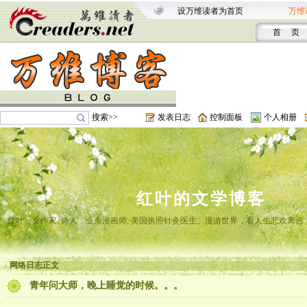
设万维读者为首页
万维
首 页
搜索>>
发表日志
控制面板
个人相册
红叶的文学博客
红叶，女作家, 诗人，业余漫画师, 美国执照针灸医生。漫游世界，看人生悲欢离
网络日志正文
青年问大师，晚上睡觉的时候。。。