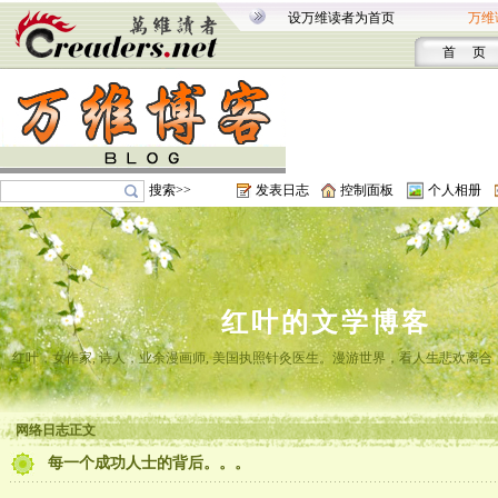
设万维读者为首页
万维
首 页
搜索>>
发表日志
控制面板
个人相册
红叶的文学博客
红叶，女作家, 诗人，业余漫画师, 美国执照针灸医生。漫游世界，看人生悲欢离
网络日志正文
每一个成功人士的背后。。。