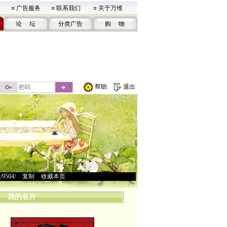
广告服务
联系我们
关于万维
论 坛
分类广告
购 物
帮助
退出
u/9504/
>
复制
>
收藏本页
我的名片