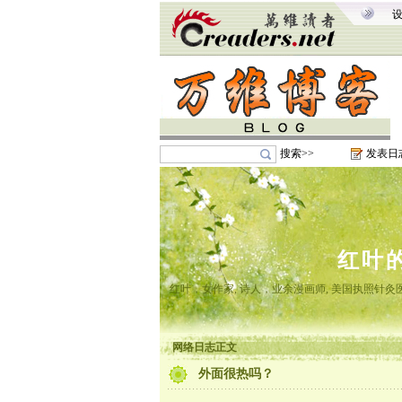
搜索>>
发表日
红叶
红叶，女作家, 诗人，业余漫画师, 美国执照针
网络日志正文
外面很热吗？