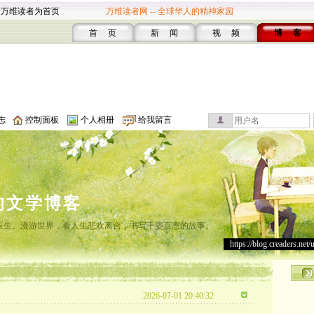
设万维读者为首页
万维读者网 -- 全球华人的精神家园
首 页
新 闻
视 频
博 客
志
控制面板
个人相册
给我留言
的文学博客
灸医生。漫游世界，看人生悲欢离合，书写千姿百态的故事。
https://blog.creaders.net/
2026-07-01 20:40:32