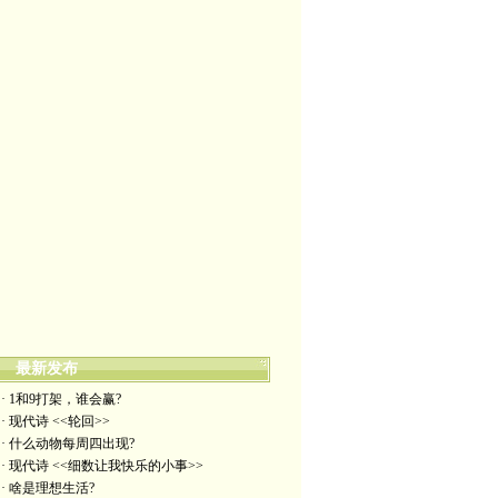
最新发布
· 1和9打架，谁会赢?
· 现代诗 <<轮回>>
· 什么动物每周四出现?
· 现代诗 <<细数让我快乐的小事>>
· 啥是理想生活?