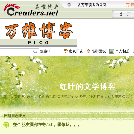
设万维读者为首页
万维
首 页
搜索>>
发表日志
控制面板
个人相册
红叶的文学博客
红叶，女作家, 诗人，业余漫画师, 美国执照针灸医生。漫游世界，看人生悲欢离
网络日志正文
整个朋友圈都在等521，哪像我。。。