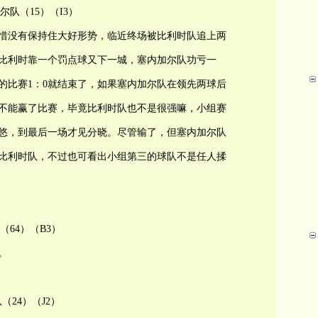
尔队（15）（I3）
可惜没有保持住大好形势，临近终场被比利时队追上两
赛比利时靠一个罚点球又下一城，塞内加尔队功亏一
的比赛1：0就结束了，如果塞内加尔队在领先两球后
不能赢了比赛，毕竟比利时队也不是很强嘛，小组赛
悠，到最后一场才见分晓。尽管输了，但塞内加尔队
比利时队，不过也可看出小组第三的球队不是任人揉
（64）（B3）
。
（24）（J2）