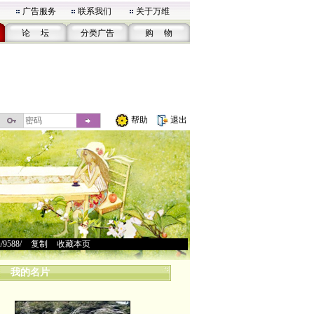
广告服务
联系我们
关于万维
论 坛
分类广告
购 物
帮助
退出
u/9588/
>
复制
>
收藏本页
我的名片