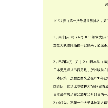
2
1/16决赛（第一括号是世界排名，
1，南非队(60)（A2）0：1加拿大队(3
加拿大队临终场前一记绝杀，如愿杀进
2，巴西队(6)（C1）2：1日本队（18
日本男足师从巴西男足，所以以前在
日本队第一次胜巴西队是在1996年亚
国奥队，这场比赛被称为“迈阿密奇迹（Mira
日本成年男足在2025年10月14日
2：0领先。不花一个大子儿被对方