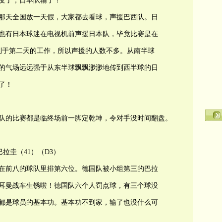
变了，日本队输了！
那天全国放一天假，大家都去看球，声援巴西队。日
也有日本球迷在电视机前声援日本队，毕竟比赛是在
利于第二天的工作，所以声援的人数不多。从南半球
的气场远远强于从东半球飘飘渺渺地传到西半球的日
了！
队的比赛都是临终场前一脚定乾坤，令对手没时间翻盘。
）巴拉圭（41）（D3）
在前八的球队里排第六位。德国队被小组第三的巴拉
耳曼战车生锈啦！德国队六个人罚点球，有三个球没
都是球员的基本功。基本功不到家，输了也没什么可