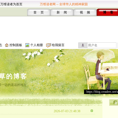
设万维读者为首页
万维读者网 -- 全球华人的精神家园
首 页
新 闻
视 频
博 客
志
控制面板
个人相册
给我留言
草的博客
那一边的遥远的地方
https://blog.creaders.net/
2026-07-03 21:48:38