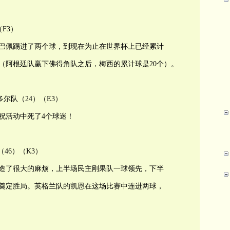
（F3）
巴佩踢进了两个球，到现在为止在世界杯上已经累计
录（阿根廷队赢下佛得角队之后，梅西的累计球是20个）。
多尔队（24）（E3）
祝活动中死了4个球迷！
（46）（K3）
造了很大的麻烦，上半场民主刚果队一球领先，下半
奠定胜局。英格兰队的凯恩在这场比赛中连进两球，