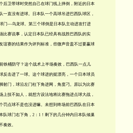
个后卫带球时突然自己在球门线上摔倒，附近的日本
队一直没有进球。日本队一个高球吊进巴西队球区，
门---乌龙球。第三个球倒是日本队主动进攻打进
场比赛说事，认定日本队已经具有战胜巴西队的实
友谊赛的结果作为评判标准，些微声音盖不过要赢球
区前铁桶防守？这个战术上半场奏效，巴西队一点儿
球反击进了一球。这个球进的挺漂亮，一个日本球员
脚射门，球沿左门柱下角进网，角度刁。原以为比赛
场上技不如人，就想方设法地将比赛拖进点球大战，
个罚点球不是也没进嘛。未想到终场前巴西队在日本
本队球门右下角，2：1！剩下的几分钟内日本队倾巢
不奏效。