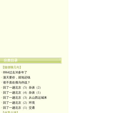
分类目录
【随便聊几句】
· 8964过去30多年了
· 漫天要价，就地还钱
· 谁不喜欢俄乌停战？
· 回了一趟北京（5）杂谈（2）
· 回了一趟北京（4）杂谈（1）
· 回了一趟北京（3）从山西运城来
· 回了一趟北京（2）环境
· 回了一趟北京（1）交通
【体育点滴】