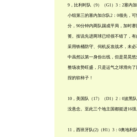
9，比利时队（9）（G1）3：2塞内加
小组第三的塞内加尔队2：0领先，
分，90分钟内两队踢成平局，加时
篑。按说先进两球已经很不错了，有
采用铁桶防守、伺机反攻战术，未必
中虽然以第一身份出线，但是晃晃悠
整场攻势旺盛，只是运气之球滑向了
捏的软柿子！
10，美国队（17）（D1）2：0波黑队
没悬念。至此三个地主国都挺进16强
11，西班牙队(2)（H1）3：0奥地利队