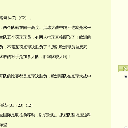
摩洛哥队(7)（C2），
，两个队站在同一高度。点球大战中踢不进就是水平
兰队五个罚球球员，有两人把球直接踢飞了！欧洲的
胜负，不需互罚点球决胜负了？所以欧洲球员自废武
比赛的对手是加拿大队，胜率比较大哟！
哥队的比赛都是点球决胜负，欧洲强队在点球大战中
威队(31→23)（I2）
被国际足联往前移动，以资鼓励。挪威队整场压迫科
海盗。