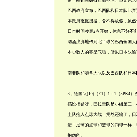
罄，经销商赚得盆满钵满。但是风水
巴西政府宣布，巴西队和日本队比赛
本政府抠抠搜搜，舍不得放假，虽然
日本时间凌晨2点开始，休息不好不
汹涌澎湃地传到北半球的巴西全国人
本少数人的零星气场，所以日本队输
南非队和加拿大队以及巴西队和日本
3，德国队(10)（E1）1：1（3PK4
搞没搞错呀，巴拉圭队是小组第三，
圭队拖入点球大战，竟然还输了，日
进！足球的点球和篮球的罚球一样，
抱怨的。