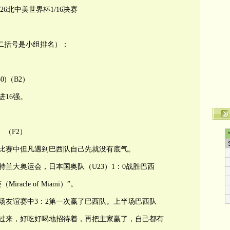
026北中美世界杯1/16决赛
第二括号是小组排名）：
0)（B2）
16强。
）（F2）
比赛中但凡遇到巴西队自己先就没有底气。
特兰大奥运会，日本国奥队（U23）1：0战胜巴西
cle of Miami）”。
的一场友谊赛中3：2第一次赢了巴西队。上半场巴西队
请过来，好吃好喝地招待着，再把主家赢了，自己都有