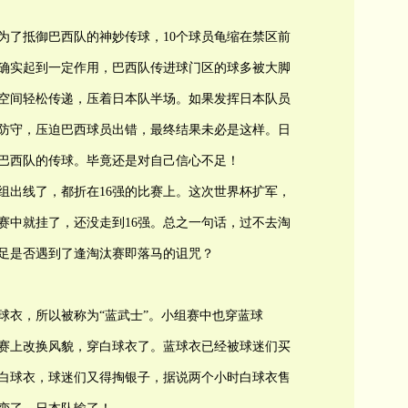
为了抵御巴西队的神妙传球，10个球员龟缩在禁区前
确实起到一定作用，巴西队传进球门区的球多被大脚
空间轻松传递，压着日本队半场。如果发挥日本队员
防守，压迫巴西球员出错，最终结果未必是这样。日
巴西队的传球。毕竟还是对自己信心不足！
组出线了，都折在16强的比赛上。这次世界杯扩军，
赛中就挂了，还没走到16强。总之一句话，过不去淘
足是否遇到了逢淘汰赛即落马的诅咒？
球衣，所以被称为“蓝武士”。小组赛中也穿蓝球
赛上改换风貌，穿白球衣了。蓝球衣已经被球迷们买
白球衣，球迷们又得掏银子，据说两个小时白球衣售