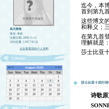
迄今，本
首到第九
这些博文
和释义；
高天阔海
来自: 来处
在第九首登
注册日期: 2008-11-13
理解就是
访问总量: 2,007,743 次
点击查看我的个人资料
莎士比亚
Calendar
莎士比亚十四行诗
诗歌原
SONNE
我的公告栏