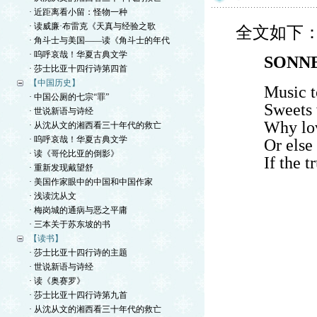
· 近距离看小留：怪物一种
· 读威廉·布雷克《天真与经验之歌
全文如下
· 角斗士与美国——读《角斗士的年代
· 呜呼哀哉！华夏古典文学
SONNE
· 莎士比亚十四行诗第四首
【中国历史】
Music t
· 中国公厕的七宗“罪”
Sweets 
· 世说新语与诗经
Why lov
· 从沈从文的湘西看三十年代的救亡
· 呜呼哀哉！华夏古典文学
Or else
· 读《哥伦比亚的倒影》
If the 
· 重新发现戴望舒
· 美国作家眼中的中国和中国作家
· 浅读沈从文
· 梅岗城的通病与恶之平庸
· 三本关于苏东坡的书
【读书】
· 莎士比亚十四行诗的主题
· 世说新语与诗经
· 读《奥赛罗》
· 莎士比亚十四行诗第九首
· 从沈从文的湘西看三十年代的救亡