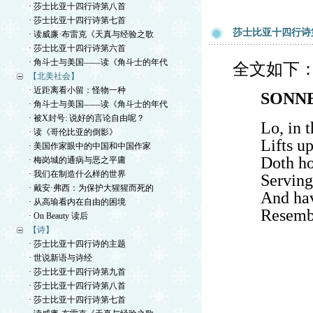
· 莎士比亚十四行诗第八首
· 莎士比亚十四行诗第七首
莎士比亚十四行诗
· 读威廉·布雷克《天真与经验之歌
· 莎士比亚十四行诗第六首
· 角斗士与美国——读《角斗士的年代
全文如下
【北美社会】
· 近距离看小留：怪物一种
SONNE
· 角斗士与美国——读《角斗士的年代
· 被X封号: 说好的言论自由呢？
Lo, in 
· 读《哥伦比亚的倒影》
Lifts u
· 美国作家眼中的中国和中国作家
Doth ho
· 梅岗城的通病与恶之平庸
· 我们在制造什么样的世界
Serving
· 戴安·弗西：为保护大猩猩而死的
And hav
· 从高瑜看内在自由的困境
Resembl
· On Beauty 读后
【诗】
· 莎士比亚十四行诗的主题
· 世说新语与诗经
· 莎士比亚十四行诗第九首
· 莎士比亚十四行诗第八首
· 莎士比亚十四行诗第七首