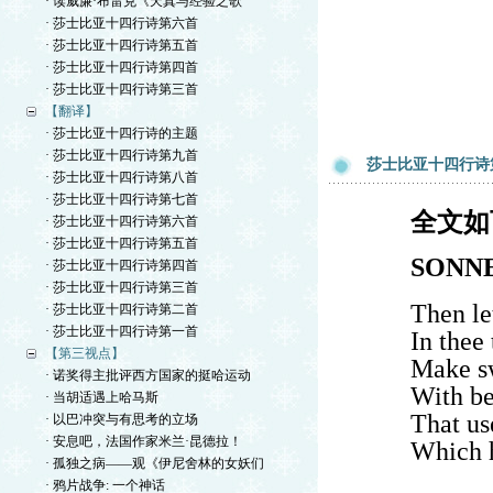
· 读威廉·布雷克《天真与经验之歌
· 莎士比亚十四行诗第六首
· 莎士比亚十四行诗第五首
· 莎士比亚十四行诗第四首
· 莎士比亚十四行诗第三首
【翻译】
· 莎士比亚十四行诗的主题
· 莎士比亚十四行诗第九首
莎士比亚十四行诗
· 莎士比亚十四行诗第八首
· 莎士比亚十四行诗第七首
全文如
· 莎士比亚十四行诗第六首
· 莎士比亚十四行诗第五首
SONNE
· 莎士比亚十四行诗第四首
· 莎士比亚十四行诗第三首
Then le
· 莎士比亚十四行诗第二首
· 莎士比亚十四行诗第一首
In thee 
【第三视点】
Make sw
· 诺奖得主批评西方国家的挺哈运动
With bea
· 当胡适遇上哈马斯
That us
· 以巴冲突与有思考的立场
· 安息吧，法国作家米兰·昆德拉！
Which 
· 孤独之病——观《伊尼舍林的女妖们
· 鸦片战争: 一个神话