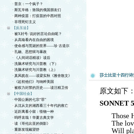
· 普京：一个疯子？
· 斯瓦辛格：致我的俄国朋友们
· 两种疫苗：打疫苗的中西对照
· 非理死钉主义
【反压迫】
· 被X封号: 说好的言论自由呢？
· 从高瑜看内在自由的困境
· 使命感与荒诞的世界——珍·古道尔
· 孔融、思想狱与暴政
· 《人间词话精读》读后
· 洗脑术研究与川普教 （下）
· 洗脑术研究与川普教（上）
莎士比亚十四行诗
· 真风犹在——读梁实秋《雅舍散文》
· 《起初他们》与纳粹美国
· 被权力封禁的历史——读汪精卫传
原文如下
【中国社会】
· 中国公厕的七宗“罪”
SONNET 
· 从沈从文的湘西看三十年代的救亡
· 近距离看小留：怪物一种
Those H
· 呜呼哀哉！华夏古典文学
The lov
· 读《哥伦比亚的倒影》
Will pl
· 重新发现戴望舒