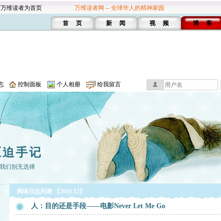
设万维读者为首页
万维读者网 -- 全球华人的精神家园
首 页
新 闻
视 频
博 客
志
控制面板
个人相册
给我留言
压迫手记
我们别无选择
网络日志列表 【2010-12】
人：目的还是手段——电影Never Let Me Go