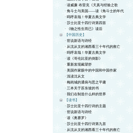
· 读威廉·布雷克《天真与经验之歌
· 角斗士与美国——读《角斗士的年代
· 呜呼哀哉！华夏古典文学
· 莎士比亚十四行诗第四首
· 《物之性生而已》读后
【中国历史】
· 世说新语与诗经
· 从沈从文的湘西看三十年代的救亡
· 呜呼哀哉！华夏古典文学
· 读《哥伦比亚的倒影》
· 重新发现戴望舒
· 美国作家眼中的中国和中国作家
· 浅读沈从文
· 梅岗城的通病与恶之平庸
· 三本关于苏东坡的书
· 我们在制造什么样的世界
【读书】
· 莎士比亚十四行诗的主题
· 世说新语与诗经
· 读《奥赛罗》
· 莎士比亚十四行诗第九首
· 从沈从文的湘西看三十年代的救亡