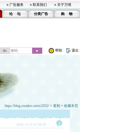
广告服务
联系我们
关于万维
论 坛
分类广告
购 物
帮助
退出
https://blog.creaders.net/u/2032/
>
复制
>
收藏本页
2010-12-31 07:59:30