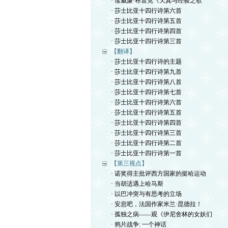
· 读威廉·布雷克《天真与经验之歌
· 莎士比亚十四行诗第六首
· 莎士比亚十四行诗第五首
· 莎士比亚十四行诗第四首
· 莎士比亚十四行诗第三首
【翻译】
· 莎士比亚十四行诗的主题
· 莎士比亚十四行诗第九首
· 莎士比亚十四行诗第八首
· 莎士比亚十四行诗第七首
· 莎士比亚十四行诗第六首
· 莎士比亚十四行诗第五首
· 莎士比亚十四行诗第四首
· 莎士比亚十四行诗第三首
· 莎士比亚十四行诗第二首
· 莎士比亚十四行诗第一首
【第三视点】
· 诺奖得主批评西方国家的挺哈运动
· 当胡适遇上哈马斯
· 以巴冲突与有思考的立场
· 安息吧，法国作家米兰·昆德拉！
· 孤独之病——观《伊尼舍林的女妖们
· 鸦片战争: 一个神话