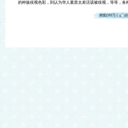
的种族歧视色彩，到认为华人素质太差活该被歧视，等等，各
浏览(1017)
(0