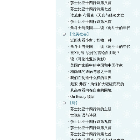
· 莎士比亚十四行诗第八首
· 莎士比亚十四行诗第七首
· 读威廉·布雷克《天真与经验之歌
· 莎士比亚十四行诗第六首
· 角斗士与美国——读《角斗士的年代
【北美社会】
· 近距离看小留：怪物一种
· 角斗士与美国——读《角斗士的年代
· 被X封号: 说好的言论自由呢？
· 读《哥伦比亚的倒影》
· 美国作家眼中的中国和中国作家
· 梅岗城的通病与恶之平庸
· 我们在制造什么样的世界
· 戴安·弗西：为保护大猩猩而死的
· 从高瑜看内在自由的困境
· On Beauty 读后
【诗】
· 莎士比亚十四行诗的主题
· 世说新语与诗经
· 莎士比亚十四行诗第九首
· 莎士比亚十四行诗第八首
· 莎士比亚十四行诗第七首