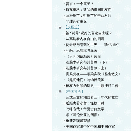
· 普京：一个疯子？
· 斯瓦辛格：致我的俄国朋友们
· 两种疫苗：打疫苗的中西对照
· 非理死钉主义
【反压迫】
· 被X封号: 说好的言论自由呢？
· 从高瑜看内在自由的困境
· 使命感与荒诞的世界——珍·古道尔
· 孔融、思想狱与暴政
· 《人间词话精读》读后
· 洗脑术研究与川普教 （下）
· 洗脑术研究与川普教（上）
· 真风犹在——读梁实秋《雅舍散文》
· 《起初他们》与纳粹美国
· 被权力封禁的历史——读汪精卫传
【中国社会】
· 从沈从文的湘西看三十年代的救亡
· 近距离看小留：怪物一种
· 呜呼哀哉！华夏古典文学
· 读《哥伦比亚的倒影》
· 重新发现戴望舒
· 美国作家眼中的中国和中国作家