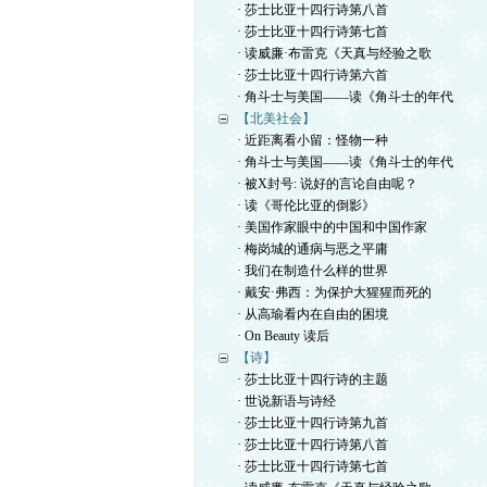
· 莎士比亚十四行诗第八首
· 莎士比亚十四行诗第七首
· 读威廉·布雷克《天真与经验之歌
· 莎士比亚十四行诗第六首
· 角斗士与美国——读《角斗士的年代
【北美社会】
· 近距离看小留：怪物一种
· 角斗士与美国——读《角斗士的年代
· 被X封号: 说好的言论自由呢？
· 读《哥伦比亚的倒影》
· 美国作家眼中的中国和中国作家
· 梅岗城的通病与恶之平庸
· 我们在制造什么样的世界
· 戴安·弗西：为保护大猩猩而死的
· 从高瑜看内在自由的困境
· On Beauty 读后
【诗】
· 莎士比亚十四行诗的主题
· 世说新语与诗经
· 莎士比亚十四行诗第九首
· 莎士比亚十四行诗第八首
· 莎士比亚十四行诗第七首