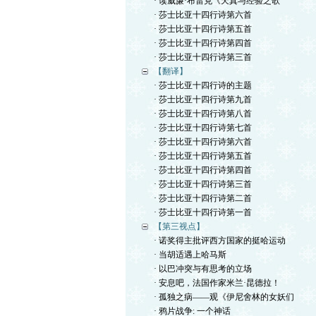
· 读威廉·布雷克《天真与经验之歌
· 莎士比亚十四行诗第六首
· 莎士比亚十四行诗第五首
· 莎士比亚十四行诗第四首
· 莎士比亚十四行诗第三首
【翻译】
· 莎士比亚十四行诗的主题
· 莎士比亚十四行诗第九首
· 莎士比亚十四行诗第八首
· 莎士比亚十四行诗第七首
· 莎士比亚十四行诗第六首
· 莎士比亚十四行诗第五首
· 莎士比亚十四行诗第四首
· 莎士比亚十四行诗第三首
· 莎士比亚十四行诗第二首
· 莎士比亚十四行诗第一首
【第三视点】
· 诺奖得主批评西方国家的挺哈运动
· 当胡适遇上哈马斯
· 以巴冲突与有思考的立场
· 安息吧，法国作家米兰·昆德拉！
· 孤独之病——观《伊尼舍林的女妖们
· 鸦片战争: 一个神话