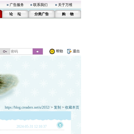
广告服务
联系我们
关于万维
论 坛
分类广告
购 物
帮助
退出
https://blog.creaders.net/u/2032/
>
复制
>
收藏本页
2024-05-31 12:10:37