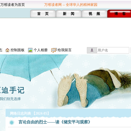
设万维读者为首页
万维读者网 -- 全球华人的精神家园
首 页
新 闻
视 频
博 客
志
控制面板
个人相册
给我留言
压迫手记
我们别无选择
网络日志列表 【2024-05】
言论自由的烈士——读《储安平与观察》