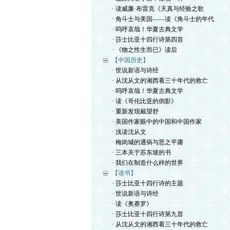
· 读威廉·布雷克《天真与经验之歌
· 角斗士与美国——读《角斗士的年代
· 呜呼哀哉！华夏古典文学
· 莎士比亚十四行诗第四首
· 《物之性生而已》读后
【中国历史】
· 世说新语与诗经
· 从沈从文的湘西看三十年代的救亡
· 呜呼哀哉！华夏古典文学
· 读《哥伦比亚的倒影》
· 重新发现戴望舒
· 美国作家眼中的中国和中国作家
· 浅读沈从文
· 梅岗城的通病与恶之平庸
· 三本关于苏东坡的书
· 我们在制造什么样的世界
【读书】
· 莎士比亚十四行诗的主题
· 世说新语与诗经
· 读《奥赛罗》
· 莎士比亚十四行诗第九首
· 从沈从文的湘西看三十年代的救亡