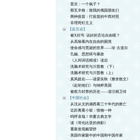
· 普京：一个疯子？
· 斯瓦辛格：致我的俄国朋友们
· 两种疫苗：打疫苗的中西对照
· 非理死钉主义
【反压迫】
· 被X封号: 说好的言论自由呢？
· 从高瑜看内在自由的困境
· 使命感与荒诞的世界——珍·古道尔
· 孔融、思想狱与暴政
· 《人间词话精读》读后
· 洗脑术研究与川普教 （下）
· 洗脑术研究与川普教（上）
· 真风犹在——读梁实秋《雅舍散文》
· 《起初他们》与纳粹美国
· 被权力封禁的历史——读汪精卫传
【中国社会】
· 从沈从文的湘西看三十年代的救亡
· 近距离看小留：怪物一种
· 呜呼哀哉！华夏古典文学
· 读《哥伦比亚的倒影》
· 重新发现戴望舒
· 美国作家眼中的中国和中国作家