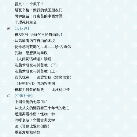
· 普京：一个疯子？
· 斯瓦辛格：致我的俄国朋友们
· 两种疫苗：打疫苗的中西对照
· 非理死钉主义
【反压迫】
· 被X封号: 说好的言论自由呢？
· 从高瑜看内在自由的困境
· 使命感与荒诞的世界——珍·古道尔
· 孔融、思想狱与暴政
· 《人间词话精读》读后
· 洗脑术研究与川普教 （下）
· 洗脑术研究与川普教（上）
· 真风犹在——读梁实秋《雅舍散文》
· 《起初他们》与纳粹美国
· 被权力封禁的历史——读汪精卫传
【中国社会】
· 中国公厕的七宗“罪”
· 从沈从文的湘西看三十年代的救亡
· 近距离看小留：怪物一种
· 呜呼哀哉！华夏古典文学
· 读《哥伦比亚的倒影》
· 重新发现戴望舒