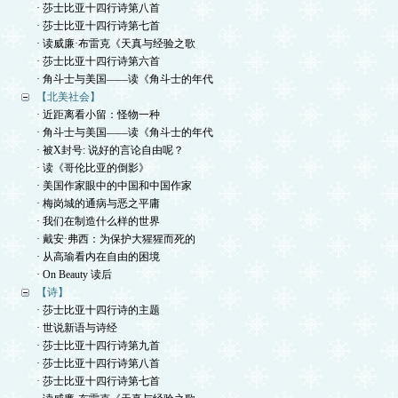
· 莎士比亚十四行诗第八首
· 莎士比亚十四行诗第七首
· 读威廉·布雷克《天真与经验之歌
· 莎士比亚十四行诗第六首
· 角斗士与美国——读《角斗士的年代
【北美社会】
· 近距离看小留：怪物一种
· 角斗士与美国——读《角斗士的年代
· 被X封号: 说好的言论自由呢？
· 读《哥伦比亚的倒影》
· 美国作家眼中的中国和中国作家
· 梅岗城的通病与恶之平庸
· 我们在制造什么样的世界
· 戴安·弗西：为保护大猩猩而死的
· 从高瑜看内在自由的困境
· On Beauty 读后
【诗】
· 莎士比亚十四行诗的主题
· 世说新语与诗经
· 莎士比亚十四行诗第九首
· 莎士比亚十四行诗第八首
· 莎士比亚十四行诗第七首