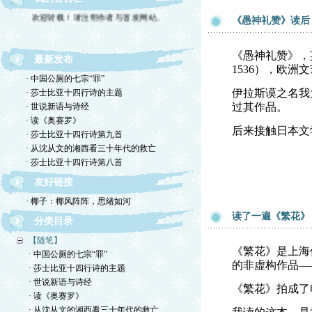
欢迎转载！请注明作者与首发网站。
《愚神礼赞》读后
《愚神礼赞》，英译为P
最新发布
1536），欧
· 中国公厕的七宗“罪”
伊拉斯谟之名我
· 莎士比亚十四行诗的主题
过其作品。
· 世说新语与诗经
· 读《奥赛罗》
后来接触日本文
· 莎士比亚十四行诗第九首
· 从沈从文的湘西看三十年代的救亡
· 莎士比亚十四行诗第八首
友好链接
· 椰子：椰风阵阵，思绪如河
读了一遍《繁花》
分类目录
【随笔】
《繁花》是上海
· 中国公厕的七宗“罪”
的非虚构作品—
· 莎士比亚十四行诗的主题
· 世说新语与诗经
《繁花》拍成了
· 读《奥赛罗》
· 从沈从文的湘西看三十年代的救亡