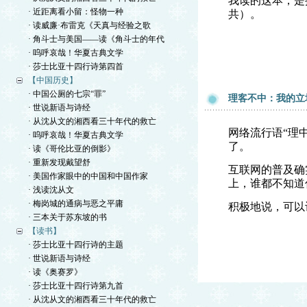
我读的这本，是
· 近距离看小留：怪物一种
共）。
· 读威廉·布雷克《天真与经验之歌
· 角斗士与美国——读《角斗士的年代
· 呜呼哀哉！华夏古典文学
· 莎士比亚十四行诗第四首
【中国历史】
· 中国公厕的七宗“罪”
理客不中：我的立
· 世说新语与诗经
· 从沈从文的湘西看三十年代的救亡
网络流行语“理
· 呜呼哀哉！华夏古典文学
了。
· 读《哥伦比亚的倒影》
· 重新发现戴望舒
互联网的普及确
· 美国作家眼中的中国和中国作家
上，谁都不知道
· 浅读沈从文
· 梅岗城的通病与恶之平庸
积极地说，可以
· 三本关于苏东坡的书
【读书】
· 莎士比亚十四行诗的主题
· 世说新语与诗经
· 读《奥赛罗》
· 莎士比亚十四行诗第九首
· 从沈从文的湘西看三十年代的救亡