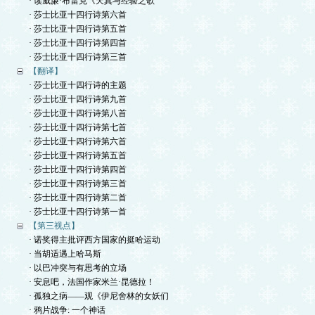
· 读威廉·布雷克《天真与经验之歌
· 莎士比亚十四行诗第六首
· 莎士比亚十四行诗第五首
· 莎士比亚十四行诗第四首
· 莎士比亚十四行诗第三首
【翻译】
· 莎士比亚十四行诗的主题
· 莎士比亚十四行诗第九首
· 莎士比亚十四行诗第八首
· 莎士比亚十四行诗第七首
· 莎士比亚十四行诗第六首
· 莎士比亚十四行诗第五首
· 莎士比亚十四行诗第四首
· 莎士比亚十四行诗第三首
· 莎士比亚十四行诗第二首
· 莎士比亚十四行诗第一首
【第三视点】
· 诺奖得主批评西方国家的挺哈运动
· 当胡适遇上哈马斯
· 以巴冲突与有思考的立场
· 安息吧，法国作家米兰·昆德拉！
· 孤独之病——观《伊尼舍林的女妖们
· 鸦片战争: 一个神话