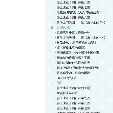
· 莎士比亚十四行诗第八首
· 莎士比亚十四行诗第七首
· 读威廉·布雷克《天真与经验之歌
· 莎士比亚十四行诗第六首
· 角斗士与美国——读《角斗士的年代
【北美社会】
· 近距离看小留：怪物一种
· 角斗士与美国——读《角斗士的年代
· 被X封号: 说好的言论自由呢？
· 读《哥伦比亚的倒影》
· 美国作家眼中的中国和中国作家
· 梅岗城的通病与恶之平庸
· 我们在制造什么样的世界
· 戴安·弗西：为保护大猩猩而死的
· 从高瑜看内在自由的困境
· On Beauty 读后
【诗】
· 莎士比亚十四行诗的主题
· 世说新语与诗经
· 莎士比亚十四行诗第九首
· 莎士比亚十四行诗第八首
· 莎士比亚十四行诗第七首