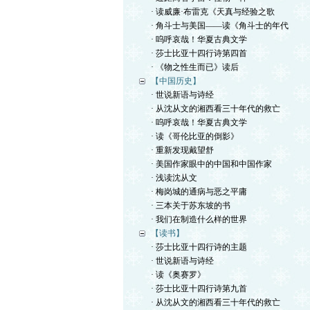
· 读威廉·布雷克《天真与经验之歌
· 角斗士与美国——读《角斗士的年代
· 呜呼哀哉！华夏古典文学
· 莎士比亚十四行诗第四首
· 《物之性生而已》读后
【中国历史】
· 世说新语与诗经
· 从沈从文的湘西看三十年代的救亡
· 呜呼哀哉！华夏古典文学
· 读《哥伦比亚的倒影》
· 重新发现戴望舒
· 美国作家眼中的中国和中国作家
· 浅读沈从文
· 梅岗城的通病与恶之平庸
· 三本关于苏东坡的书
· 我们在制造什么样的世界
【读书】
· 莎士比亚十四行诗的主题
· 世说新语与诗经
· 读《奥赛罗》
· 莎士比亚十四行诗第九首
· 从沈从文的湘西看三十年代的救亡