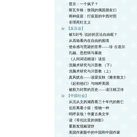
· 普京：一个疯子？
· 斯瓦辛格：致我的俄国朋友们
· 两种疫苗：打疫苗的中西对照
· 非理死钉主义
【反压迫】
· 被X封号: 说好的言论自由呢？
· 从高瑜看内在自由的困境
· 使命感与荒诞的世界——珍·古道尔
· 孔融、思想狱与暴政
· 《人间词话精读》读后
· 洗脑术研究与川普教 （下）
· 洗脑术研究与川普教（上）
· 真风犹在——读梁实秋《雅舍散文》
· 《起初他们》与纳粹美国
· 被权力封禁的历史——读汪精卫传
【中国社会】
· 从沈从文的湘西看三十年代的救亡
· 近距离看小留：怪物一种
· 呜呼哀哉！华夏古典文学
· 读《哥伦比亚的倒影》
· 重新发现戴望舒
· 美国作家眼中的中国和中国作家