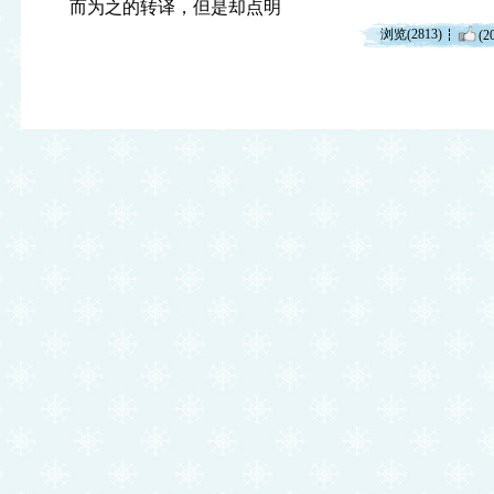
而为之的转译，但是却点明
浏览(2813)
(2