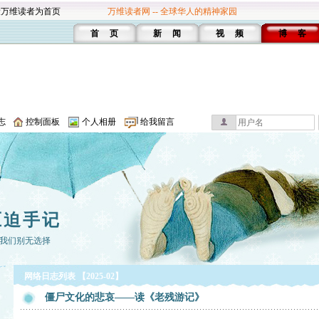
设万维读者为首页
万维读者网 -- 全球华人的精神家园
首 页
新 闻
视 频
博 客
志
控制面板
个人相册
给我留言
压迫手记
我们别无选择
网络日志列表 【2025-02】
僵尸文化的悲哀——读《老残游记》