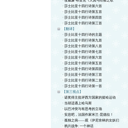
· 读威廉·布雷克《天真与经验之歌
· 莎士比亚十四行诗第六首
· 莎士比亚十四行诗第五首
· 莎士比亚十四行诗第四首
· 莎士比亚十四行诗第三首
【翻译】
· 莎士比亚十四行诗的主题
· 莎士比亚十四行诗第九首
· 莎士比亚十四行诗第八首
· 莎士比亚十四行诗第七首
· 莎士比亚十四行诗第六首
· 莎士比亚十四行诗第五首
· 莎士比亚十四行诗第四首
· 莎士比亚十四行诗第三首
· 莎士比亚十四行诗第二首
· 莎士比亚十四行诗第一首
【第三视点】
· 诺奖得主批评西方国家的挺哈运动
· 当胡适遇上哈马斯
· 以巴冲突与有思考的立场
· 安息吧，法国作家米兰·昆德拉！
· 孤独之病——观《伊尼舍林的女妖们
· 鸦片战争: 一个神话