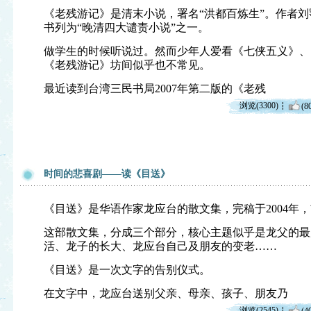
《老残游记》是清末小说，署名“洪都百炼生”。作者刘鹗（
书列为“晚清四大谴责小说”之一。
做学生的时候听说过。然而少年人爱看《七侠五义》、
《老残游记》坊间似乎也不常见。
最近读到台湾三民书局2007年第二版的《老残
浏览(3300)
(8
时间的悲喜剧——读《目送》
《目送》是华语作家龙应台的散文集，完稿于2004年，首
这部散文集，分成三个部分，核心主题似乎是龙父的最
活、龙子的长大、龙应台自己及朋友的变老……
《目送》是一次文字的告别仪式。
在文字中，龙应台送别父亲、母亲、孩子、朋友乃
浏览(2545)