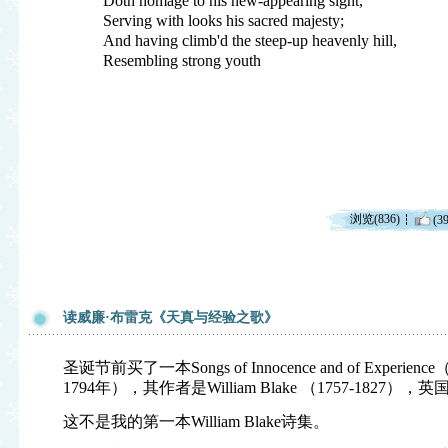
Doth homage to his new-appearing sight,
Serving with looks his sacred majesty;
And having climb'd the steep-up heavenly hill,
Resembling strong youth
浏览(836)
(39
读威廉·布雷克《天真与经验之歌》
圣诞节前买了一本Songs of Innocence and of Exp
1794年），其作者是William Blake （1757-1827
这不是我的第一本William Blake诗集。