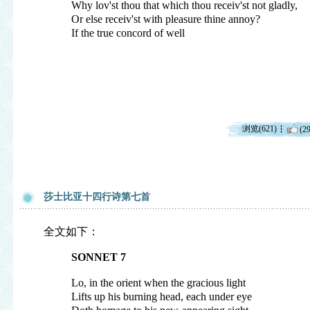
Why lov'st thou that which thou receiv'st not gladly,
Or else receiv'st with pleasure thine annoy?
If the true concord of well
浏览(621)
(29
莎士比亚十四行诗第七首
全文如下：
SONNET 7
Lo, in the orient when the gracious light
Lifts up his burning head, each under eye