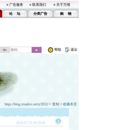
广告服务
联系我们
关于万维
论 坛
分类广告
购 物
帮助
退出
https://blog.creaders.net/u/2032/
>
复制
>
收藏本页
2026-07-31 09:29:46