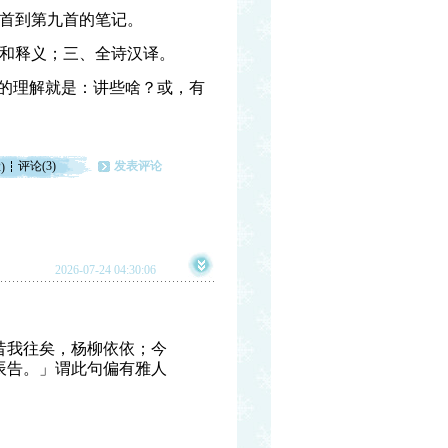
首到第九首的笔记。
和释义；三、全诗汉译。
我的理解就是：讲些啥？或，有
评论(3)
发表评论
)
2026-07-24 04:30:06
昔我往矣，杨柳依依；今
辰告。」谓此句偏有雅人