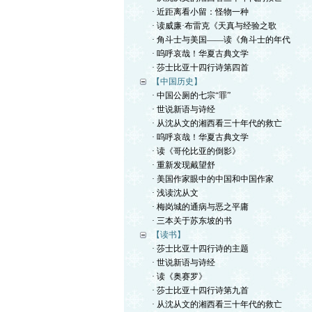
· 近距离看小留：怪物一种
· 读威廉·布雷克《天真与经验之歌
· 角斗士与美国——读《角斗士的年代
· 呜呼哀哉！华夏古典文学
· 莎士比亚十四行诗第四首
【中国历史】
· 中国公厕的七宗“罪”
· 世说新语与诗经
· 从沈从文的湘西看三十年代的救亡
· 呜呼哀哉！华夏古典文学
· 读《哥伦比亚的倒影》
· 重新发现戴望舒
· 美国作家眼中的中国和中国作家
· 浅读沈从文
· 梅岗城的通病与恶之平庸
· 三本关于苏东坡的书
【读书】
· 莎士比亚十四行诗的主题
· 世说新语与诗经
· 读《奥赛罗》
· 莎士比亚十四行诗第九首
· 从沈从文的湘西看三十年代的救亡