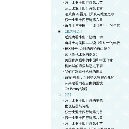
· 莎士比亚十四行诗第八首
· 莎士比亚十四行诗第七首
· 读威廉·布雷克《天真与经验之歌
· 莎士比亚十四行诗第六首
· 角斗士与美国——读《角斗士的年代
【北美社会】
· 近距离看小留：怪物一种
· 角斗士与美国——读《角斗士的年代
· 被X封号: 说好的言论自由呢？
· 读《哥伦比亚的倒影》
· 美国作家眼中的中国和中国作家
· 梅岗城的通病与恶之平庸
· 我们在制造什么样的世界
· 戴安·弗西：为保护大猩猩而死的
· 从高瑜看内在自由的困境
· On Beauty 读后
【诗】
· 莎士比亚十四行诗的主题
· 世说新语与诗经
· 莎士比亚十四行诗第九首
· 莎士比亚十四行诗第八首
· 莎士比亚十四行诗第七首