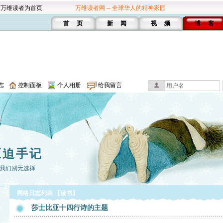
设万维读者为首页
万维读者网 -- 全球华人的精神家园
首 页
新 闻
视 频
博 客
志
控制面板
个人相册
给我留言
压迫手记
我们别无选择
网络日志列表 【读书】
莎士比亚十四行诗的主题