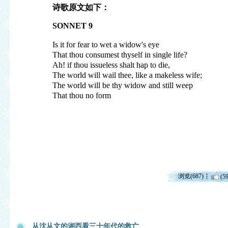
诗歌原文如下：
SONNET 9
Is it for fear to wet a widow's eye
That thou consumest thyself in single life?
Ah! if thou issueless shalt hap to die,
The world will wail thee, like a makeless wife;
The world will be thy widow and still weep
That thou no form
浏览(687)
(59
从沈从文的湘西看三十年代的救亡