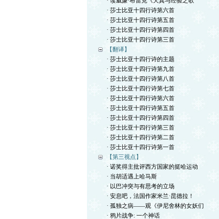
· 读威廉·布雷克《天真与经验之歌
· 莎士比亚十四行诗第六首
· 莎士比亚十四行诗第五首
· 莎士比亚十四行诗第四首
· 莎士比亚十四行诗第三首
【翻译】
· 莎士比亚十四行诗的主题
· 莎士比亚十四行诗第九首
· 莎士比亚十四行诗第八首
· 莎士比亚十四行诗第七首
· 莎士比亚十四行诗第六首
· 莎士比亚十四行诗第五首
· 莎士比亚十四行诗第四首
· 莎士比亚十四行诗第三首
· 莎士比亚十四行诗第二首
· 莎士比亚十四行诗第一首
【第三视点】
· 诺奖得主批评西方国家的挺哈运动
· 当胡适遇上哈马斯
· 以巴冲突与有思考的立场
· 安息吧，法国作家米兰·昆德拉！
· 孤独之病——观《伊尼舍林的女妖们
· 鸦片战争: 一个神话