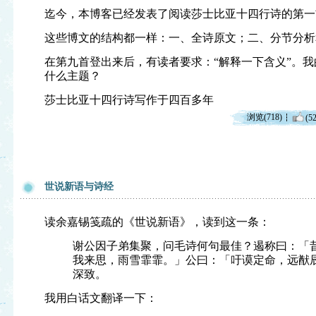
迄今，本博客已经发表了阅读莎士比亚十四行诗的第一
这些博文的结构都一样：一、全诗原文；二、分节分析
在第九首登出来后，有读者要求：“解释一下含义”。
什么主题？
莎士比亚十四行诗写作于四百多年
浏览(718)
(52
世说新语与诗经
读余嘉锡笺疏的《世说新语》，读到这一条：
谢公因子弟集聚，问毛诗何句最佳？遏称曰：「
我来思，雨雪霏霏。」公曰：「吁谟定命，远猷
深致。
我用白话文翻译一下：