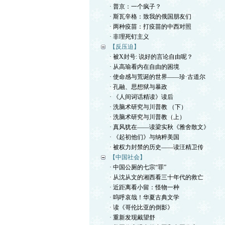
· 普京：一个疯子？
· 斯瓦辛格：致我的俄国朋友们
· 两种疫苗：打疫苗的中西对照
· 非理死钉主义
【反压迫】
· 被X封号: 说好的言论自由呢？
· 从高瑜看内在自由的困境
· 使命感与荒诞的世界——珍·古道尔
· 孔融、思想狱与暴政
· 《人间词话精读》读后
· 洗脑术研究与川普教 （下）
· 洗脑术研究与川普教（上）
· 真风犹在——读梁实秋《雅舍散文》
· 《起初他们》与纳粹美国
· 被权力封禁的历史——读汪精卫传
【中国社会】
· 中国公厕的七宗“罪”
· 从沈从文的湘西看三十年代的救亡
· 近距离看小留：怪物一种
· 呜呼哀哉！华夏古典文学
· 读《哥伦比亚的倒影》
· 重新发现戴望舒