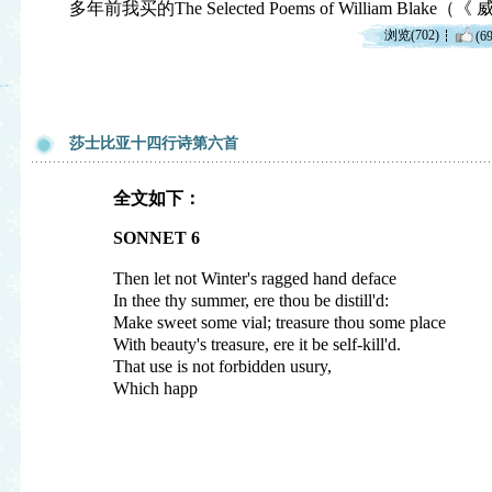
多年前我买的The Selected Poems of William Blak
浏览(702)
(69
莎士比亚十四行诗第六首
全文如下：
SONNET 6
Then let not Winter's ragged hand deface
In thee thy summer, ere thou be distill'd:
Make sweet some vial; treasure thou some place
With beauty's treasure, ere it be self-kill'd.
That use is not forbidden usury,
Which happ