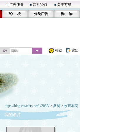
广告服务
联系我们
关于万维
论 坛
分类广告
购 物
帮助
退出
https://blog.creaders.net/u/2032/
>
复制
>
收藏本页
我的名片