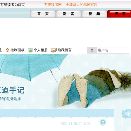
设万维读者为首页
万维读者网 -- 全球华人的精神家园
首 页
新 闻
视 频
博 客
志
控制面板
个人相册
给我留言
压迫手记
我们别无选择
2022-11-20 09:16:06