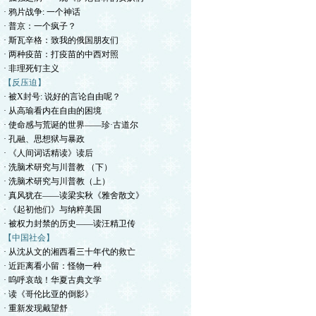
· 鸦片战争: 一个神话
· 普京：一个疯子？
· 斯瓦辛格：致我的俄国朋友们
· 两种疫苗：打疫苗的中西对照
· 非理死钉主义
【反压迫】
· 被X封号: 说好的言论自由呢？
· 从高瑜看内在自由的困境
· 使命感与荒诞的世界——珍·古道尔
· 孔融、思想狱与暴政
· 《人间词话精读》读后
· 洗脑术研究与川普教 （下）
· 洗脑术研究与川普教（上）
· 真风犹在——读梁实秋《雅舍散文》
· 《起初他们》与纳粹美国
· 被权力封禁的历史——读汪精卫传
【中国社会】
· 从沈从文的湘西看三十年代的救亡
· 近距离看小留：怪物一种
· 呜呼哀哉！华夏古典文学
· 读《哥伦比亚的倒影》
· 重新发现戴望舒