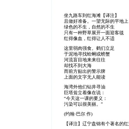
坐九路车到红海滩【译注】
且做好准备。一望无际的平地上
绿色的不生，自然的不生
只有一种野草展开一面迎客毯
红得像血，红得让人不适
这里弱肉强食。鹤们立足
于泥地寻找蛤蜊或螃蟹
河流盲目地来来往往
却找不到大海
而前方贴出的警示牌
上面的文字无人能读
海湾外他们钻井寻油
巨塔耸立着像在说：
“今天这一课的要义：
污染可以很美丽。”
(约翰·巴尔 作)
【译注】辽宁盘锦有个著名的红