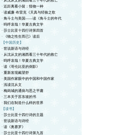
· 从沈从文的湘西看三十年代的救亡
· 近距离看小留：怪物一种
· 读威廉·布雷克《天真与经验之歌
· 角斗士与美国——读《角斗士的年代
· 呜呼哀哉！华夏古典文学
· 莎士比亚十四行诗第四首
· 《物之性生而已》读后
【中国历史】
· 世说新语与诗经
· 从沈从文的湘西看三十年代的救亡
· 呜呼哀哉！华夏古典文学
· 读《哥伦比亚的倒影》
· 重新发现戴望舒
· 美国作家眼中的中国和中国作家
· 浅读沈从文
· 梅岗城的通病与恶之平庸
· 三本关于苏东坡的书
· 我们在制造什么样的世界
【读书】
· 莎士比亚十四行诗的主题
· 世说新语与诗经
· 读《奥赛罗》
· 莎士比亚十四行诗第九首