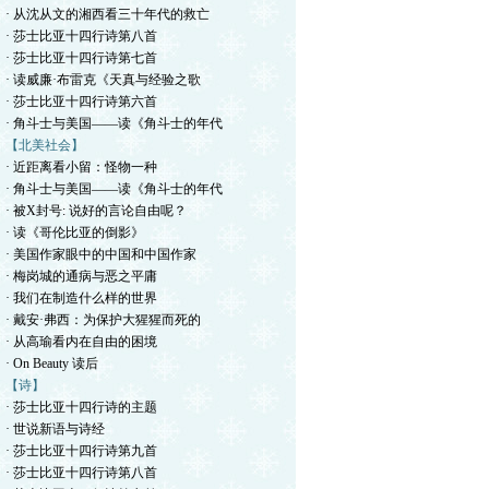
· 从沈从文的湘西看三十年代的救亡
· 莎士比亚十四行诗第八首
· 莎士比亚十四行诗第七首
· 读威廉·布雷克《天真与经验之歌
· 莎士比亚十四行诗第六首
· 角斗士与美国——读《角斗士的年代
【北美社会】
· 近距离看小留：怪物一种
· 角斗士与美国——读《角斗士的年代
· 被X封号: 说好的言论自由呢？
· 读《哥伦比亚的倒影》
· 美国作家眼中的中国和中国作家
· 梅岗城的通病与恶之平庸
· 我们在制造什么样的世界
· 戴安·弗西：为保护大猩猩而死的
· 从高瑜看内在自由的困境
· On Beauty 读后
【诗】
· 莎士比亚十四行诗的主题
· 世说新语与诗经
· 莎士比亚十四行诗第九首
· 莎士比亚十四行诗第八首