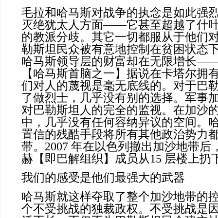
毛拉和哈马斯对战争的执念是如此强
灭绝犹太人方面——它甚至超越了什
的教派分歧。其它一切都服从于他们
勒斯坦民众被有意地控制在贫困状态
哈马斯领导层的财富却在无限增长——
【哈马斯首脑之一】据说在卡塔尔拥
们对人的蔑视是毫无底线的。对于巴
了做烈士，几乎没有别的选择。军事
对巴勒斯坦人的完全的监视。在加沙
中，几乎没有任何容纳异议的空间。
置信的残酷手段将所有其他政治势力都
带。2007 年在以色列撤出加沙地带
赫【即巴解组织】成员从15 层楼上扔
我们的感受是他们最强大的武器
哈马斯就这样夺取了整个加沙地带的
个不受挑战的独裁政权。不受挑战是