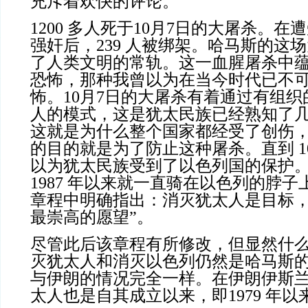
充斥着欢快的评论。
1200 多人死于10月7日的大屠杀。
强奸后，239 人被绑架。哈马斯的这
了人类文明的常轨。这一血腥屠杀中
恐怖，那种我曾以为在当今时代已不
怖。10月7日的大屠杀有着通过有组
人的模式，这是犹太民族已经熟知了
这就是为什么整个国家都经受了创伤
的目的就是为了防止这种屠杀。直到 10
以为犹太民族受到了以色列国的保护
1987 年以来就一直骑在以色列的脖
章程中明确指出：消灭犹太人是目标，
最崇高的愿望”。
尽管此后该章程有所修改，但显然什
灭犹太人和消灭以色列仍然是哈马斯
与伊朗的情况完全一样。在伊朗伊斯
太人也是自其成立以来，即1979 年