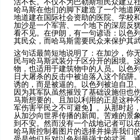
活不长。不仅不为巴勒斯坦民众建立
哈马斯在他们的脚下建造了一个地道
地道建在国际社会资助的医院、学校
加沙是一个军营、一个地下的深层反
看不见。在伊朗，有一句谚语：以色
其民众，而哈马斯需要民众来保护其
这句话最简短地说明了：在加沙，你
民与哈马斯武装分子区分开的困境。
物，也适用于建筑物中的人员。以色列军队
日大屠杀的反击中被迫落入这个陷阱
诱的，而是被逼的。以色列被迫自卫
因为其军队虽然摧毁了基础设施但也
马斯想要的、且加以利用的正是这种
军伤害平民之不可避免】。从那时起
从加沙向世界传播的新闻。苦难的景
到不安。然而没有一个战地记者可以
哈马斯控制着图片的选择并操弄我们
受是他们反对以色列最强大的武器。