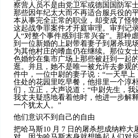
察营人员不是由党卫军或德国国防军
那些因年纪太大而不再适合服兵役的
本从事完全正常的职业，却变成了怪物。直
这起战争罪案件才开庭审理。审判记
人“对整个事件感到非常兴奋”。那种
到一位新婚的上尉带着妻子到屠杀现
为其他村庄的嗜血仍在继续。那位女
色婚纱在集市广场上那些被赶到一起
逛。并且，她不是唯一被允许去参观
件中，一位中尉的妻子说：“一天早上
住处的花园里吃早餐，他排里一个淳
们，立正，大声说道：“中尉先生，我
我丈夫疑惑地看着他时，他进一步解释
一个犹太人。”
他们意识不到自己的自由
把哈马斯10 月 7 日的屠杀想成纳粹
对。因为哈马斯本身就想唤起人们对