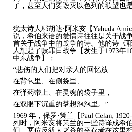
了，甚至人们要毁灭以色列的欲望也
犹太诗人耶胡达·阿米亥【Yehuda Amicha
说，希伯来语的爱情诗往往是关于战
首关于战争中的战争的诗。他的诗《耶路
人想起了赎罪日战争【发生于1973年
中东战争】：
“悲伤的人们把对亲人的回忆放
在背包里、在侧袋里、
在弹药带上、在灵魂的袋子里，
在双眼下沉重的梦想泡泡里。”
1969 年，保罗·策兰【Paul Celan, 19
列时，阿米亥将策兰的一些诗译成希
们。两位反犹大屠杀的幸存者在这里相