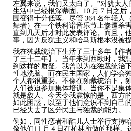
左翼来说，我们又太白了。”对犹太人
生活中已经根深蒂固。10 月 7 日之
围变得十分低落。尽管 364 名年轻
舞者）在一个铁科诺音乐节上惨遭杀
直到几天后才对此发表评论。而且，
事，因为反犹主义和哈马斯根本没被
我在独裁统治下生活了三十多年【作
了三十二年】。当年来到西欧时，我
到这样的质疑。我曾以为在独裁统治
性地洗脑。而在民主国家，人们学会
个人都很重要。不像在独裁统治下，
人们被迫参加集体培训。当你不是集
就是敌人。今天令我震惊的是，西方
如此困惑，以至于他们意识不到自己
已经失去了区分民主与独裁的能力。
例如，同性恋者和酷儿人士举行支持
像他们11 月 4 日在柏林所做的那样