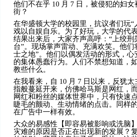
他们不在乎 10 月 7 日，被侵犯的妇
街？
在华盛顿大学的校园里，抗议者们玩“
戏以自娱自乐。为了好玩，大学的代
结果出来后，大家齐声高呼：“上绞刑架
台”。现场掌声雷动、充满欢笑。他们
士之地”。他们以偶发活动的形式，心
的集体愚蠢行为。人们不禁想知道，
教些什么。
在我看来，自 10 月 7 日以来，反
指般蔓延开来，仿佛哈马斯是网红，
网红和粉丝的媒体世界中，只有快速
睫毛的颤动、生动情绪的点击。同样
在广告中一样有效。
大众的易感性【即容易被影响或洗脑
灾难的原因是否正在出现新的发展？