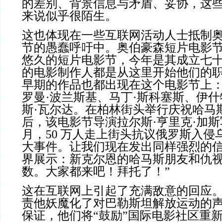
的差别、背景信息与矛盾、妥协，这
来说似乎很陌生。
这也体现在一些互联网活动人士抵制
节的愚蠢呼吁中。奥伯豪森短片电影
悠久的短片电影节，今年是其成立七
的电影制作人都是从这里开始他们的
早期的作品也都出现在这个电影节上：
罗曼·波兰斯基、马丁·斯科塞斯、伊什
斯·瓦尔达。在柏林街头举行庆祝哈马
后，该电影节导演拉尔斯·亨里克·加斯写道
月，50 万人走上街头抗议俄罗斯入侵
大事件。让我们现在发出同样强烈的
界展示：新克尔恩的哈马斯朋友和仇
数。大家都来吧！拜托了！”
这在互联网上引起了充满敌意的回应
责他妖魔化了对巴勒斯坦解放运动的
保证，他们将“鼓励”国际电影社区重