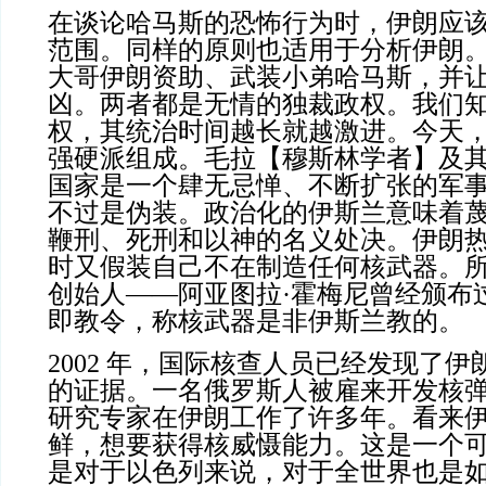
在谈论哈马斯的恐怖行为时，伊朗应
范围。同样的原则也适用于分析伊朗
大哥伊朗资助、武装小弟哈马斯，并
凶。两者都是无情的独裁政权。我们
权，其统治时间越长就越激进。今天
强硬派组成。毛拉【穆斯林学者】及
国家是一个肆无忌惮、不断扩张的军
不过是伪装。政治化的伊斯兰意味着
鞭刑、死刑和以神的名义处决。伊朗
时又假装自己不在制造任何核武器。
创始人——阿亚图拉·霍梅尼曾经颁布
即教令，称核武器是非伊斯兰教的。
2002 年，国际核查人员已经发现了
的证据。一名俄罗斯人被雇来开发核
研究专家在伊朗工作了许多年。看来
鲜，想要获得核威慑能力。这是一个
是对于以色列来说，对于全世界也是