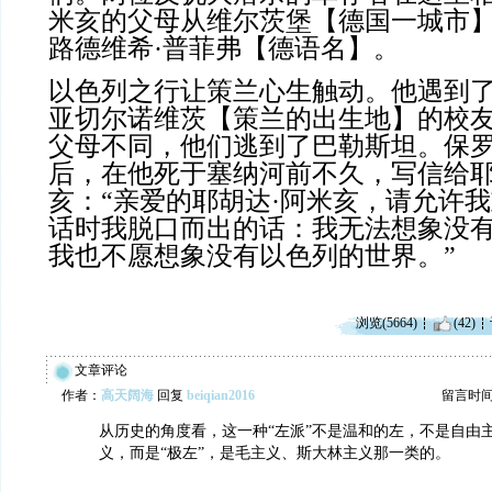
米亥的父母从维尔茨堡【德国一城市
路德维希·普菲弗【德语名】。
以色列之行让策兰心生触动。他遇到
亚切尔诺维茨【策兰的出生地】的校
父母不同，他们逃到了巴勒斯坦。保罗
后，在他死于塞纳河前不久，写信给耶
亥：“亲爱的耶胡达·阿米亥，请允许
话时我脱口而出的话：我无法想象没
我也不愿想象没有以色列的世界。”
浏览(5664)
(42)
文章评论
作者：
高天阔海
回复
beiqian2016
留言时间：2
从历史的角度看，这一种“左派”不是温和的左，不是自由
义，而是“极左”，是毛主义、斯大林主义那一类的。