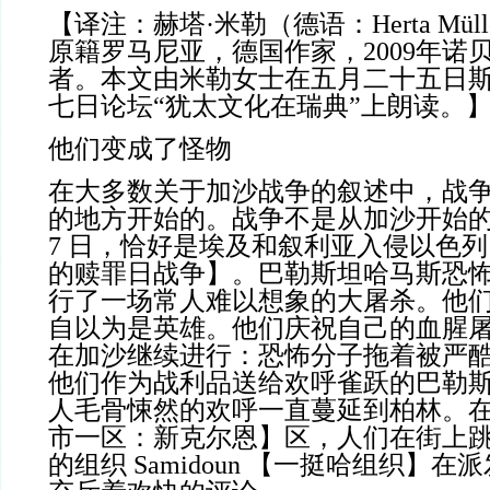
【译注：赫塔·米勒（德语：Herta Müll
原籍罗马尼亚，德国作家，2009年诺
者。本文由米勒女士在五月二十五日
七日论坛“犹太文化在瑞典”上朗读。
他们变成了怪物
在大多数关于加沙战争的叙述中，战
的地方开始的。战争不是从加沙开始的。
7 日，恰好是埃及和叙利亚入侵以色列 
的赎罪日战争】。巴勒斯坦哈马斯恐
行了一场常人难以想象的大屠杀。他
自以为是英雄。他们庆祝自己的血腥
在加沙继续进行：恐怖分子拖着被严
他们作为战利品送给欢呼雀跃的巴勒
人毛骨悚然的欢呼一直蔓延到柏林。在 Ne
市一区：新克尔恩】区，人们在街上
的组织 Samidoun 【一挺哈组织】