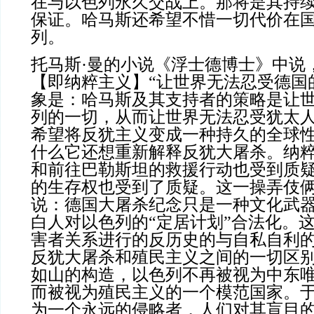
在与以色列永久交战上。那将是其持
保证。哈马斯还希望不惜一切代价在
列。
托马斯·曼的小说《浮士德博士》中说
【即纳粹主义】“让世界无法忍受德国
象是：哈马斯及其支持者的策略是让
列的一切，从而让世界无法忍受犹太
希望将反犹主义变成一种持久的全球
什么它还想重新解释反犹大屠杀。纳
和前往巴勒斯坦的救援行动也受到质
的生存权也受到了质疑。这一操弄伎
说：德国大屠杀纪念只是一种文化武
白人对以色列的“定居计划”合法化。
害者关系进行的反历史的与自私自利
反犹大屠杀和殖民主义之间的一切区
如山的构造，以色列不再被视为中东
而被视为殖民主义的一个模范国家。
为一个永远的侵略者，人们对其盲目