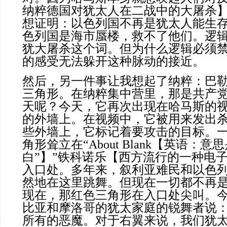
纳粹德国对犹太人在二战中的大屠杀
想证明：以色列国不再是犹太人能生
色列国是海市蜃楼，救不了他们。逻
犹大屠杀这个词。但为什么逻辑必须
的感受无法躲开这种脉动的接近。
然后，另一件事让我想起了纳粹：巴
三角形。在纳粹集中营里，那是共产
天呢？今天，它再次出现在哈马斯的
的外墙上。在视频中，它被用来发出
些外墙上，它标记着要攻击的目标。
角形耸立在“About Blank【英语：意
白”】”铁科诺乐【西方流行的一种电
入口处。多年来，叙利亚难民和以色
然地在这里跳舞。但现在一切都不再
现在，那红色三角形在入口处尖叫。
比亚和摩洛哥的犹太家庭的锐舞者说：
所有的恶魔。对于右翼来说，我们犹