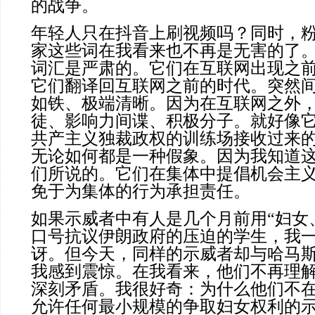
的战争。
年轻人只在抖音上刷视频吗？同时，
家这些词在我看来也不再是无害的了
词汇是严肃的。它们在互联网出现之
它们翻译回互联网之前的时代。突然
如铁、极端清晰。因为在互联网之外
徒、影响力间谍、积极分子。就好像
共产主义独裁政权的训练场接收过来
无论如何都是一种假象。因为我知道
们所说的。它们在集体中提倡机会主
免于为集体的行为承担责任。
如果示威者中有人是几个月前用“妇女
口号抗议伊朗政府的压迫的学生，我
讶。但今天，同样的示威者却与哈马
我感到震惊。在我看来，他们不再理
深刻矛盾。我很好奇：为什么他们不
允许任何最小规模的争取妇女权利的