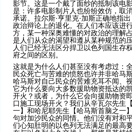
影节。这是一个戴了面纱的抵制该电
是：许多电影制片人也纷纷效仿，取
承诺。拉尔斯·亨里克·加斯正确地指
政治辩论上的退化。在人们本应该进
方，某一种深奥难懂的对政治的理解
是人们从众的渴望和遵从某种规范的
人们已经无法区分捍卫以色列国生存
府之间的区别。
这就是为什么人们甚至没有考虑过：
民众死亡与苦难的愤怒也许并非哈马
哈马斯对自己民众的苦难充耳不闻、
它为什么要向大多数援助物资抵达的
开火？或者，为什么它会向援助物资
口施工现场开火？我们从辛瓦尔先生
一】和哈尼耶先生【哈马斯首脑之一
句对加沙民众的同情。他们没有对和
们心知肚明的以色列无法满足的最高