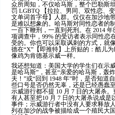
众所周知，不仅哈马斯，整个巴勒斯
罚 LGBTQ 【拉拉、男同、双性恋、
文单词首字母】人群。仅仅在加沙地
是难以想象的。哈马斯对同性恋者的
一百下鞭刑，一直到死刑。在 2014 
项调查中，99% 的受访者表示同性恋
受的。你也可以采取讽刺的方式，就像
德在“X”【即推特】上所贴的：酷儿
像鸡为肯德基示威一样。
我还想知道：美国大学的学生们在示威
是哈马斯”，甚至“亲爱的哈马斯，轰
夫！”或“回到 1948 年”时，是否知
些口号是否仍然无辜，还是已经愚蠢
示威游行都不提 10 月 7 日的大屠
有人甚至把10 月 7 日的大屠杀说成
事件；示威游行者中没有人要求释放
列在加沙的战争被描绘成一个殖民大