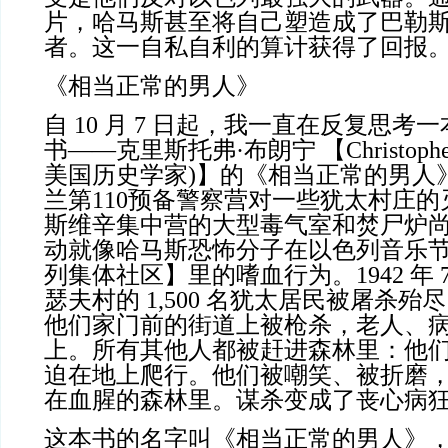
片，哈马斯甚至将自己塑造成了巴勒
者。这一自私自利的算计获得了回报
《相当正常的男人》
自 10 月 7 日起，我一直在反复思
书——克里斯托弗·布朗宁 【Christopher 
美国历史学家)】的《相当正常的男人
兰第110预备警察营对一些犹太村庄
斯维辛集中营的大型毒气室和焚尸炉
动就像哈马斯恐怖分子在以色列音乐
列集体社区】里的嗜血行为。1942 年 
瑟夫村的 1,500 名犹太居民被屠杀
他们家门前的街道上被枪杀，老人、
上。所有其他人都被赶进森林里：他
迫在地上爬行。他们被嘲笑、被折磨
在血腥的森林里。谋杀变成了丧心病
这本书的名字叫《相当正常的男人》