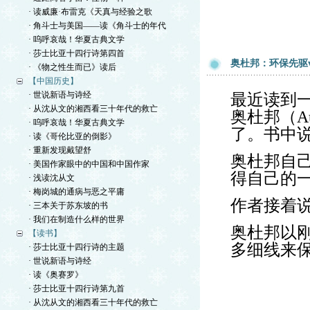
· 读威廉·布雷克《天真与经验之歌
· 角斗士与美国——读《角斗士的年代
· 呜呼哀哉！华夏古典文学
· 莎士比亚十四行诗第四首
奥杜邦：环保先驱v
· 《物之性生而已》读后
【中国历史】
· 世说新语与诗经
最近读到
· 从沈从文的湘西看三十年代的救亡
奥杜邦（A
· 呜呼哀哉！华夏古典文学
了。书中
· 读《哥伦比亚的倒影》
· 重新发现戴望舒
奥杜邦自
· 美国作家眼中的中国和中国作家
得自己的
· 浅读沈从文
· 梅岗城的通病与恶之平庸
作者接着
· 三本关于苏东坡的书
· 我们在制造什么样的世界
奥杜邦以
【读书】
多细线来
· 莎士比亚十四行诗的主题
· 世说新语与诗经
· 读《奥赛罗》
· 莎士比亚十四行诗第九首
· 从沈从文的湘西看三十年代的救亡