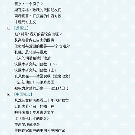
· 普京：一个疯子？
· 斯瓦辛格：致我的俄国朋友们
· 两种疫苗：打疫苗的中西对照
· 非理死钉主义
【反压迫】
· 被X封号: 说好的言论自由呢？
· 从高瑜看内在自由的困境
· 使命感与荒诞的世界——珍·古道尔
· 孔融、思想狱与暴政
· 《人间词话精读》读后
· 洗脑术研究与川普教 （下）
· 洗脑术研究与川普教（上）
· 真风犹在——读梁实秋《雅舍散文》
· 《起初他们》与纳粹美国
· 被权力封禁的历史——读汪精卫传
【中国社会】
· 从沈从文的湘西看三十年代的救亡
· 近距离看小留：怪物一种
· 呜呼哀哉！华夏古典文学
· 读《哥伦比亚的倒影》
· 重新发现戴望舒
· 美国作家眼中的中国和中国作家