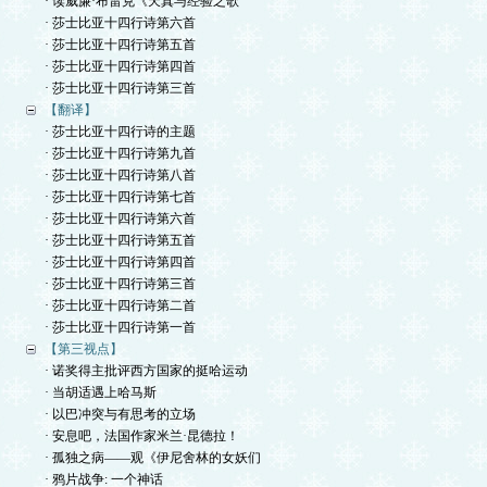
· 读威廉·布雷克《天真与经验之歌
· 莎士比亚十四行诗第六首
· 莎士比亚十四行诗第五首
· 莎士比亚十四行诗第四首
· 莎士比亚十四行诗第三首
【翻译】
· 莎士比亚十四行诗的主题
· 莎士比亚十四行诗第九首
· 莎士比亚十四行诗第八首
· 莎士比亚十四行诗第七首
· 莎士比亚十四行诗第六首
· 莎士比亚十四行诗第五首
· 莎士比亚十四行诗第四首
· 莎士比亚十四行诗第三首
· 莎士比亚十四行诗第二首
· 莎士比亚十四行诗第一首
【第三视点】
· 诺奖得主批评西方国家的挺哈运动
· 当胡适遇上哈马斯
· 以巴冲突与有思考的立场
· 安息吧，法国作家米兰·昆德拉！
· 孤独之病——观《伊尼舍林的女妖们
· 鸦片战争: 一个神话