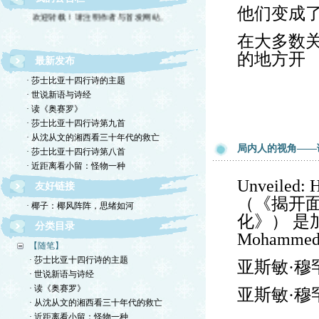
欢迎转载！请注明作者与首发网站。
他们变成
在大多数
的地方开
最新发布
· 莎士比亚十四行诗的主题
· 世说新语与诗经
· 读《奥赛罗》
· 莎士比亚十四行诗第九首
· 从沈从文的湘西看三十年代的救亡
局内人的视角——读U
· 莎士比亚十四行诗第八首
· 近距离看小留：怪物一种
Unveiled: 
友好链接
（《揭开
· 椰子：椰风阵阵，思绪如河
化》） 是
分类目录
Mohamm
【随笔】
· 莎士比亚十四行诗的主题
亚斯敏·穆
· 世说新语与诗经
· 读《奥赛罗》
亚斯敏·穆
· 从沈从文的湘西看三十年代的救亡
· 近距离看小留：怪物一种