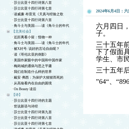
· 莎士比亚十四行诗第八首
· 莎士比亚十四行诗第七首
2024年6月4日：
· 读威廉·布雷克《天真与经验之歌
· 莎士比亚十四行诗第六首
六月四日
· 角斗士与美国——读《角斗士的年代
【北美社会】
子。
· 近距离看小留：怪物一种
· 角斗士与美国——读《角斗士的年代
三十五年
· 被X封号: 说好的言论自由呢？
下了假面
· 读《哥伦比亚的倒影》
学生、市民
· 美国作家眼中的中国和中国作家
· 梅岗城的通病与恶之平庸
三十五年后
· 我们在制造什么样的世界
· 戴安·弗西：为保护大猩猩而死的
”64“、“8
· 从高瑜看内在自由的困境
· On Beauty 读后
【诗】
· 莎士比亚十四行诗的主题
· 世说新语与诗经
· 莎士比亚十四行诗第九首
· 莎士比亚十四行诗第八首
· 莎士比亚十四行诗第七首