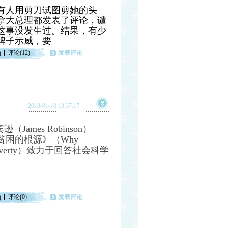
有人用剪刀试图剪她的头
拿大总理都发表了评论，谴
这事没发生过。结果，有少
牌子示威，要
评论(12)
发表评论
)
2018-01-18 13:37:17
（James Robinson）
贫困的根源》（Why
ty and Poverty）致力于回答社会科学
评论(0)
发表评论
)