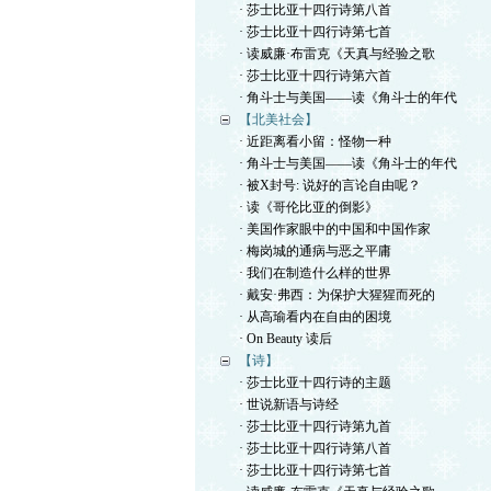
· 莎士比亚十四行诗第八首
· 莎士比亚十四行诗第七首
· 读威廉·布雷克《天真与经验之歌
· 莎士比亚十四行诗第六首
· 角斗士与美国——读《角斗士的年代
【北美社会】
· 近距离看小留：怪物一种
· 角斗士与美国——读《角斗士的年代
· 被X封号: 说好的言论自由呢？
· 读《哥伦比亚的倒影》
· 美国作家眼中的中国和中国作家
· 梅岗城的通病与恶之平庸
· 我们在制造什么样的世界
· 戴安·弗西：为保护大猩猩而死的
· 从高瑜看内在自由的困境
· On Beauty 读后
【诗】
· 莎士比亚十四行诗的主题
· 世说新语与诗经
· 莎士比亚十四行诗第九首
· 莎士比亚十四行诗第八首
· 莎士比亚十四行诗第七首