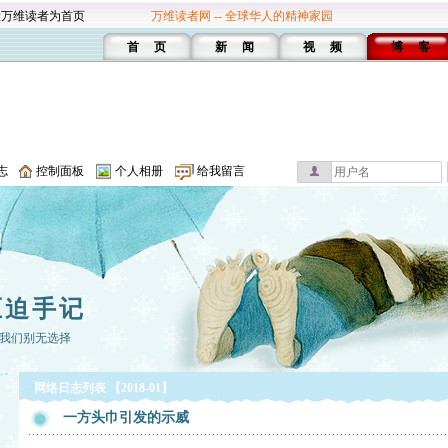
设万维读者为首页
万维读者网 -- 全球华人的精神家园
首 页
新 闻
视 频
博 客
志
控制面板
个人相册
给我留言
压迫手记
我们别无选择
网络日志列表 【2018-01】
一方头巾引发的示威