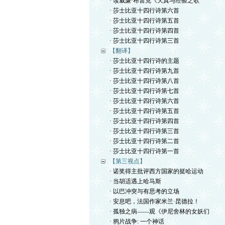
· 读威廉·布雷克《天真与经验之歌
· 莎士比亚十四行诗第六首
· 莎士比亚十四行诗第五首
· 莎士比亚十四行诗第四首
· 莎士比亚十四行诗第三首
【翻译】
· 莎士比亚十四行诗的主题
· 莎士比亚十四行诗第九首
· 莎士比亚十四行诗第八首
· 莎士比亚十四行诗第七首
· 莎士比亚十四行诗第六首
· 莎士比亚十四行诗第五首
· 莎士比亚十四行诗第四首
· 莎士比亚十四行诗第三首
· 莎士比亚十四行诗第二首
· 莎士比亚十四行诗第一首
【第三视点】
· 诺奖得主批评西方国家的挺哈运动
· 当胡适遇上哈马斯
· 以巴冲突与有思考的立场
· 安息吧，法国作家米兰·昆德拉！
· 孤独之病——观《伊尼舍林的女妖们
· 鸦片战争: 一个神话