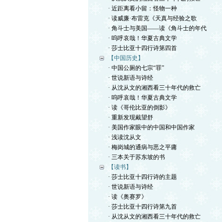
· 近距离看小留：怪物一种
· 读威廉·布雷克《天真与经验之歌
· 角斗士与美国——读《角斗士的年代
· 呜呼哀哉！华夏古典文学
· 莎士比亚十四行诗第四首
【中国历史】
· 中国公厕的七宗“罪”
· 世说新语与诗经
· 从沈从文的湘西看三十年代的救亡
· 呜呼哀哉！华夏古典文学
· 读《哥伦比亚的倒影》
· 重新发现戴望舒
· 美国作家眼中的中国和中国作家
· 浅读沈从文
· 梅岗城的通病与恶之平庸
· 三本关于苏东坡的书
【读书】
· 莎士比亚十四行诗的主题
· 世说新语与诗经
· 读《奥赛罗》
· 莎士比亚十四行诗第九首
· 从沈从文的湘西看三十年代的救亡