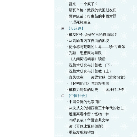
· 普京：一个疯子？
· 斯瓦辛格：致我的俄国朋友们
· 两种疫苗：打疫苗的中西对照
· 非理死钉主义
【反压迫】
· 被X封号: 说好的言论自由呢？
· 从高瑜看内在自由的困境
· 使命感与荒诞的世界——珍·古道尔
· 孔融、思想狱与暴政
· 《人间词话精读》读后
· 洗脑术研究与川普教 （下）
· 洗脑术研究与川普教（上）
· 真风犹在——读梁实秋《雅舍散文》
· 《起初他们》与纳粹美国
· 被权力封禁的历史——读汪精卫传
【中国社会】
· 中国公厕的七宗“罪”
· 从沈从文的湘西看三十年代的救亡
· 近距离看小留：怪物一种
· 呜呼哀哉！华夏古典文学
· 读《哥伦比亚的倒影》
· 重新发现戴望舒