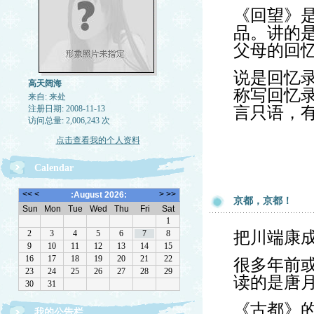
《回望》是
品。讲的
父母的回
说是回忆
高天阔海
称写回忆
来自: 来处
注册日期: 2008-11-13
言只语，
访问总量: 2,006,243 次
点击查看我的个人资料
Calendar
京都，京都！
把川端康
很多年前
读的是唐
《古都》
我的公告栏