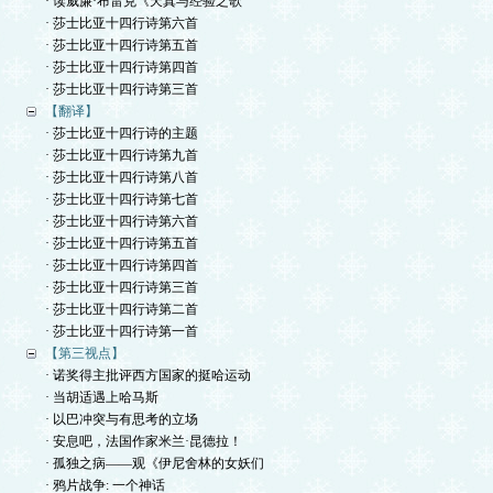
· 读威廉·布雷克《天真与经验之歌
· 莎士比亚十四行诗第六首
· 莎士比亚十四行诗第五首
· 莎士比亚十四行诗第四首
· 莎士比亚十四行诗第三首
【翻译】
· 莎士比亚十四行诗的主题
· 莎士比亚十四行诗第九首
· 莎士比亚十四行诗第八首
· 莎士比亚十四行诗第七首
· 莎士比亚十四行诗第六首
· 莎士比亚十四行诗第五首
· 莎士比亚十四行诗第四首
· 莎士比亚十四行诗第三首
· 莎士比亚十四行诗第二首
· 莎士比亚十四行诗第一首
【第三视点】
· 诺奖得主批评西方国家的挺哈运动
· 当胡适遇上哈马斯
· 以巴冲突与有思考的立场
· 安息吧，法国作家米兰·昆德拉！
· 孤独之病——观《伊尼舍林的女妖们
· 鸦片战争: 一个神话