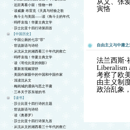
从文、张
· 近距离看小留：怪物一种
寅恪
· 读威廉·布雷克《天真与经验之歌
· 角斗士与美国——读《角斗士的年代
· 呜呼哀哉！华夏古典文学
· 莎士比亚十四行诗第四首
【中国历史】
· 中国公厕的七宗“罪”
自由主义与中庸之
· 世说新语与诗经
· 从沈从文的湘西看三十年代的救亡
· 呜呼哀哉！华夏古典文学
法兰西斯·福山
· 读《哥伦比亚的倒影》
Liberali
· 重新发现戴望舒
考察了欧
· 美国作家眼中的中国和中国作家
· 浅读沈从文
由主义制
· 梅岗城的通病与恶之平庸
政治乱象
· 三本关于苏东坡的书
【读书】
· 莎士比亚十四行诗的主题
· 世说新语与诗经
· 读《奥赛罗》
· 莎士比亚十四行诗第九首
· 从沈从文的湘西看三十年代的救亡