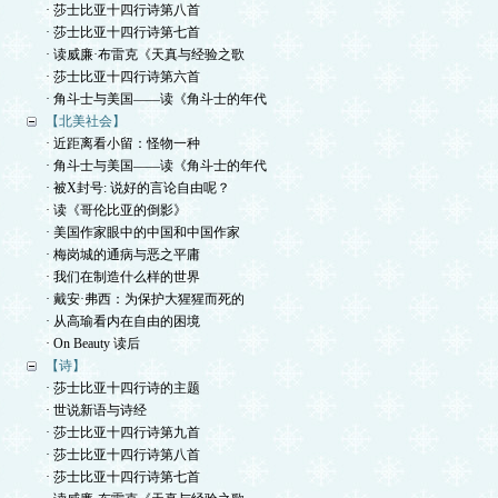
· 莎士比亚十四行诗第八首
· 莎士比亚十四行诗第七首
· 读威廉·布雷克《天真与经验之歌
· 莎士比亚十四行诗第六首
· 角斗士与美国——读《角斗士的年代
【北美社会】
· 近距离看小留：怪物一种
· 角斗士与美国——读《角斗士的年代
· 被X封号: 说好的言论自由呢？
· 读《哥伦比亚的倒影》
· 美国作家眼中的中国和中国作家
· 梅岗城的通病与恶之平庸
· 我们在制造什么样的世界
· 戴安·弗西：为保护大猩猩而死的
· 从高瑜看内在自由的困境
· On Beauty 读后
【诗】
· 莎士比亚十四行诗的主题
· 世说新语与诗经
· 莎士比亚十四行诗第九首
· 莎士比亚十四行诗第八首
· 莎士比亚十四行诗第七首