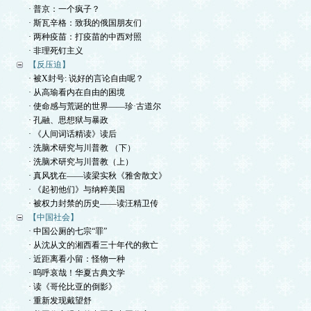
· 普京：一个疯子？
· 斯瓦辛格：致我的俄国朋友们
· 两种疫苗：打疫苗的中西对照
· 非理死钉主义
【反压迫】
· 被X封号: 说好的言论自由呢？
· 从高瑜看内在自由的困境
· 使命感与荒诞的世界——珍·古道尔
· 孔融、思想狱与暴政
· 《人间词话精读》读后
· 洗脑术研究与川普教 （下）
· 洗脑术研究与川普教（上）
· 真风犹在——读梁实秋《雅舍散文》
· 《起初他们》与纳粹美国
· 被权力封禁的历史——读汪精卫传
【中国社会】
· 中国公厕的七宗“罪”
· 从沈从文的湘西看三十年代的救亡
· 近距离看小留：怪物一种
· 呜呼哀哉！华夏古典文学
· 读《哥伦比亚的倒影》
· 重新发现戴望舒