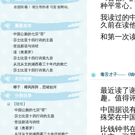
欢迎转载！请注明作者与首发网站。
种平常心
我读过的
久前在读
最新发布
· 中国公厕的七宗“罪”
和第一次
· 莎士比亚十四行诗的主题
· 世说新语与诗经
· 读《奥赛罗》
· 莎士比亚十四行诗第九首
· 从沈从文的湘西看三十年代的救亡
· 莎士比亚十四行诗第八首
毒舌才子——《钱
友好链接
· 椰子：椰风阵阵，思绪如河
最近读了
分类目录
趣。值得
【随笔】
中国据说有
· 中国公厕的七宗“罪”
殊荣在中
· 莎士比亚十四行诗的主题
· 世说新语与诗经
比钱钟书
· 读《奥赛罗》
· 从沈从文的湘西看三十年代的救亡