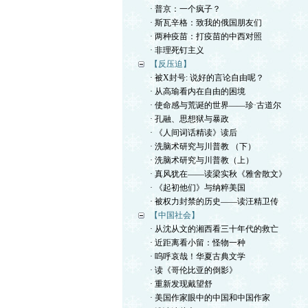
· 普京：一个疯子？
· 斯瓦辛格：致我的俄国朋友们
· 两种疫苗：打疫苗的中西对照
· 非理死钉主义
【反压迫】
· 被X封号: 说好的言论自由呢？
· 从高瑜看内在自由的困境
· 使命感与荒诞的世界——珍·古道尔
· 孔融、思想狱与暴政
· 《人间词话精读》读后
· 洗脑术研究与川普教 （下）
· 洗脑术研究与川普教（上）
· 真风犹在——读梁实秋《雅舍散文》
· 《起初他们》与纳粹美国
· 被权力封禁的历史——读汪精卫传
【中国社会】
· 从沈从文的湘西看三十年代的救亡
· 近距离看小留：怪物一种
· 呜呼哀哉！华夏古典文学
· 读《哥伦比亚的倒影》
· 重新发现戴望舒
· 美国作家眼中的中国和中国作家