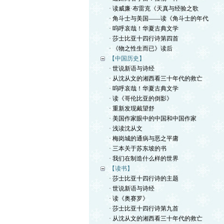
· 读威廉·布雷克《天真与经验之歌
· 角斗士与美国——读《角斗士的年代
· 呜呼哀哉！华夏古典文学
· 莎士比亚十四行诗第四首
· 《物之性生而已》读后
【中国历史】
· 世说新语与诗经
· 从沈从文的湘西看三十年代的救亡
· 呜呼哀哉！华夏古典文学
· 读《哥伦比亚的倒影》
· 重新发现戴望舒
· 美国作家眼中的中国和中国作家
· 浅读沈从文
· 梅岗城的通病与恶之平庸
· 三本关于苏东坡的书
· 我们在制造什么样的世界
【读书】
· 莎士比亚十四行诗的主题
· 世说新语与诗经
· 读《奥赛罗》
· 莎士比亚十四行诗第九首
· 从沈从文的湘西看三十年代的救亡