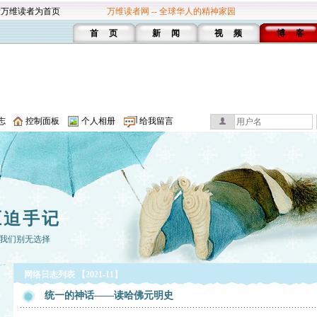
设万维读者为首页
万维读者网 -- 全球华人的精神家园
首 页
新 闻
视 频
博 客
志
控制面板
个人相册
给我留言
压迫手记
我们别无选择
网络日志列表 【2021-11】
统一的神话——读哈佛元明史