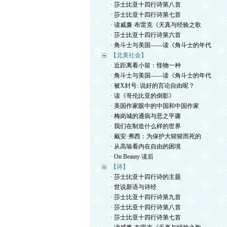
· 莎士比亚十四行诗第八首
· 莎士比亚十四行诗第七首
· 读威廉·布雷克《天真与经验之歌
· 莎士比亚十四行诗第六首
· 角斗士与美国——读《角斗士的年代
【北美社会】
· 近距离看小留：怪物一种
· 角斗士与美国——读《角斗士的年代
· 被X封号: 说好的言论自由呢？
· 读《哥伦比亚的倒影》
· 美国作家眼中的中国和中国作家
· 梅岗城的通病与恶之平庸
· 我们在制造什么样的世界
· 戴安·弗西：为保护大猩猩而死的
· 从高瑜看内在自由的困境
· On Beauty 读后
【诗】
· 莎士比亚十四行诗的主题
· 世说新语与诗经
· 莎士比亚十四行诗第九首
· 莎士比亚十四行诗第八首
· 莎士比亚十四行诗第七首