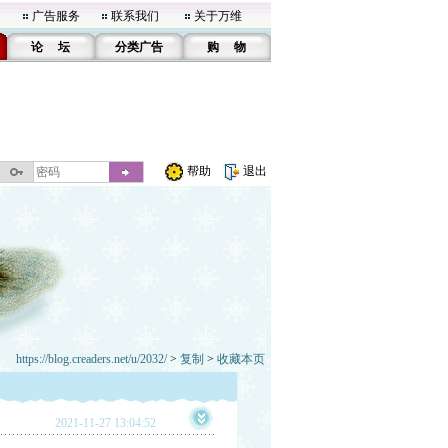
广告服务
联系我们
关于万维
论 坛
分类广告
购 物
帮助
退出
https://blog.creaders.net/u/2032/
>
复制
>
收藏本页
2021-11-27 13:04:52