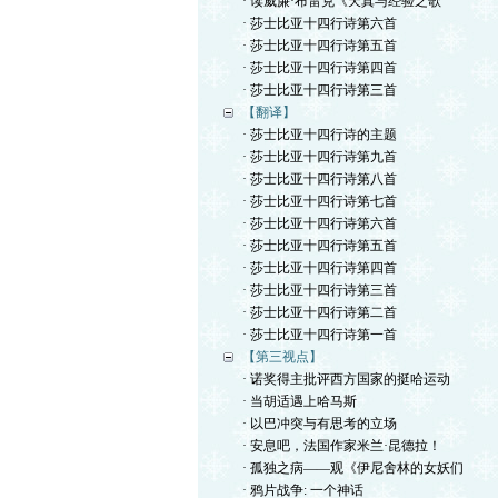
· 读威廉·布雷克《天真与经验之歌
· 莎士比亚十四行诗第六首
· 莎士比亚十四行诗第五首
· 莎士比亚十四行诗第四首
· 莎士比亚十四行诗第三首
【翻译】
· 莎士比亚十四行诗的主题
· 莎士比亚十四行诗第九首
· 莎士比亚十四行诗第八首
· 莎士比亚十四行诗第七首
· 莎士比亚十四行诗第六首
· 莎士比亚十四行诗第五首
· 莎士比亚十四行诗第四首
· 莎士比亚十四行诗第三首
· 莎士比亚十四行诗第二首
· 莎士比亚十四行诗第一首
【第三视点】
· 诺奖得主批评西方国家的挺哈运动
· 当胡适遇上哈马斯
· 以巴冲突与有思考的立场
· 安息吧，法国作家米兰·昆德拉！
· 孤独之病——观《伊尼舍林的女妖们
· 鸦片战争: 一个神话