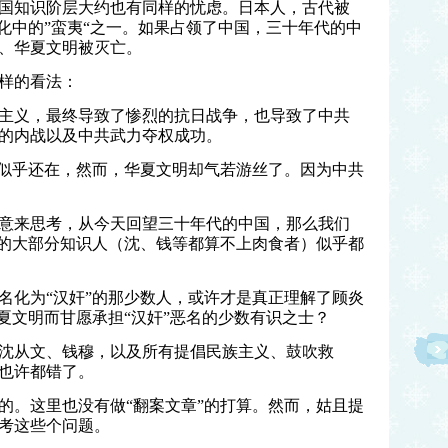
，中国知识阶层大约也有同样的忧虑。日本人，古代被
化中的”蛮夷“之一。如果占领了中国，三十年代的中
、华夏文明被灭亡。
样的看法：
民族主义，最终导致了惨烈的抗日战争，也导致了中共
的内战以及中共武力夺权成功。
”似乎还在，然而，华夏文明却气若游丝了。因为中共
意来思考，从今天回望三十年代的中国，那么我们
年的大部分知识人（沈、钱等都算不上肉食者）似乎都
名化为“汉奸”的那少数人，或许才是真正理解了顾炎
夏文明而甘愿承担“汉奸”恶名的少数有识之士？
沈从文、钱穆，以及所有提倡民族主义、鼓吹救
也许都错了。
的。这里也没有做“翻案文章”的打算。然而，姑且提
考这些个问题。