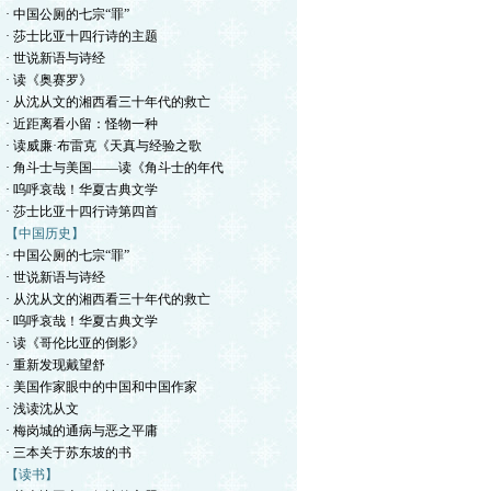
· 中国公厕的七宗“罪”
· 莎士比亚十四行诗的主题
· 世说新语与诗经
· 读《奥赛罗》
· 从沈从文的湘西看三十年代的救亡
· 近距离看小留：怪物一种
· 读威廉·布雷克《天真与经验之歌
· 角斗士与美国——读《角斗士的年代
· 呜呼哀哉！华夏古典文学
· 莎士比亚十四行诗第四首
【中国历史】
· 中国公厕的七宗“罪”
· 世说新语与诗经
· 从沈从文的湘西看三十年代的救亡
· 呜呼哀哉！华夏古典文学
· 读《哥伦比亚的倒影》
· 重新发现戴望舒
· 美国作家眼中的中国和中国作家
· 浅读沈从文
· 梅岗城的通病与恶之平庸
· 三本关于苏东坡的书
【读书】