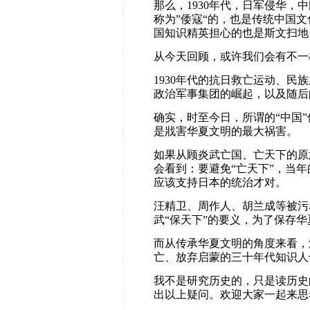
那么，1930年代，日军侵华
称为”倭寇“的，也是传统中国文
国知识精英担心的也是斯文扫地
从今天回顾，或许我们会有不一
1930年代的抗日救亡运动、
政治军事集团的崛起，以及随后
确实，时至今日，所谓的“中国
是戕害华夏文明的最大祸害。
如果从顾炎武亡国、亡天下的原
会看到：要避免“亡天下”，当
应该支持日本的统治才对。
汪精卫、周作人、胡兰成等被污
武“保天下”的要义，为了保存华
而从传承华夏文明的角度来看，
亡、放弃启蒙的三十年代知识人
我不是研究历史的，只是读历史
出以上疑问。欢迎大家一起来思