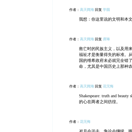
作者：
高天阔海
回复
学园
我想：你这里说的文明和本
作者：
高天阔海
回复
席琳
救亡时的民族主义，以及用
福祉才是衡量得失的标准。
国的维希政府未必就完全错
命，尤其是中国历史上那种
作者：
高天阔海
回复
花无悔
Shakespeare: truth and be
的心在两者之间彷徨。
作者：
花无悔
岁月会远去，争论会继续，