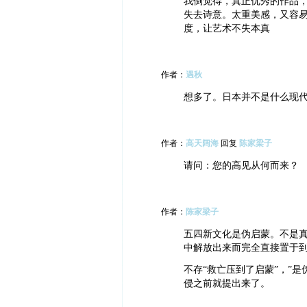
我倒觉得，真正优秀的作品
失去诗意。太重美感，又容
度，让艺术不失本真
作者：
遇秋
想多了。日本并不是什么现
作者：
高天阔海
回复
陈家梁子
请问：您的高见从何而来？
作者：
陈家梁子
五四新文化是伪启蒙。不是
中解放出来而完全直接置于
不存“救亡压到了启蒙”，”是
侵之前就提出来了。