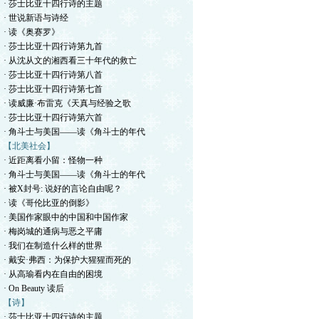
· 莎士比亚十四行诗的主题
· 世说新语与诗经
· 读《奥赛罗》
· 莎士比亚十四行诗第九首
· 从沈从文的湘西看三十年代的救亡
· 莎士比亚十四行诗第八首
· 莎士比亚十四行诗第七首
· 读威廉·布雷克《天真与经验之歌
· 莎士比亚十四行诗第六首
· 角斗士与美国——读《角斗士的年代
【北美社会】
· 近距离看小留：怪物一种
· 角斗士与美国——读《角斗士的年代
· 被X封号: 说好的言论自由呢？
· 读《哥伦比亚的倒影》
· 美国作家眼中的中国和中国作家
· 梅岗城的通病与恶之平庸
· 我们在制造什么样的世界
· 戴安·弗西：为保护大猩猩而死的
· 从高瑜看内在自由的困境
· On Beauty 读后
【诗】
· 莎士比亚十四行诗的主题