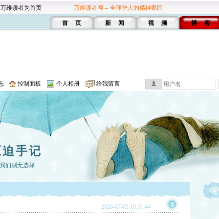
设万维读者为首页
万维读者网 -- 全球华人的精神家园
首 页
新 闻
视 频
博 客
志
控制面板
个人相册
给我留言
压迫手记
我们别无选择
2026-07-03 10:51:44