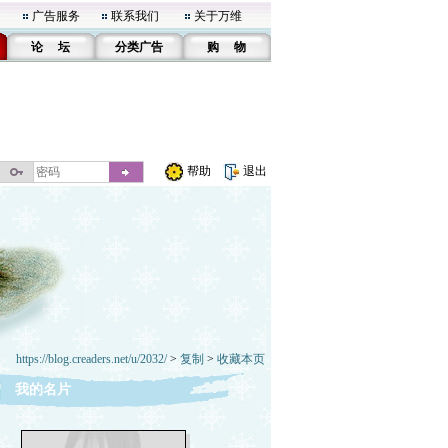
广告服务
联系我们
关于万维
论 坛
分类广告
购 物
帮助
退出
https://blog.creaders.net/u/2032/
>
复制
>
收藏本页
我的名片