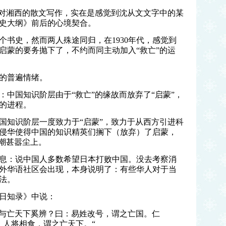
文对湘西的散文写作，实在是感觉到沈从文文字中的某
史大纲》前后的心境契合。
个书史，然而两人殊途同归，在1930年代，感觉到
启蒙的要务抛下了，不约而同主动加入“救亡”的运
的普遍情绪。
中国知识阶层由于“救亡”的缘故而放弃了“启蒙”，
的进程。
中国知识阶层一度致力于“启蒙”，致力于从西方引进科
日军侵华使得中国的知识精英们搁下（放弃）了启蒙，
思潮甚嚣尘上。
息：说中国人多数希望日本打败中国。没去考察消
外华语社区会出现，本身说明了：有些华人对于当
法。
日知录》中说：
国与亡天下奚辨？曰：易姓改号，谓之亡国。仁
，人将相食，谓之亡天下。“