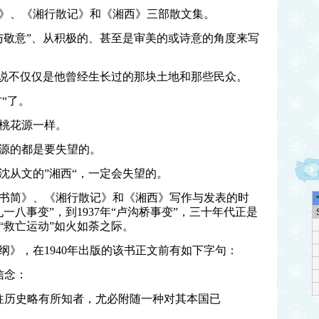
》、《湘行散记》和《湘西》三部散文集。
与敬意”、从积极的、甚至是审美的或诗意的角度来写
者说不仅仅是他曾经生长过的那块土地和那些民众。
“了。
桃花源一样。
源的都是要失望的。
沈从文的”湘西“，一定会失望的。
书简》、《湘行散记》和《湘西》写作与发表的时
“九一八事变”，到1937年“卢沟桥事变”，三十年代正是
“救亡运动”如火如荼之际。
大纲》，在1940年出版的该书正文前有如下字句：
信念：
往历史略有所知者，尤必附随一种对其本国已