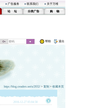
广告服务
联系我们
关于万维
论 坛
分类广告
购 物
帮助
退出
https://blog.creaders.net/u/2032/
>
复制
>
收藏本页
2016-12-27 05:04:58