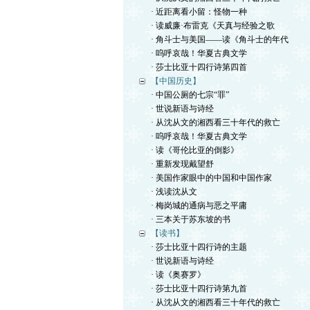
· 近距离看小留：怪物一种
· 读威廉·布雷克《天真与经验之歌
· 角斗士与美国——读《角斗士的年代
· 呜呼哀哉！华夏古典文学
· 莎士比亚十四行诗第四首
【中国历史】
· 中国公厕的七宗“罪”
· 世说新语与诗经
· 从沈从文的湘西看三十年代的救亡
· 呜呼哀哉！华夏古典文学
· 读《哥伦比亚的倒影》
· 重新发现戴望舒
· 美国作家眼中的中国和中国作家
· 浅读沈从文
· 梅岗城的通病与恶之平庸
· 三本关于苏东坡的书
【读书】
· 莎士比亚十四行诗的主题
· 世说新语与诗经
· 读《奥赛罗》
· 莎士比亚十四行诗第九首
· 从沈从文的湘西看三十年代的救亡