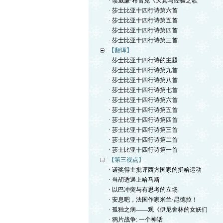
· 读威廉·布雷克《天真与经验之歌
· 莎士比亚十四行诗第六首
· 莎士比亚十四行诗第五首
· 莎士比亚十四行诗第四首
· 莎士比亚十四行诗第三首
【翻译】
· 莎士比亚十四行诗的主题
· 莎士比亚十四行诗第九首
· 莎士比亚十四行诗第八首
· 莎士比亚十四行诗第七首
· 莎士比亚十四行诗第六首
· 莎士比亚十四行诗第五首
· 莎士比亚十四行诗第四首
· 莎士比亚十四行诗第三首
· 莎士比亚十四行诗第二首
· 莎士比亚十四行诗第一首
【第三视点】
· 诺奖得主批评西方国家的挺哈运动
· 当胡适遇上哈马斯
· 以巴冲突与有思考的立场
· 安息吧，法国作家米兰·昆德拉！
· 孤独之病——观《伊尼舍林的女妖们
· 鸦片战争: 一个神话