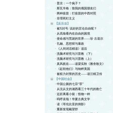
· 普京：一个疯子？
· 斯瓦辛格：致我的俄国朋友们
· 两种疫苗：打疫苗的中西对照
· 非理死钉主义
【反压迫】
· 被X封号: 说好的言论自由呢？
· 从高瑜看内在自由的困境
· 使命感与荒诞的世界——珍·古道尔
· 孔融、思想狱与暴政
· 《人间词话精读》读后
· 洗脑术研究与川普教 （下）
· 洗脑术研究与川普教（上）
· 真风犹在——读梁实秋《雅舍散文》
· 《起初他们》与纳粹美国
· 被权力封禁的历史——读汪精卫传
【中国社会】
· 中国公厕的七宗“罪”
· 从沈从文的湘西看三十年代的救亡
· 近距离看小留：怪物一种
· 呜呼哀哉！华夏古典文学
· 读《哥伦比亚的倒影》
· 重新发现戴望舒