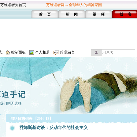
设万维读者为首页
万维读者网 -- 全球华人的精神家园
首 页
新 闻
视 频
博 客
志
控制面板
个人相册
给我留言
压迫手记
我们别无选择
网络日志列表 【2016-12】
乔姆斯基访谈：反动年代的社会主义