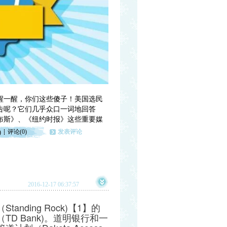
醒一醒，你们这些傻子！美国选民
告呢？它们几乎众口一词地回答
布斯》、《纽约时报》这些重要媒
评论(0)
发表评论
)
2016-12-17 06:37:57
ding Rock)【1】的
D Bank)。道明银行和一