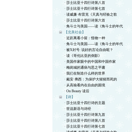
· 莎士比亚十四行诗第八首
· 莎士比亚十四行诗第七首
· 读威廉·布雷克《天真与经验之歌
· 莎士比亚十四行诗第六首
· 角斗士与美国——读《角斗士的年代
【北美社会】
· 近距离看小留：怪物一种
· 角斗士与美国——读《角斗士的年代
· 被X封号: 说好的言论自由呢？
· 读《哥伦比亚的倒影》
· 美国作家眼中的中国和中国作家
· 梅岗城的通病与恶之平庸
· 我们在制造什么样的世界
· 戴安·弗西：为保护大猩猩而死的
· 从高瑜看内在自由的困境
· On Beauty 读后
【诗】
· 莎士比亚十四行诗的主题
· 世说新语与诗经
· 莎士比亚十四行诗第九首
· 莎士比亚十四行诗第八首
· 莎士比亚十四行诗第七首