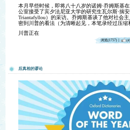
本月早些时候，即将八十八岁的诺姆·乔姆斯基
公室接受了宾夕法尼亚大学的研究生瓦尔斯·揣安特飞
Triantafyllou）的采访。乔姆斯基谈了他对
密到川普的看法（为清晰起见，本笔录经过压缩
川普正在
浏览(1757)
(4
后真相的谬论