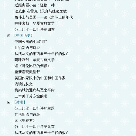
· 近距离看小留：怪物一种
· 读威廉·布雷克《天真与经验之歌
· 角斗士与美国——读《角斗士的年代
· 呜呼哀哉！华夏古典文学
· 莎士比亚十四行诗第四首
【中国历史】
· 中国公厕的七宗“罪”
· 世说新语与诗经
· 从沈从文的湘西看三十年代的救亡
· 呜呼哀哉！华夏古典文学
· 读《哥伦比亚的倒影》
· 重新发现戴望舒
· 美国作家眼中的中国和中国作家
· 浅读沈从文
· 梅岗城的通病与恶之平庸
· 三本关于苏东坡的书
【读书】
· 莎士比亚十四行诗的主题
· 世说新语与诗经
· 读《奥赛罗》
· 莎士比亚十四行诗第九首
· 从沈从文的湘西看三十年代的救亡