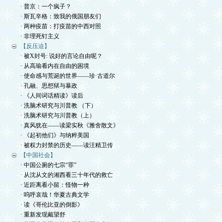
· 普京：一个疯子？
· 斯瓦辛格：致我的俄国朋友们
· 两种疫苗：打疫苗的中西对照
· 非理死钉主义
【反压迫】
· 被X封号: 说好的言论自由呢？
· 从高瑜看内在自由的困境
· 使命感与荒诞的世界——珍·古道尔
· 孔融、思想狱与暴政
· 《人间词话精读》读后
· 洗脑术研究与川普教 （下）
· 洗脑术研究与川普教（上）
· 真风犹在——读梁实秋《雅舍散文》
· 《起初他们》与纳粹美国
· 被权力封禁的历史——读汪精卫传
【中国社会】
· 中国公厕的七宗“罪”
· 从沈从文的湘西看三十年代的救亡
· 近距离看小留：怪物一种
· 呜呼哀哉！华夏古典文学
· 读《哥伦比亚的倒影》
· 重新发现戴望舒