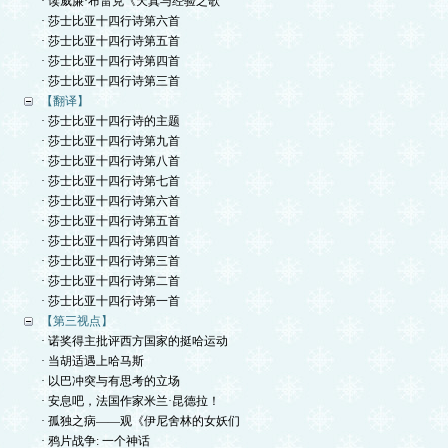
· 读威廉·布雷克《天真与经验之歌
· 莎士比亚十四行诗第六首
· 莎士比亚十四行诗第五首
· 莎士比亚十四行诗第四首
· 莎士比亚十四行诗第三首
【翻译】
· 莎士比亚十四行诗的主题
· 莎士比亚十四行诗第九首
· 莎士比亚十四行诗第八首
· 莎士比亚十四行诗第七首
· 莎士比亚十四行诗第六首
· 莎士比亚十四行诗第五首
· 莎士比亚十四行诗第四首
· 莎士比亚十四行诗第三首
· 莎士比亚十四行诗第二首
· 莎士比亚十四行诗第一首
【第三视点】
· 诺奖得主批评西方国家的挺哈运动
· 当胡适遇上哈马斯
· 以巴冲突与有思考的立场
· 安息吧，法国作家米兰·昆德拉！
· 孤独之病——观《伊尼舍林的女妖们
· 鸦片战争: 一个神话