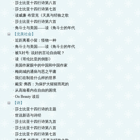
· 莎士比亚十四行诗第八首
· 莎士比亚十四行诗第七首
· 读威廉·布雷克《天真与经验之歌
· 莎士比亚十四行诗第六首
· 角斗士与美国——读《角斗士的年代
【北美社会】
· 近距离看小留：怪物一种
· 角斗士与美国——读《角斗士的年代
· 被X封号: 说好的言论自由呢？
· 读《哥伦比亚的倒影》
· 美国作家眼中的中国和中国作家
· 梅岗城的通病与恶之平庸
· 我们在制造什么样的世界
· 戴安·弗西：为保护大猩猩而死的
· 从高瑜看内在自由的困境
· On Beauty 读后
【诗】
· 莎士比亚十四行诗的主题
· 世说新语与诗经
· 莎士比亚十四行诗第九首
· 莎士比亚十四行诗第八首
· 莎士比亚十四行诗第七首