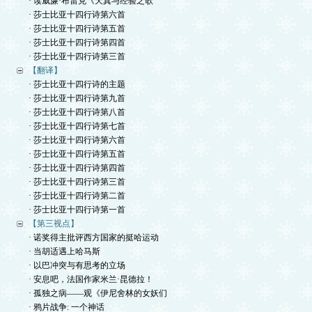
· 读威廉·布雷克《天真与经验之歌
· 莎士比亚十四行诗第六首
· 莎士比亚十四行诗第五首
· 莎士比亚十四行诗第四首
· 莎士比亚十四行诗第三首
【翻译】
· 莎士比亚十四行诗的主题
· 莎士比亚十四行诗第九首
· 莎士比亚十四行诗第八首
· 莎士比亚十四行诗第七首
· 莎士比亚十四行诗第六首
· 莎士比亚十四行诗第五首
· 莎士比亚十四行诗第四首
· 莎士比亚十四行诗第三首
· 莎士比亚十四行诗第二首
· 莎士比亚十四行诗第一首
【第三视点】
· 诺奖得主批评西方国家的挺哈运动
· 当胡适遇上哈马斯
· 以巴冲突与有思考的立场
· 安息吧，法国作家米兰·昆德拉！
· 孤独之病——观《伊尼舍林的女妖们
· 鸦片战争: 一个神话