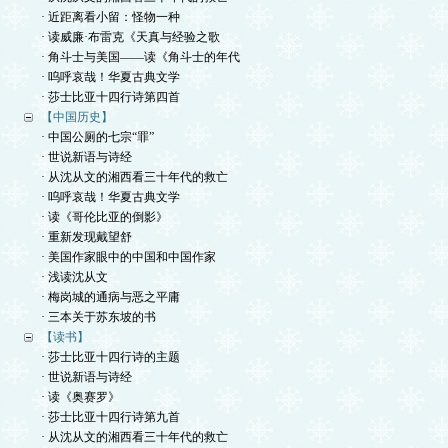
· 近距离看小留：怪物一种
· 读威廉·布雷克《天真与经验之歌
· 角斗士与美国——读《角斗士的年代
· 呜呼哀哉！华夏古典文学
· 莎士比亚十四行诗第四首
【中国历史】
· 中国公厕的七宗“罪”
· 世说新语与诗经
· 从沈从文的湘西看三十年代的救亡
· 呜呼哀哉！华夏古典文学
· 读《哥伦比亚的倒影》
· 重新发现戴望舒
· 美国作家眼中的中国和中国作家
· 浅读沈从文
· 梅岗城的通病与恶之平庸
· 三本关于苏东坡的书
【读书】
· 莎士比亚十四行诗的主题
· 世说新语与诗经
· 读《奥赛罗》
· 莎士比亚十四行诗第九首
· 从沈从文的湘西看三十年代的救亡