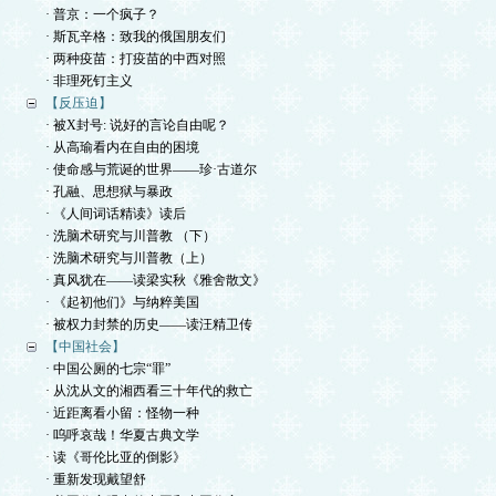
· 普京：一个疯子？
· 斯瓦辛格：致我的俄国朋友们
· 两种疫苗：打疫苗的中西对照
· 非理死钉主义
【反压迫】
· 被X封号: 说好的言论自由呢？
· 从高瑜看内在自由的困境
· 使命感与荒诞的世界——珍·古道尔
· 孔融、思想狱与暴政
· 《人间词话精读》读后
· 洗脑术研究与川普教 （下）
· 洗脑术研究与川普教（上）
· 真风犹在——读梁实秋《雅舍散文》
· 《起初他们》与纳粹美国
· 被权力封禁的历史——读汪精卫传
【中国社会】
· 中国公厕的七宗“罪”
· 从沈从文的湘西看三十年代的救亡
· 近距离看小留：怪物一种
· 呜呼哀哉！华夏古典文学
· 读《哥伦比亚的倒影》
· 重新发现戴望舒