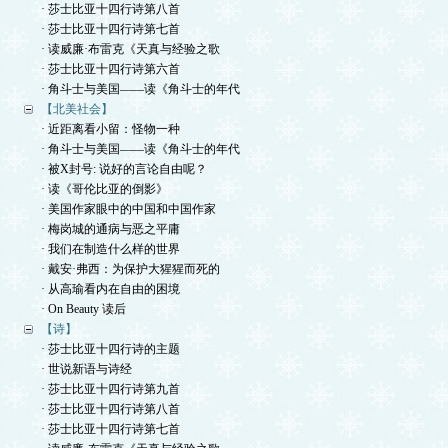
· 莎士比亚十四行诗第八首
· 莎士比亚十四行诗第七首
· 读威廉·布雷克《天真与经验之歌
· 莎士比亚十四行诗第六首
· 角斗士与美国——读《角斗士的年代
【北美社会】
· 近距离看小留：怪物一种
· 角斗士与美国——读《角斗士的年代
· 被X封号: 说好的言论自由呢？
· 读《哥伦比亚的倒影》
· 美国作家眼中的中国和中国作家
· 梅岗城的通病与恶之平庸
· 我们在制造什么样的世界
· 戴安·弗西：为保护大猩猩而死的
· 从高瑜看内在自由的困境
· On Beauty 读后
【诗】
· 莎士比亚十四行诗的主题
· 世说新语与诗经
· 莎士比亚十四行诗第九首
· 莎士比亚十四行诗第八首
· 莎士比亚十四行诗第七首