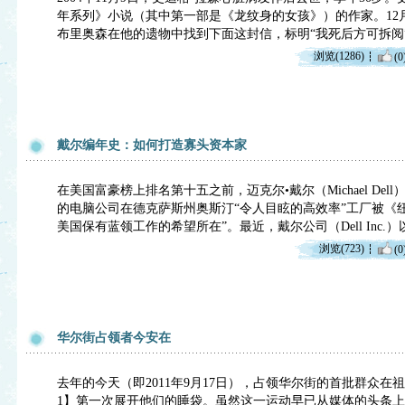
年系列》小说（其中第一部是《龙纹身的女孩》）的作家。12
布里奥森在他的遗物中找到下面这封信，标明“我死后方可拆阅”
浏览(1286)
(0
戴尔编年史：如何打造寡头资本家
在美国富豪榜上排名第十五之前，迈克尔•戴尔（Michael De
的电脑公司在德克萨斯州奥斯汀“令人目眩的高效率”工厂被《纽
美国保有蓝领工作的希望所在”。最近，戴尔公司（Dell Inc.
浏览(723)
(0
华尔街占领者今安在
去年的今天（即2011年9月17日），占领华尔街的首批群众在祖寇地公
1】第一次展开他们的睡袋。虽然这一运动早已从媒体的头条上