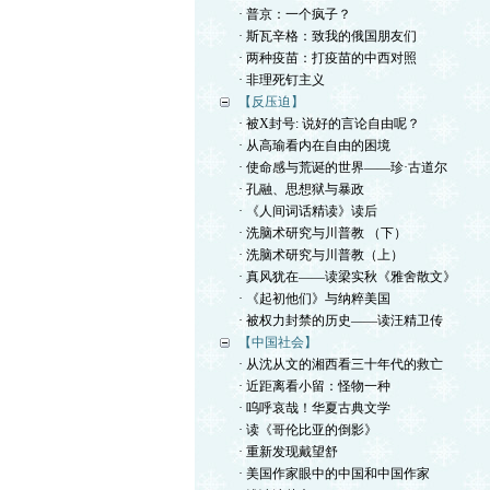
· 普京：一个疯子？
· 斯瓦辛格：致我的俄国朋友们
· 两种疫苗：打疫苗的中西对照
· 非理死钉主义
【反压迫】
· 被X封号: 说好的言论自由呢？
· 从高瑜看内在自由的困境
· 使命感与荒诞的世界——珍·古道尔
· 孔融、思想狱与暴政
· 《人间词话精读》读后
· 洗脑术研究与川普教 （下）
· 洗脑术研究与川普教（上）
· 真风犹在——读梁实秋《雅舍散文》
· 《起初他们》与纳粹美国
· 被权力封禁的历史——读汪精卫传
【中国社会】
· 从沈从文的湘西看三十年代的救亡
· 近距离看小留：怪物一种
· 呜呼哀哉！华夏古典文学
· 读《哥伦比亚的倒影》
· 重新发现戴望舒
· 美国作家眼中的中国和中国作家