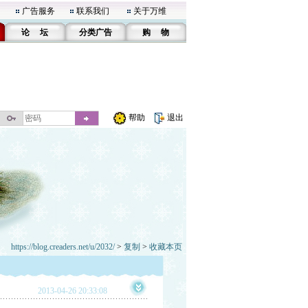
广告服务
联系我们
关于万维
论 坛
分类广告
购 物
帮助
退出
https://blog.creaders.net/u/2032/
>
复制
>
收藏本页
2013-04-26 20:33:08