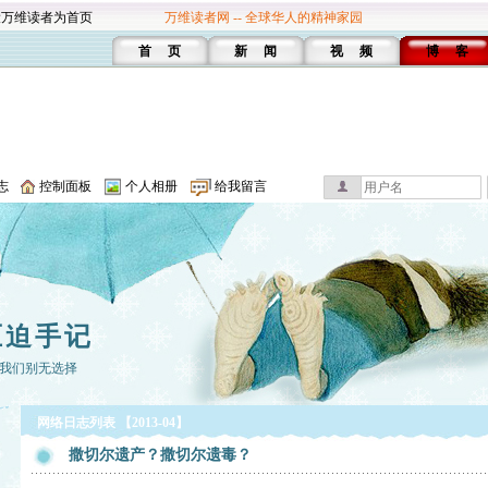
设万维读者为首页
万维读者网 -- 全球华人的精神家园
首 页
新 闻
视 频
博 客
志
控制面板
个人相册
给我留言
压迫手记
我们别无选择
网络日志列表 【2013-04】
撒切尔遗产？撒切尔遗毒？