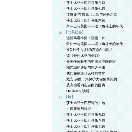
· 莎士比亚十四行诗第八首
· 莎士比亚十四行诗第七首
· 读威廉·布雷克《天真与经验之歌
· 莎士比亚十四行诗第六首
· 角斗士与美国——读《角斗士的年代
【北美社会】
· 近距离看小留：怪物一种
· 角斗士与美国——读《角斗士的年代
· 被X封号: 说好的言论自由呢？
· 读《哥伦比亚的倒影》
· 美国作家眼中的中国和中国作家
· 梅岗城的通病与恶之平庸
· 我们在制造什么样的世界
· 戴安·弗西：为保护大猩猩而死的
· 从高瑜看内在自由的困境
· On Beauty 读后
【诗】
· 莎士比亚十四行诗的主题
· 世说新语与诗经
· 莎士比亚十四行诗第九首
· 莎士比亚十四行诗第八首
· 莎士比亚十四行诗第七首