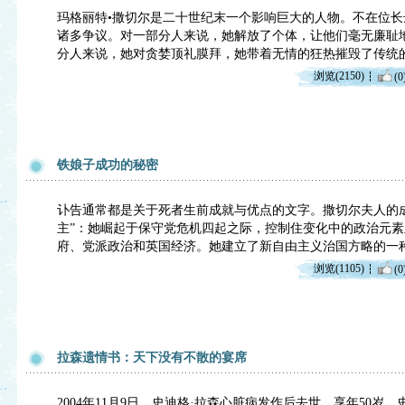
玛格丽特•撒切尔是二十世纪末一个影响巨大的人物。不在位
诸多争议。对一部分人来说，她解放了个体，让他们毫无廉耻
分人来说，她对贪婪顶礼膜拜，她带着无情的狂热摧毁了传统
浏览(2150)
(0
铁娘子成功的秘密
讣告通常都是关于死者生前成就与优点的文字。撒切尔夫人的
主”：她崛起于保守党危机四起之际，控制住变化中的政治元
府、党派政治和英国经济。她建立了新自由主义治国方略的一
浏览(1105)
(0
拉森遗情书：天下没有不散的宴席
2004年11月9日，史迪格·拉森心脏病发作后去世，享年50