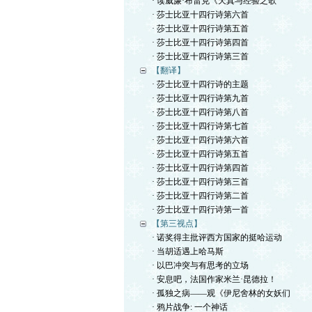
· 读威廉·布雷克《天真与经验之歌
· 莎士比亚十四行诗第六首
· 莎士比亚十四行诗第五首
· 莎士比亚十四行诗第四首
· 莎士比亚十四行诗第三首
【翻译】
· 莎士比亚十四行诗的主题
· 莎士比亚十四行诗第九首
· 莎士比亚十四行诗第八首
· 莎士比亚十四行诗第七首
· 莎士比亚十四行诗第六首
· 莎士比亚十四行诗第五首
· 莎士比亚十四行诗第四首
· 莎士比亚十四行诗第三首
· 莎士比亚十四行诗第二首
· 莎士比亚十四行诗第一首
【第三视点】
· 诺奖得主批评西方国家的挺哈运动
· 当胡适遇上哈马斯
· 以巴冲突与有思考的立场
· 安息吧，法国作家米兰·昆德拉！
· 孤独之病——观《伊尼舍林的女妖们
· 鸦片战争: 一个神话