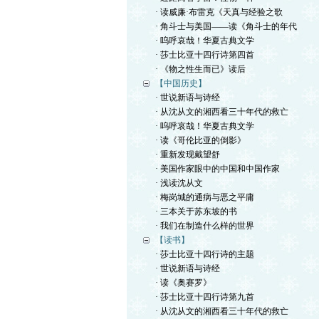
· 读威廉·布雷克《天真与经验之歌
· 角斗士与美国——读《角斗士的年代
· 呜呼哀哉！华夏古典文学
· 莎士比亚十四行诗第四首
· 《物之性生而已》读后
【中国历史】
· 世说新语与诗经
· 从沈从文的湘西看三十年代的救亡
· 呜呼哀哉！华夏古典文学
· 读《哥伦比亚的倒影》
· 重新发现戴望舒
· 美国作家眼中的中国和中国作家
· 浅读沈从文
· 梅岗城的通病与恶之平庸
· 三本关于苏东坡的书
· 我们在制造什么样的世界
【读书】
· 莎士比亚十四行诗的主题
· 世说新语与诗经
· 读《奥赛罗》
· 莎士比亚十四行诗第九首
· 从沈从文的湘西看三十年代的救亡