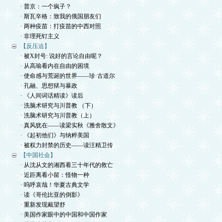
· 普京：一个疯子？
· 斯瓦辛格：致我的俄国朋友们
· 两种疫苗：打疫苗的中西对照
· 非理死钉主义
【反压迫】
· 被X封号: 说好的言论自由呢？
· 从高瑜看内在自由的困境
· 使命感与荒诞的世界——珍·古道尔
· 孔融、思想狱与暴政
· 《人间词话精读》读后
· 洗脑术研究与川普教 （下）
· 洗脑术研究与川普教（上）
· 真风犹在——读梁实秋《雅舍散文》
· 《起初他们》与纳粹美国
· 被权力封禁的历史——读汪精卫传
【中国社会】
· 从沈从文的湘西看三十年代的救亡
· 近距离看小留：怪物一种
· 呜呼哀哉！华夏古典文学
· 读《哥伦比亚的倒影》
· 重新发现戴望舒
· 美国作家眼中的中国和中国作家