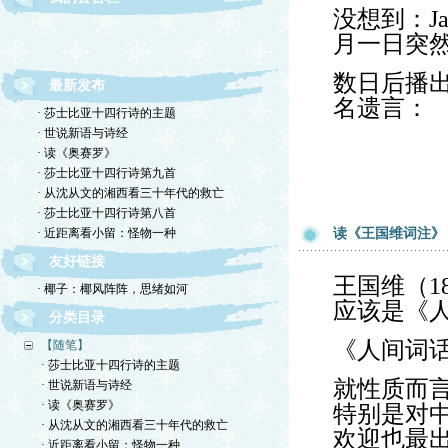
没想到：Jan
月一日突
数日后播出的Fa
最新发布
欢迎转载！请注明作者与首发网站。
名遗言：
· 莎士比亚十四行诗的主题
· 世说新语与诗经
· 读《奥赛罗》
· 莎士比亚十四行诗第九首
· 从沈从文的湘西看三十年代的救亡
· 莎士比亚十四行诗第八首
· 近距离看小留：怪物一种
读《王国维词注》
友好链接
王国维（1
· 椰子：椰风阵阵，思绪如河
应该是《
分类目录
《人间词
【随笔】
· 莎士比亚十四行诗的主题
就性质而
· 世说新语与诗经
· 读《奥赛罗》
特别是对
· 从沈从文的湘西看三十年代的救亡
欢迎也最
· 近距离看小留：怪物一种