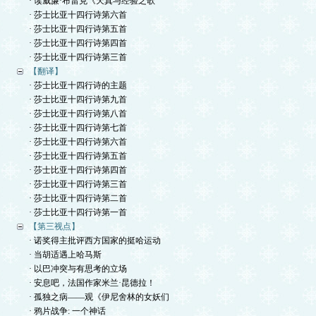
· 读威廉·布雷克《天真与经验之歌
· 莎士比亚十四行诗第六首
· 莎士比亚十四行诗第五首
· 莎士比亚十四行诗第四首
· 莎士比亚十四行诗第三首
【翻译】
· 莎士比亚十四行诗的主题
· 莎士比亚十四行诗第九首
· 莎士比亚十四行诗第八首
· 莎士比亚十四行诗第七首
· 莎士比亚十四行诗第六首
· 莎士比亚十四行诗第五首
· 莎士比亚十四行诗第四首
· 莎士比亚十四行诗第三首
· 莎士比亚十四行诗第二首
· 莎士比亚十四行诗第一首
【第三视点】
· 诺奖得主批评西方国家的挺哈运动
· 当胡适遇上哈马斯
· 以巴冲突与有思考的立场
· 安息吧，法国作家米兰·昆德拉！
· 孤独之病——观《伊尼舍林的女妖们
· 鸦片战争: 一个神话