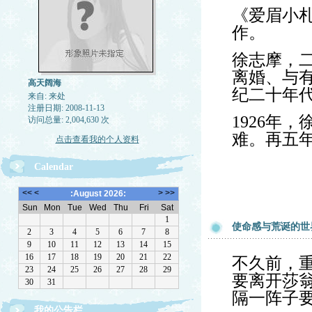
《爱眉小札
作。
徐志摩，
离婚、与
高天阔海
纪二十年
来自: 来处
注册日期: 2008-11-13
1926年
访问总量: 2,004,630 次
难。再五
点击查看我的个人资料
Calendar
使命感与荒诞的世
不久前，
要离开莎
隔一阵子
我的公告栏