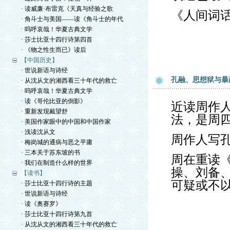
· 读威廉·布雷克《天真与经验之歌
《人间词
· 角斗士与美国——读《角斗士的年代
· 呜呼哀哉！华夏古典文学
· 莎士比亚十四行诗第四首
· 《物之性生而已》读后
【中国历史】
· 世说新语与诗经
孔融、思想狱与暴
· 从沈从文的湘西看三十年代的救亡
· 呜呼哀哉！华夏古典文学
· 读《哥伦比亚的倒影》
近读周作
· 重新发现戴望舒
法，是周
· 美国作家眼中的中国和中国作家
· 浅读沈从文
周作人写
· 梅岗城的通病与恶之平庸
· 三本关于苏东坡的书
周在重读
· 我们在制造什么样的世界
操、刘备
【读书】
可疑或不
· 莎士比亚十四行诗的主题
· 世说新语与诗经
· 读《奥赛罗》
· 莎士比亚十四行诗第九首
· 从沈从文的湘西看三十年代的救亡