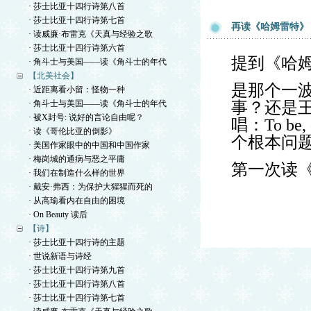
· 莎士比亚十四行诗第八首
· 莎士比亚十四行诗第七首
再读《哈姆雷特》
· 读威廉·布雷克《天真与经验之歌
· 莎士比亚十四行诗第六首
提到《哈姆
· 角斗士与美国——读《角斗士的年代
【北美社会】
是那个一
· 近距离看小留：怪物一种
· 角斗士与美国——读《角斗士的年代
事？还是
· 被X封号: 说好的言论自由呢？
唱：To be, o
· 读《哥伦比亚的倒影》
个根本问题
· 美国作家眼中的中国和中国作家
· 梅岗城的通病与恶之平庸
第一次读
· 我们在制造什么样的世界
· 戴安·弗西：为保护大猩猩而死的
· 从高瑜看内在自由的困境
· On Beauty 读后
【诗】
· 莎士比亚十四行诗的主题
· 世说新语与诗经
· 莎士比亚十四行诗第九首
· 莎士比亚十四行诗第八首
· 莎士比亚十四行诗第七首