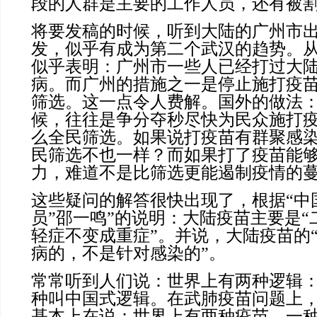
段的人群是主要的工作人员，还有被
将要发稿的时候，听到大陆的广州市
发，似乎有成为第二个武汉的趋势。
似乎表明：广州市一些人已经打过大
病。而广州的措施之一是停止施打疫
筛选。这一点令人费解。国外的做法
候，往往是争分夺秒尽快为民众施打
么全民筛选。如果说打疫苗有群聚感
民筛选不也一样？而如果打了疫苗能
力，难道不是比筛选更能遏制疫情的
这些疑问的解答很快出现了，根据“中
员”邵一鸣”的说明：大陆疫苗主要是“
轻症不变成重症”。并说，大陆疫苗的
病的，不是针对感染的”。
常常听到人们说：世界上有两种逻辑
种叫中国式逻辑。在武肺疫苗问题上
基本上在说：世界上有两种疫苗，一