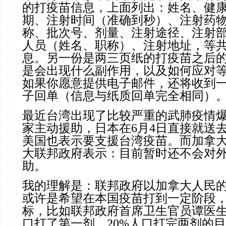
的打疫苗信息，上面列出：姓名、健
期、注射时间（准确到秒）、注射药
称、批次号、剂量、注射途径、注射
人员（姓名、职称）、注射地址，等
息。另一份是两三页纸的打疫苗之后
是会出现什么副作用，以及如何应对
如果你愿意提供电子邮件，还将收到
子回单（信息与纸质回单完全相同）
最近台湾出现了比较严重的武肺疫情
家主动援助，日本在6月4日直接就送
美国也表示要支援台湾疫苗。而加拿
大联邦政府表示：目前暂时还不会对
助。
我的理解是：联邦政府以加拿大人民
或许是希望在本国疫苗打到一定阶段
标，比如联邦政府首席卫生官员谭医生
口打了第一剂，20%人口打完两剂的