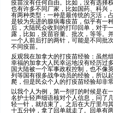
疫苗没有任何自由。比如，没有选择
也有许多不同厂家，比如国药、科兴
有两种类型：一种是最传统的灭活，
是较为先进的腺病毒疫苗，似乎有一
后，大陆民众收到的打印回单，对于
露，比如，疫苗容量、批次，等等。
一个人前后打的两针，可能是不同批
不同疫苗。
反观我在加拿大的打疫苗经验：虽然
幸福的加拿大人民幸运地没有经历过
国大陆被一个军事政权控制，也不像
列等国有很多战争动员的经验，所以
爬，但是民众个人的打疫苗经验却非
以我个人为例，第一剂打的时候是在
名护士轻声细语核对个人信息，问了
轻一针，就结束了。之后在大厅里与
十五分钟，拿了回单就走了。回单有