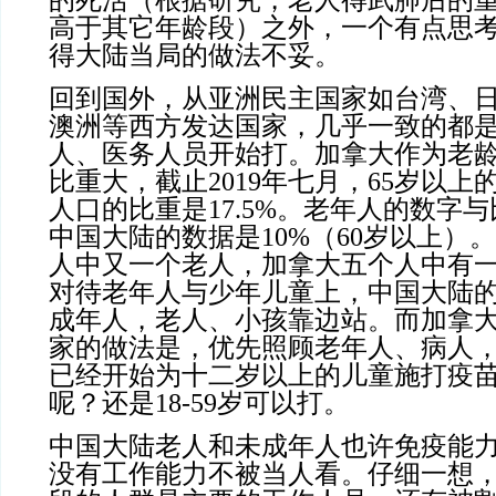
的死活（根据研究，老人得武肺后的
高于其它年龄段）之外，一个有点思
得大陆当局的做法不妥。
回到国外，从亚洲民主国家如台湾、
澳洲等西方发达国家，几乎一致的都
人、医务人员开始打。加拿大作为老
比重大，截止2019年七月，65岁以
人口的比重是17.5%。老年人的数字
中国大陆的数据是10%（60岁以上）
人中又一个老人，加拿大五个人中有
对待老年人与少年儿童上，中国大陆
成年人，老人、小孩靠边站。而加拿
家的做法是，优先照顾老年人、病人
已经开始为十二岁以上的儿童施打疫
呢？还是18-59岁可以打。
中国大陆老人和未成年人也许免疫能
没有工作能力不被当人看。仔细一想，1