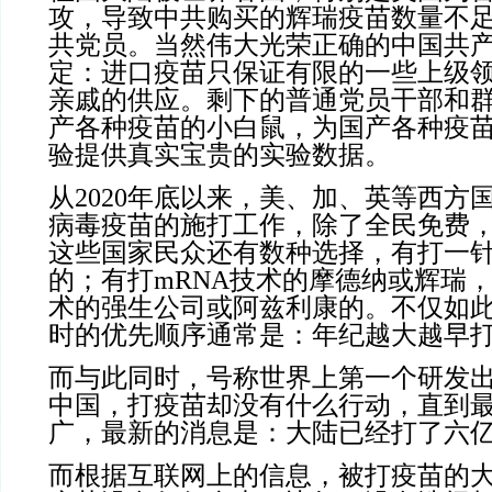
攻，导致中共购买的辉瑞疫苗数量不
共党员。当然伟大光荣正确的中国共
定：进口疫苗只保证有限的一些上级
亲戚的供应。剩下的普通党员干部和
产各种疫苗的小白鼠，为国产各种疫
验提供真实宝贵的实验数据。
从2020年底以来，美、加、英等西方
病毒疫苗的施打工作，除了全民免费
这些国家民众还有数种选择，有打一
的；有打mRNA技术的摩德纳或辉瑞
术的强生公司或阿兹利康的。不仅如
时的优先顺序通常是：年纪越大越早
而与此同时，号称世界上第一个研发
中国，打疫苗却没有什么行动，直到
广，最新的消息是：大陆已经打了六
而根据互联网上的信息，被打疫苗的