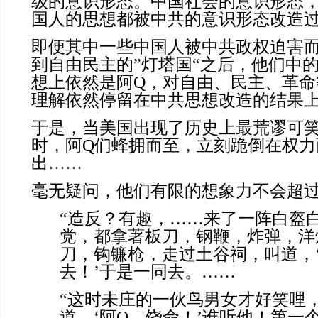
级的意识形态。中国社会的意识形态
国人的思想都被中共的意识形态改造
即便其中一些中国人被中共政权迫害
到自由民主的”灯塔国“之后，他们中
想上依然是阿Q，对自由、民主、革命
理解依然停留在中共思想改造的结果
于是，当美国出现了历史上最荒谬可
时，阿Q们蜂拥而至，立刻跪倒在权力
出……
毫无疑问，他们有限的想象力不会超过
“造反？有趣，……来了一阵白盔
党，都拿著板刀，钢鞭，炸弹，洋
刀，钩镰枪，走过土谷祠，叫道，
去！’于是一同去。……
“这时未庄的一伙鸟男女才好笑哩
道，‘阿Q，饶命！’谁听他！第一