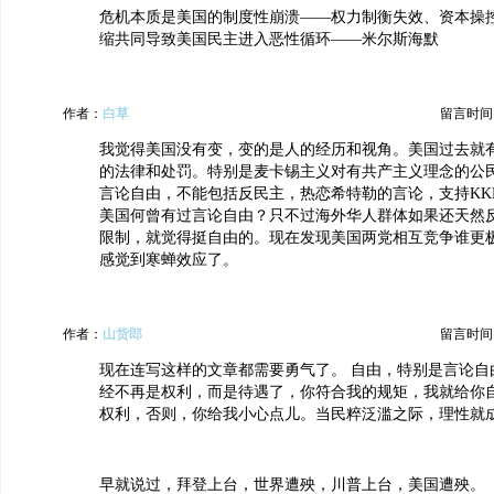
危机本质是美国的制度性崩溃——权力制衡失效、资本操
缩共同导致美国民主进入恶性循环——米尔斯海默
作者：
白草
留言时间：20
我觉得美国没有变，变的是人的经历和视角。美国过去就
的法律和处罚。特别是麦卡锡主义对有共产主义理念的公
言论自由，不能包括反民主，热恋希特勒的言论，支持KK
美国何曾有过言论自由？只不过海外华人群体如果还天然
限制，就觉得挺自由的。现在发现美国两党相互竞争谁更
感觉到寒蝉效应了。
作者：
山货郎
留言时间：20
现在连写这样的文章都需要勇气了。 自由，特别是言论自
经不再是权利，而是待遇了，你符合我的规矩，我就给你
权利，否则，你给我小心点儿。当民粹泛滥之际，理性就
早就说过，拜登上台，世界遭殃，川普上台，美国遭殃。