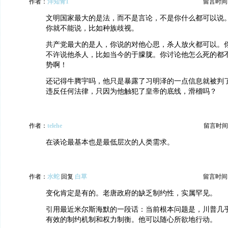
作者：
洋知青1
留言时间：20
文明国家最大的是法，而不是言论，不是你什么都可以说
你就不能说，比如种族歧视。
共产党最大的是人，你说的对他心思，杀人放火都可以。
不许说他杀人，比如当今的于朦胧。你讨论他怎么死的都
势啊！
还记得牛腾宇吗，他只是暴露了习明泽的一点信息就被判了
违反任何法律，只因为他触犯了皇帝的底线，滑稽吗？
作者：
telehe
留言时间：20
在谈论最基本也是最低层次的人类需求。
作者：
水蛇
回复
白草
留言时间：20
变化肯定是有的。老唐政府的缺乏制约性，实属罕见。
引用最近米尔斯海默的一段话：当前根本问题是，川普几
有效的制约机制和权力制衡。他可以随心所欲地行动。