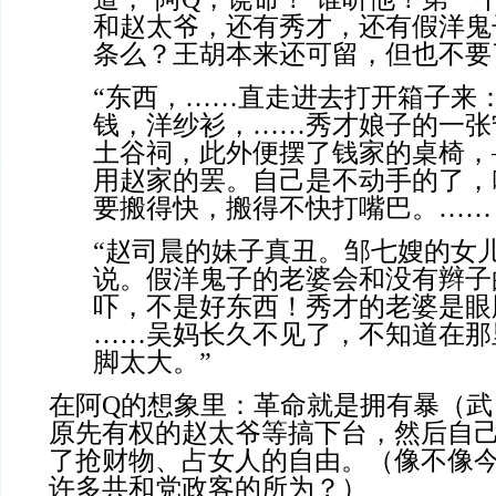
和赵太爷，还有秀才，还有假洋鬼
条么？王胡本来还可留，但也不要
“东西，……直走进去打开箱子来
钱，洋纱衫，……秀才娘子的一张
土谷祠，此外便摆了钱家的桌椅，
用赵家的罢。自己是不动手的了，
要搬得快，搬得不快打嘴巴。……
“赵司晨的妹子真丑。邹七嫂的女
说。假洋鬼子的老婆会和没有辫子
吓，不是好东西！秀才的老婆是眼
……吴妈长久不见了，不知道在那
脚太大。”
在阿Q的想象里：革命就是拥有暴（武
原先有权的赵太爷等搞下台，然后自
了抢财物、占女人的自由。（像不像
许多共和党政客的所为？）