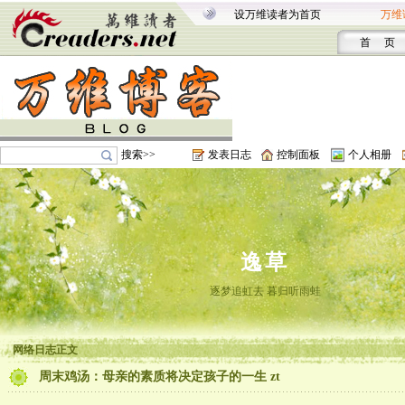
设万维读者为首页
万维
首 页
搜索>>
发表日志
控制面板
个人相册
逸草
逐梦追虹去 暮归听雨蛙
网络日志正文
周末鸡汤：母亲的素质将决定孩子的一生 zt