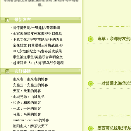
载。
最新发布
· 将停博数周/一组趣帖/普帝助川
· 金家奢华绿皮列车揭密/9.13俄乌
逸草：亲邻好友贺
· 毛党文化之害空前绝后/毛的力量
· 宝像雄文 何其眼熟?/苏梅战役:40
· 911,永恒的纪念/乌发布反攻成果
· 带鱼被送带鱼/美越联合声明全文
· 越迎拜登 人山人海/俄乌战争进程
友好链接
· 南来客：南来客的博客
一对普通老海华准
· 安雅云：安雅云的博客
· 天宝：天宝的博客
· 山城兄弟：山城兄弟
· 和谈：和谈的博客
· 一冰：一冰的博客
· 马黑：马黑的博客
· cunliren：cunliren的博客
· 渔阳山人：醉茶说天下
墨西哥总统取消访