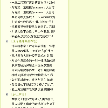
· 一骂二污三打滚是蒋霸自以为对付
· 斥蒋某、透视镜/gmuoruo：人岂可
· 斥蒋某、透视镜/gmuoruo：人岂可
· 某霸何以沦落成了一头自我标榜为
· 川党首气数已尽？“排山倒海”的川
· 笑看透视镜显摆己失智马屁功和阴
· 川党大选下台后，不少华裔反川群
· 欧挠头,美安心,辉瑞正式获准FDA|
【医疗健身养生养老】
· 过年聊家常：对老年管理的一些思
· 周末趣聊:延长生命的秘方|哈佛76
· 要求所有人接种疫苗天经地义-诺
· 对当今奥运会的一则一针见血的犀
· 从亲友经历深感全民医保多重要 |
· 周末闲聊健康养生：对长寿的颠覆
· 柳叶刀|哪种运动性价比最高？/我
· 如何面对老年、疾病与死亡-陈老
· 每天摄盐不能超6克？柳月刀说了,
· 看上海顶级养老院的设施/费用和
【乡土亲情】
· 数学史上的伟大母亲 /人类为什么
· 周末鸡汤：母亲的素质将决定孩子