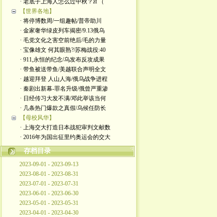
· 老底子上海人怎么过中秋？zt （
【世界各地】
· 将停博数周/一组趣帖/普帝助川
· 金家奢华绿皮列车揭密/9.13俄乌
· 毛党文化之害空前绝后/毛的力量
· 宝像雄文 何其眼熟?/苏梅战役:40
· 911,永恒的纪念/乌发布反攻成果
· 带鱼被送带鱼/美越联合声明全文
· 越迎拜登 人山人海/俄乌战争进程
· 秦剧出新幕-罪名升级/俄曾严重渗
· 日经传习大发不满/邓此举该当何
· 几条热门爆款之真假/乌候任防长
【母校风华】
· 上海交大打造日本战犯审判文献数
· 2016年为国出征里约奥运会的交大
存档目录
2023-09-01 - 2023-09-13
2023-08-01 - 2023-08-31
2023-07-01 - 2023-07-31
2023-06-01 - 2023-06-30
2023-05-01 - 2023-05-31
2023-04-01 - 2023-04-30