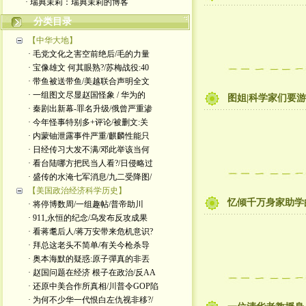
· 瑞典茉莉：瑞典茉莉的博客
分类目录
【中华大地】
· 毛党文化之害空前绝后/毛的力量
· 宝像雄文 何其眼熟?/苏梅战役:40
· 带鱼被送带鱼/美越联合声明全文
· 一组图文尽显赵国怪象 / 华为的
图姐|科学家们要
· 秦剧出新幕-罪名升级/俄曾严重渗
· 今年怪事特别多+评论/被删文:关
· 内蒙铀泄露事件严重/麒麟性能只
· 日经传习大发不满/邓此举该当何
· 看台陆哪方把民当人看?/日侵略过
· 盛传的水淹七军消息/九二受降图/
【美国政治经济科学历史】
忆倾千万身家助学
· 将停博数周/一组趣帖/普帝助川
· 911,永恒的纪念/乌发布反攻成果
· 看蒋耄后人/蒋万安带来危机意识?
· 拜总这老头不简单/有关今枪杀导
· 奥本海默的疑惑:原子彈真的非丟
· 赵国问题在经济 根子在政治/反AA
· 还原中美合作所真相/川普令GOP陷
· 为何不少华一代恨白左仇视非移?/