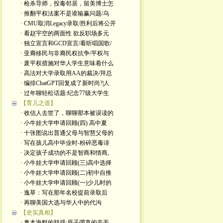
· 枪杀导师，投毒邻居，留美博士怎
· 推翻平权法案不是谁输赢问题/乌
· CMU取消Legacy录取/胜利后将公开
· 看赵宇空的两面性 欲反职场多元
· 独立宣言和GCD宣言/看听唱国歌/
· 亚裔移民与非裔民权抗争/平权与
· 废平权措施对华人学生意味着什么
· 高法对大学录取用AA的裁决/拜总
· 编排ChatGPT回复成了新时尚?|人
· 过年聊轻松话题:纪念77级大学生
【育儿之道】
· 收信人去世了，聊聊那本被误读的
· 小牛娃大学申请回顾(四) 高中夏
· 十张图说出普通父母与智慧父母的
· 写在孩儿高中毕业时-粉碎恶毒诽
· 决定孩子成功的不是智商和情商,
· 小牛娃大学申请回顾(三)高中选择
· 小牛娃大学申请回顾(二)初中自推
· 小牛娃大学申请回顾(一)少儿时的
· 逸草：写在那年名校提前录取后
· 再聊美国大选与华人中的代沟
【史实真相】
· 奥本海默的疑惑:原子彈真的非丟