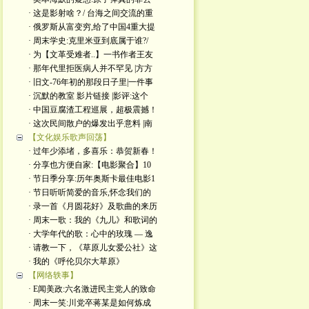
· 这是影射啥？/ 台海之间交流的重
· 俄罗斯从富变穷,给了中国4重大提
· 周末学史:克里米亚到底属于谁?/
· 为【文革受难者..】一书作者王友
· 那年代里拒医病人并不罕见 |方方
· 旧文-76年初的那段日子里|一件事
· 沉默的教室 影片链接 |影评:这个
· 中国豆腐渣工程巡展，超极震撼！
· 这次民间散户的爆发出乎意料 |南
【文化娱乐歌声回荡】
· 过年少添堵，多喜乐：恭贺新春！
· 分享也方便自家:【电影聚合】10
· 节日季分享:历年奥斯卡最佳电影1
· 节日听听简爱的音乐,怀念我们的
· 录一首《月圆花好》及歌曲的来历
· 周末一歌：我的《九儿》和歌词的
· 大学年代的歌：心中的玫瑰 — 逸
· 请教一下，《草原儿女爱公社》这
· 我的《呼伦贝尔大草原》
【网络轶事】
· E闻美政:六名激进民主党人的致命
· 周末一笑:川党卒蒋某是如何炼成