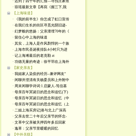
· 迟到了四十年的汇报—寻找庄家玫
· 琼瑶最新文章【再寫《握三下,我
【上海味道】
· 《我的前半生》你怎成了虹口宣传
· 在我们生长的街区寻觅光阴旧迹-
· 幻梦般的悠扬：父亲湮埋70年的《
· 留住心中上海的味道
· 其实，上海人是作风剽悍的一个族
· 上海市民圣诞夜排队4小时只为进
· 记上海滩最后的老克勒 zt
· 功德无量的奇迹：徐平羽在上海外
【家史亲友】
· 我姐家人染疫的经历--兼评网友“
· 闲聊并澄清有关杨委员和上外附中
· 周末闲聊学诗词:1.启蒙人-笃信基
· 母亲百年冥诞日的思念和追忆(下)
· 母亲百年冥诞日的思念和追忆（中
· 母亲百年冥诞日的思念和追忆（上
· 二姐上海买房记|港与北上广深高
· 父亲去世二十年后父亲节的怀念-
· 文革中父亲被关押四年多后回家
· 逸草：父亲节里暖暖的回忆
【中外关联】