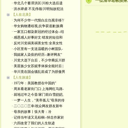
一位清华老教授身
· 华北几个蓄滞洪区/川粉大选后遗
· 洪水肆虐 不见伟领/川明知故犯法
【人在北美】
· 为何不少华一代恨白左仇视非移?/
· 华女购物遭歧视,抗争获道歉|族裔
· 一家五口都染新冠的经过体会--结
· 感恩感人好事好文:错发的短信和
· 反对川党祸美祸害女性:全美女性
· 小区里有一支送温暖的小树苗队-
· 我姐家人染疫的经历--兼评网友“
· 川党大选下台后，不少华裔反川群
· 美苗族少女苏妮李体操全能封后 |
· 华川竟在国会骚乱前成了为骄傲男
【人生旅途】
· 1972年：美国教授在中国的"
· 周末看老家街门口:上海网红马路-
· 就地过年之今昔/家门前白雪皑皑,
· 一梦一人生，“美帝孤儿”母亲的传
· 二〇二〇三幸/祝众网友群友新年
· 母亲的故事丨張大青：​冷
· 记得当年读又见棕榈--悼念作家於
· 六四改变了我们的人生轨迹