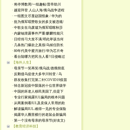
· 将停博数周/一组趣帖/普帝助川
· 越迎拜登 人山人海/俄乌战争进程
· 一组图文尽显赵国怪象 / 华为的
· 批为俄军唱赞歌女的多文被违规/
· 中歌女在乌废墟为俄军唱喀秋莎
· 内蒙铀泄露事件严重/麒麟性能只
· 日经传习大发不满/邓此举该当何
· 几条热门爆款之真假/乌候任防长
· 80年代美中蜜月旅行/华为芯片奇
· 看台陆哪方把民当人看?/日侵略过
【海外人生】
· 母亲节一笑再笑/俄乌战:德俄彻底
· 反鹅侵乌促使大多华川转变 / 乌
· 群友收集打完第二针COVID19疫苗
· 悼念新冠疫中陨落的十位世界级学
· 中国的坏老人移民美国了,但是下
· 专业行家揭露IUL骗局的根本问题
· 从两案例看IUL及卖保人常用的欺
· 解读骗局IUL-难得一见的专业保险
· 揭露华人圈里横行的老鼠会新骗局
· 第一个没有母亲的母亲节(好友文)
【教育经济科技】