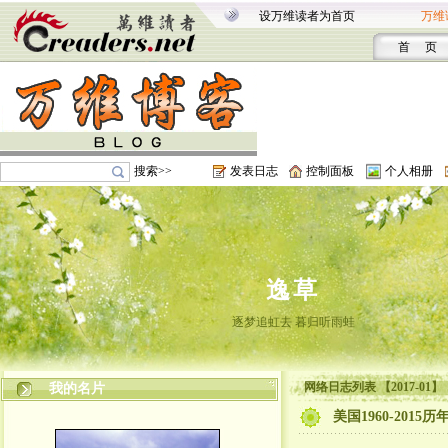
设万维读者为首页
万维
首 页
搜索>>
发表日志
控制面板
个人相册
逸草
逐梦追虹去 暮归听雨蛙
网络日志列表 【2017-01】
我的名片
美国1960-2015