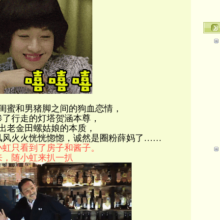
闺蜜和男猪脚之间的狗血恋情，
惨了行走的灯塔贺涵本尊，
出老金田螺姑娘的本质，
风风火火恍恍惚惚，诚然是圈粉薛妈了……
小虹只看到了房子和酱子。
来，随小虹来扒一扒