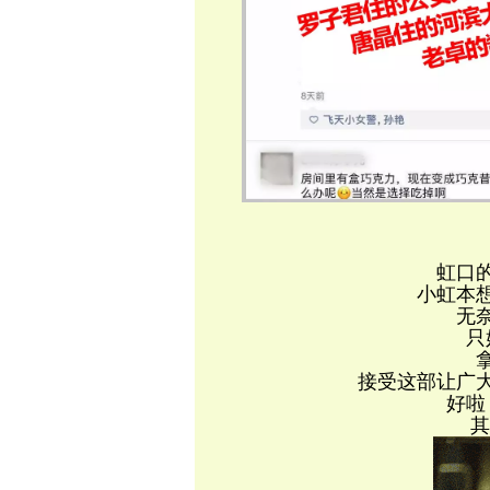
虹口
小虹本
无
只
接受这部让广
好啦
其