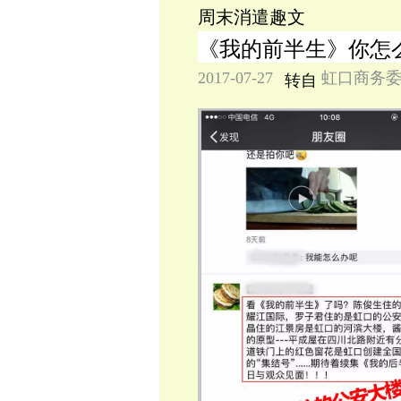
周末消遣趣文
《我的前半生》你怎
2017-07-27
虹口商务
转自