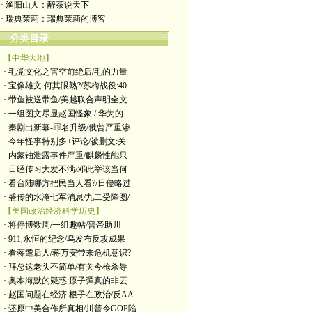
· 渔阳山人：醉茶说天下
· 瑞典茉莉：瑞典茉莉的博客
分类目录
【中华大地】
· 毛党文化之害空前绝后/毛的力量
· 宝像雄文 何其眼熟?/苏梅战役:40
· 带鱼被送带鱼/美越联合声明全文
· 一组图文尽显赵国怪象 / 华为的
· 秦剧出新幕-罪名升级/俄曾严重渗
· 今年怪事特别多+评论/被删文:关
· 内蒙铀泄露事件严重/麒麟性能只
· 日经传习大发不满/邓此举该当何
· 看台陆哪方把民当人看?/日侵略过
· 盛传的水淹七军消息/九二受降图/
【美国政治经济科学历史】
· 将停博数周/一组趣帖/普帝助川
· 911,永恒的纪念/乌发布反攻成果
· 看蒋耄后人/蒋万安带来危机意识?
· 拜总这老头不简单/有关今枪杀导
· 奥本海默的疑惑:原子彈真的非丟
· 赵国问题在经济 根子在政治/反AA
· 还原中美合作所真相/川普令GOP陷