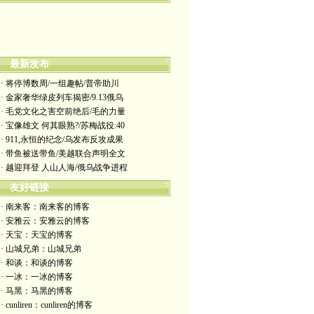
客原创文章版权属作者所有, 未经许可不得转
载。
最新发布
· 将停博数周/一组趣帖/普帝助川
· 金家奢华绿皮列车揭密/9.13俄乌
· 毛党文化之害空前绝后/毛的力量
· 宝像雄文 何其眼熟?/苏梅战役:40
· 911,永恒的纪念/乌发布反攻成果
· 带鱼被送带鱼/美越联合声明全文
· 越迎拜登 人山人海/俄乌战争进程
友好链接
· 南来客：南来客的博客
· 安雅云：安雅云的博客
· 天宝：天宝的博客
· 山城兄弟：山城兄弟
· 和谈：和谈的博客
· 一冰：一冰的博客
· 马黑：马黑的博客
· cunliren：cunliren的博客