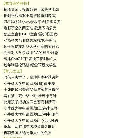
【教育经济科技】
· 枪杀导师，投毒邻居，留美博士怎
· 推翻平权法案不是谁输赢问题/乌
· CMU取消Legacy录取/胜利后将公开
· 看赵宇空的两面性 欲反职场多元
· 独立宣言和GCD宣言/看听唱国歌/
· 亚裔移民与非裔民权抗争/平权与
· 废平权措施对华人学生意味着什么
· 高法对大学录取用AA的裁决/拜总
· 编排ChatGPT回复成了新时尚?|人
· 过年聊轻松话题:纪念77级大学生
【育儿之道】
· 收信人去世了，聊聊那本被误读的
· 小牛娃大学申请回顾(四) 高中夏
· 十张图说出普通父母与智慧父母的
· 写在孩儿高中毕业时-粉碎恶毒诽
· 决定孩子成功的不是智商和情商,
· 小牛娃大学申请回顾(三)高中选择
· 小牛娃大学申请回顾(二)初中自推
· 小牛娃大学申请回顾(一)少儿时的
· 逸草：写在那年名校提前录取后
· 再聊美国大选与华人中的代沟