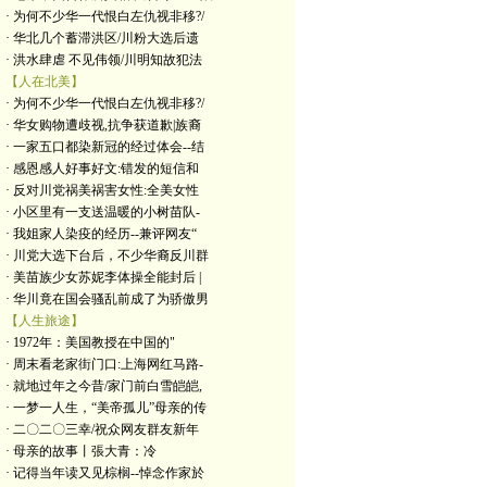
· 为何不少华一代恨白左仇视非移?/
· 华北几个蓄滞洪区/川粉大选后遗
· 洪水肆虐 不见伟领/川明知故犯法
【人在北美】
· 为何不少华一代恨白左仇视非移?/
· 华女购物遭歧视,抗争获道歉|族裔
· 一家五口都染新冠的经过体会--结
· 感恩感人好事好文:错发的短信和
· 反对川党祸美祸害女性:全美女性
· 小区里有一支送温暖的小树苗队-
· 我姐家人染疫的经历--兼评网友“
· 川党大选下台后，不少华裔反川群
· 美苗族少女苏妮李体操全能封后 |
· 华川竟在国会骚乱前成了为骄傲男
【人生旅途】
· 1972年：美国教授在中国的"
· 周末看老家街门口:上海网红马路-
· 就地过年之今昔/家门前白雪皑皑,
· 一梦一人生，“美帝孤儿”母亲的传
· 二〇二〇三幸/祝众网友群友新年
· 母亲的故事丨張大青：​冷
· 记得当年读又见棕榈--悼念作家於