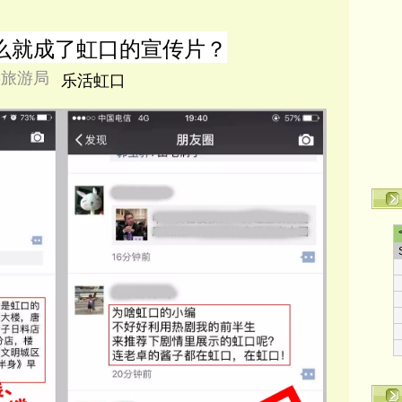
么就成了虹口的宣传片？
委旅游局
乐活虹口