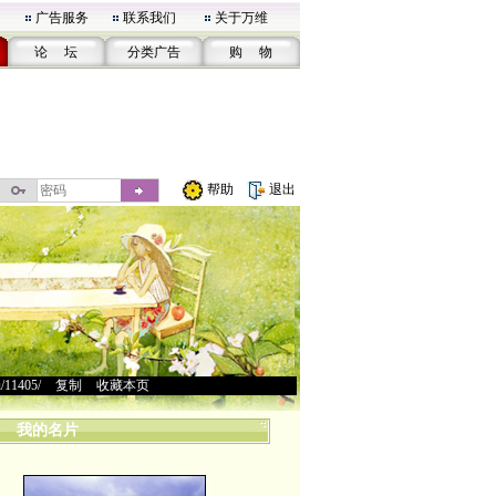
广告服务
联系我们
关于万维
论 坛
分类广告
购 物
帮助
退出
u/11405/
>
复制
>
收藏本页
我的名片