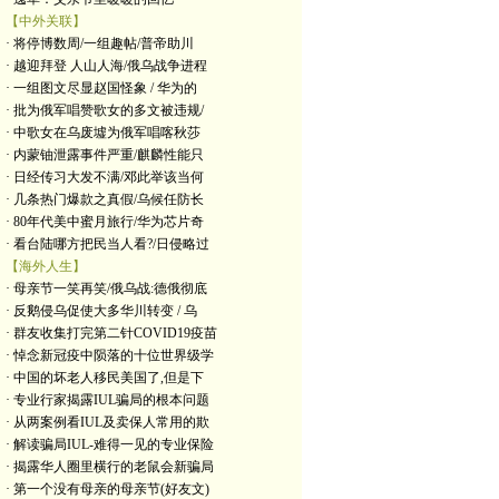
【中外关联】
· 将停博数周/一组趣帖/普帝助川
· 越迎拜登 人山人海/俄乌战争进程
· 一组图文尽显赵国怪象 / 华为的
· 批为俄军唱赞歌女的多文被违规/
· 中歌女在乌废墟为俄军唱喀秋莎
· 内蒙铀泄露事件严重/麒麟性能只
· 日经传习大发不满/邓此举该当何
· 几条热门爆款之真假/乌候任防长
· 80年代美中蜜月旅行/华为芯片奇
· 看台陆哪方把民当人看?/日侵略过
【海外人生】
· 母亲节一笑再笑/俄乌战:德俄彻底
· 反鹅侵乌促使大多华川转变 / 乌
· 群友收集打完第二针COVID19疫苗
· 悼念新冠疫中陨落的十位世界级学
· 中国的坏老人移民美国了,但是下
· 专业行家揭露IUL骗局的根本问题
· 从两案例看IUL及卖保人常用的欺
· 解读骗局IUL-难得一见的专业保险
· 揭露华人圈里横行的老鼠会新骗局
· 第一个没有母亲的母亲节(好友文)