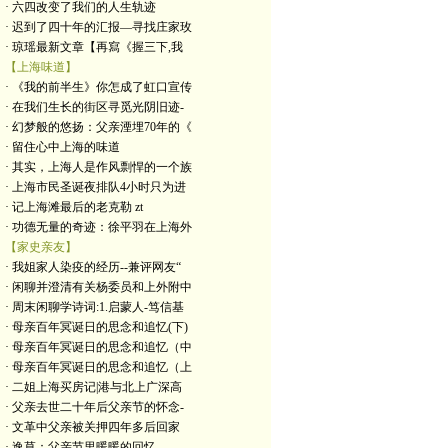
· 六四改变了我们的人生轨迹
· 迟到了四十年的汇报—寻找庄家玫
· 琼瑶最新文章【再寫《握三下,我
【上海味道】
· 《我的前半生》你怎成了虹口宣传
· 在我们生长的街区寻觅光阴旧迹-
· 幻梦般的悠扬：父亲湮埋70年的《
· 留住心中上海的味道
· 其实，上海人是作风剽悍的一个族
· 上海市民圣诞夜排队4小时只为进
· 记上海滩最后的老克勒 zt
· 功德无量的奇迹：徐平羽在上海外
【家史亲友】
· 我姐家人染疫的经历--兼评网友“
· 闲聊并澄清有关杨委员和上外附中
· 周末闲聊学诗词:1.启蒙人-笃信基
· 母亲百年冥诞日的思念和追忆(下)
· 母亲百年冥诞日的思念和追忆（中
· 母亲百年冥诞日的思念和追忆（上
· 二姐上海买房记|港与北上广深高
· 父亲去世二十年后父亲节的怀念-
· 文革中父亲被关押四年多后回家
· 逸草：父亲节里暖暖的回忆