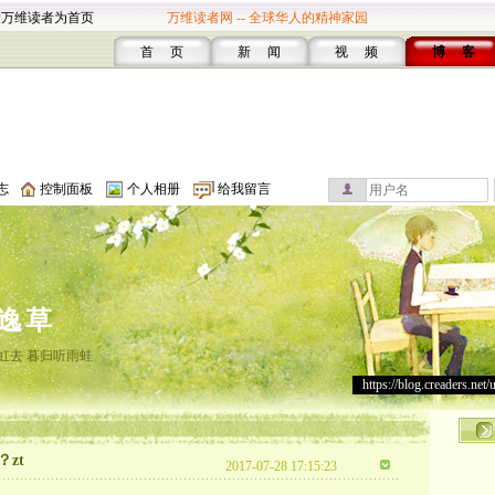
设万维读者为首页
万维读者网 -- 全球华人的精神家园
首 页
新 闻
视 频
博 客
志
控制面板
个人相册
给我留言
逸草
虹去 暮归听雨蛙
https://blog.creaders.net/
zt
2017-07-28 17:15:23