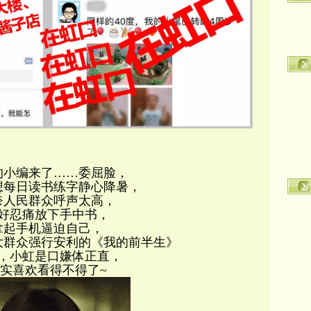
本博
的小编来了……委屈脸，
想每日读书练字静心降暑，
奈人民群众呼声太高，
好忍痛放下手中书，
拿起手机逼迫自己，
大群众强行安利的《我的前半生》
，小虹是口嫌体正直，
实喜欢看得不得了~