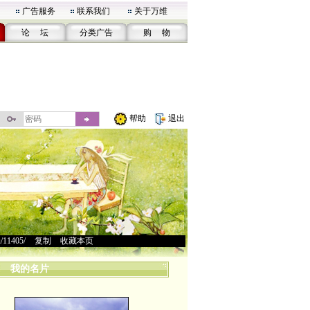
广告服务
联系我们
关于万维
论 坛
分类广告
购 物
帮助
退出
u/11405/
>
复制
>
收藏本页
我的名片