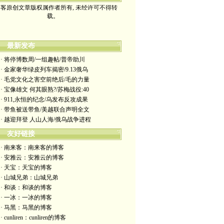
客原创文章版权属作者所有, 未经许可不得转
载。
最新发布
· 将停博数周/一组趣帖/普帝助川
· 金家奢华绿皮列车揭密/9.13俄乌
· 毛党文化之害空前绝后/毛的力量
· 宝像雄文 何其眼熟?/苏梅战役:40
· 911,永恒的纪念/乌发布反攻成果
· 带鱼被送带鱼/美越联合声明全文
· 越迎拜登 人山人海/俄乌战争进程
友好链接
· 南来客：南来客的博客
· 安雅云：安雅云的博客
· 天宝：天宝的博客
· 山城兄弟：山城兄弟
· 和谈：和谈的博客
· 一冰：一冰的博客
· 马黑：马黑的博客
· cunliren：cunliren的博客