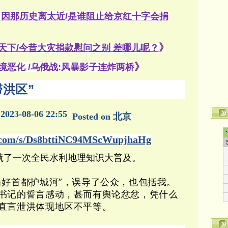
 因那历史离太近/是谁阻止给京红十字会捐
》
天下/今昔大灾捐款慰问之别 差哪儿呢？
》
境恶化 /乌俄战:风暴影子连炸两桥
洪区”
2023-08-06 22:55
Posted on 北京
q.com/s/Ds8bttiNC94MScWupjhaHg
就了一次全民水利地理知识大普及。
当好首都护城河”，误导了公众，也包括我。
书记的誓言感动，甚而有舆论忿忿，凭什么
直言泄洪体现地区不平等。