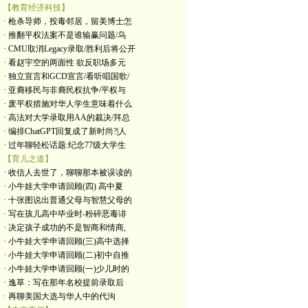
【教育经济科技】
· 枪杀导师，投毒邻居，留美博士怎
· 推翻平权法案不是谁输赢问题/乌
· CMU取消Legacy录取/胜利后将公开
· 看赵宇空的两面性 欲反职场多元
· 独立宣言和GCD宣言/看听唱国歌/
· 亚裔移民与非裔民权抗争/平权与
· 废平权措施对华人学生意味着什么
· 高法对大学录取用AA的裁决/拜总
· 编排ChatGPT回复成了新时尚?|人
· 过年聊轻松话题:纪念77级大学生
【育儿之道】
· 收信人去世了，聊聊那本被误读的
· 小牛娃大学申请回顾(四) 高中夏
· 十张图说出普通父母与智慧父母的
· 写在孩儿高中毕业时-粉碎恶毒诽
· 决定孩子成功的不是智商和情商,
· 小牛娃大学申请回顾(三)高中选择
· 小牛娃大学申请回顾(二)初中自推
· 小牛娃大学申请回顾(一)少儿时的
· 逸草：写在那年名校提前录取后
· 再聊美国大选与华人中的代沟