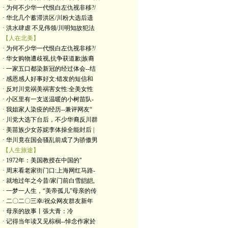
· 为何不少华一代恨白左仇视非移?/
· 华北几个蓄滞洪区/川粉大选后遗
· 洪水肆虐 不见伟领/川明知故犯法
【人在北美】
· 为何不少华一代恨白左仇视非移?/
· 华女购物遭歧视,抗争获道歉|族裔
· 一家五口都染新冠的经过体会--结
· 感恩感人好事好文:错发的短信和
· 反对川党祸美祸害女性:全美女性
· 小区里有一支送温暖的小树苗队-
· 我姐家人染疫的经历--兼评网友“
· 川党大选下台后，不少华裔反川群
· 美苗族少女苏妮李体操全能封后 |
· 华川竟在国会骚乱前成了为骄傲男
【人生旅途】
· 1972年：美国教授在中国的"
· 周末看老家街门口:上海网红马路-
· 就地过年之今昔/家门前白雪皑皑,
· 一梦一人生，“美帝孤儿”母亲的传
· 二〇二〇三幸/祝众网友群友新年
· 母亲的故事丨張大青：​冷
· 记得当年读又见棕榈--悼念作家於