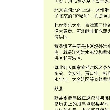
上游，河北省水系下游主要
涿州泄
北京在河北的上游，
了北京的“护城河”，而是河
此次华北大水，京津冀三地
津大黄堡、河北献县和东淀
滞洪区。
蓄滞洪区主要是指河堤外洪
史上就是江河洪水淹没和蓄
洪区和滞洪区。
华北列入国家蓄滞洪区名录
东淀、文安洼、贾口洼、献
永年洼、大名泛区等13处蓄
献县
献县蓄滞洪区在滹沱河与滏
是历史上的泄洪点献县48
北运河汇集，下游就是海河