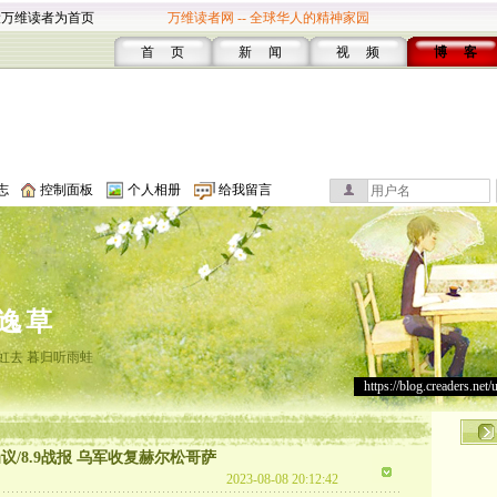
设万维读者为首页
万维读者网 -- 全球华人的精神家园
首 页
新 闻
视 频
博 客
志
控制面板
个人相册
给我留言
逸草
虹去 暮归听雨蛙
https://blog.creaders.net/
/8.9战报 乌军收复赫尔松哥萨
2023-08-08 20:12:42