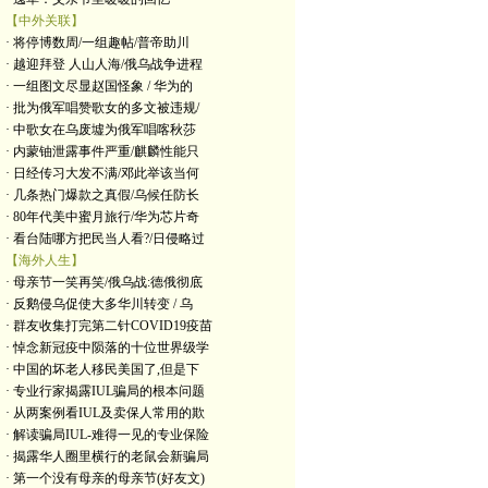
【中外关联】
· 将停博数周/一组趣帖/普帝助川
· 越迎拜登 人山人海/俄乌战争进程
· 一组图文尽显赵国怪象 / 华为的
· 批为俄军唱赞歌女的多文被违规/
· 中歌女在乌废墟为俄军唱喀秋莎
· 内蒙铀泄露事件严重/麒麟性能只
· 日经传习大发不满/邓此举该当何
· 几条热门爆款之真假/乌候任防长
· 80年代美中蜜月旅行/华为芯片奇
· 看台陆哪方把民当人看?/日侵略过
【海外人生】
· 母亲节一笑再笑/俄乌战:德俄彻底
· 反鹅侵乌促使大多华川转变 / 乌
· 群友收集打完第二针COVID19疫苗
· 悼念新冠疫中陨落的十位世界级学
· 中国的坏老人移民美国了,但是下
· 专业行家揭露IUL骗局的根本问题
· 从两案例看IUL及卖保人常用的欺
· 解读骗局IUL-难得一见的专业保险
· 揭露华人圈里横行的老鼠会新骗局
· 第一个没有母亲的母亲节(好友文)