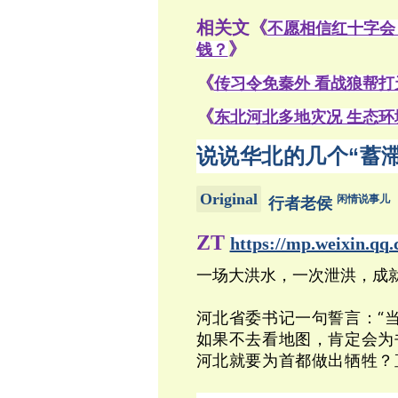
相关文《
不愿相信红十字会
》
钱？
《
传习令免秦外 看战狼帮打
《
东北河北多地灾况 生态环
说说华北的几个“蓄滞
Original
闲情说事儿
行者老侯
ZT
https://mp.weixin.q
一场大洪水，一次泄洪，成
河北省委书记一句誓言：“
如果不去看地图，肯定会为
河北就要为首都做出牺牲？