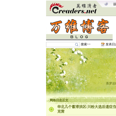
搜索>>
发表日
逐梦追
网络日志正文
华北几个蓄滞洪区/川粉大选后遗症刍议
克营