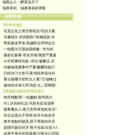
· 渔阳山人：醉茶说天下
· 瑞典茉莉：瑞典茉莉的博客
分类目录
【中华大地】
· 毛党文化之害空前绝后/毛的力量
· 宝像雄文 何其眼熟?/苏梅战役:40
· 带鱼被送带鱼/美越联合声明全文
· 一组图文尽显赵国怪象 / 华为的
· 秦剧出新幕-罪名升级/俄曾严重渗
· 今年怪事特别多+评论/被删文:关
· 内蒙铀泄露事件严重/麒麟性能只
· 日经传习大发不满/邓此举该当何
· 看台陆哪方把民当人看?/日侵略过
· 盛传的水淹七军消息/九二受降图/
【美国政治经济科学历史】
· 将停博数周/一组趣帖/普帝助川
· 911,永恒的纪念/乌发布反攻成果
· 看蒋耄后人/蒋万安带来危机意识?
· 拜总这老头不简单/有关今枪杀导
· 奥本海默的疑惑:原子彈真的非丟
· 赵国问题在经济 根子在政治/反AA
· 还原中美合作所真相/川普令GOP陷