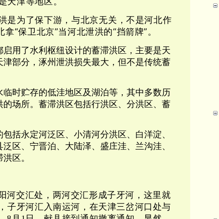
是天津等地区。
洪是为了保下游，与北京无关
，不是河北作
北拿“保卫北京”当河北泄洪的“挡箭牌”。
都启用了水利枢纽设计的蓄滞洪区，主要是天
天津部分，涿州泄洪损失最大，但不是传统蓄
水临时贮存的低洼地区及湖泊等，其中多数历
洪的场所。蓄滞洪区包括行洪区、分洪区、蓄
的包括永定河泛区、小清河分洪区、白洋淀、
县泛区、宁晋泊、大陆泽、盛庄洼、兰沟洼、
滞洪区。
阳河交汇处，两河交汇形成子牙河，这里就
村，子牙河汇入南运河，在天津三岔河口处与
。
8月1日，献县接到通知撤离通知。
显然，