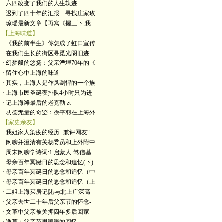
· 六四改变了我们的人生轨迹
· 迟到了四十年的汇报—寻找庄家玫
· 琼瑶最新文章【再寫《握三下,我
【上海味道】
· 《我的前半生》你怎成了虹口宣传
· 在我们生长的街区寻觅光阴旧迹-
· 幻梦般的悠扬：父亲湮埋70年的《
· 留住心中上海的味道
· 其实，上海人是作风剽悍的一个族
· 上海市民圣诞夜排队4小时只为进
· 记上海滩最后的老克勒 zt
· 功德无量的奇迹：徐平羽在上海外
【家史亲友】
· 我姐家人染疫的经历--兼评网友“
· 闲聊并澄清有关杨委员和上外附中
· 周末闲聊学诗词:1.启蒙人-笃信基
· 母亲百年冥诞日的思念和追忆(下)
· 母亲百年冥诞日的思念和追忆（中
· 母亲百年冥诞日的思念和追忆（上
· 二姐上海买房记|港与北上广深高
· 父亲去世二十年后父亲节的怀念-
· 文革中父亲被关押四年多后回家
· 逸草：父亲节里暖暖的回忆