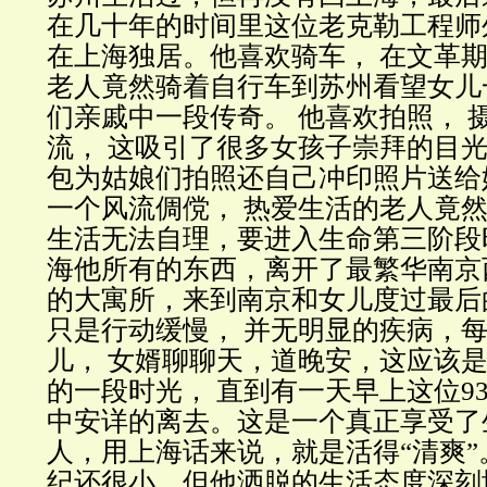
在几十年的时间里这位老克勒工程师
在上海独居。他喜欢骑车， 在文革期
老人竟然骑着自行车到苏州看望女儿
们亲戚中一段传奇。 他喜欢拍照， 
流， 这吸引了很多女孩子崇拜的目
包为姑娘们拍照还自己冲印照片送给
一个风流倜傥， 热爱生活的老人竟
生活无法自理，要进入生命第三阶段
海他所有的东西，离开了最繁华南京
的大寓所，来到南京和女儿度过最后
只是行动缓慢， 并无明显的疾病，
儿， 女婿聊聊天，道晚安，这应该
的一段时光， 直到有一天早上这位9
中安详的离去。这是一个真正享受了
人，用上海话来说，就是活得“清爽
纪还很小，但他洒脱的生活态度深刻