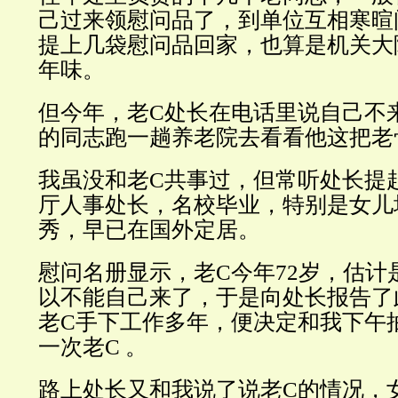
己过来领慰问品了，到单位互相寒暄
提上几袋慰问品回家，也算是机关大
年味。
但今年，老C处长在电话里说自己不
的同志跑一趟养老院去看看他这把老
我虽没和老C共事过，但常听处长提
厅人事处长，名校毕业，特别是女儿
秀，早已在国外定居。
慰问名册显示，老C今年72岁，估计
以不能自己来了，于是向处长报告了
老C手下工作多年，便决定和我下午
一次老C 。
路上处长又和我说了说老C的情况，