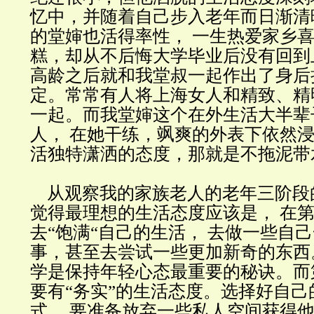
忆中，并随着自己步入老年而日渐清
的堂婶也活得率性， 一生热爱家乡
糕，却从不后悔大学毕业后没有回到
高龄之后就和我堂叔一起作出了身后
定。常常有人将上海女人和精致、精
一起。而我堂婶这个在外生活大半辈
人， 在她干练，飒爽的外表下依然
活独特潇洒的态度，那就是不拖泥带水
从观察我的家族老人的老年三阶段的
觉得最理想的生活态度应该是， 在
去“饱满“自己的生活， 去做一些自
事，甚至去尝试一些更加新奇的东西
学是保持年轻心态最重要的秘诀。而
要有“务实”的生活态度。选择好自己
式， 要准备放弃一些私人空间获得