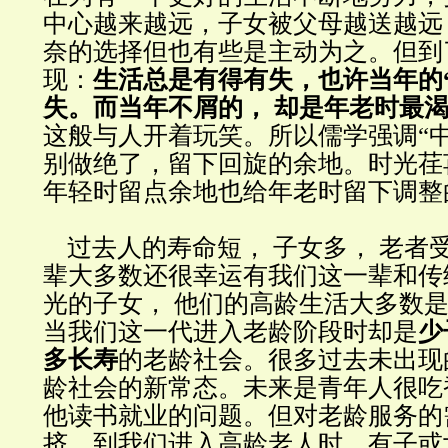
中心越来越远，子女被父母越送越远
奈的选择但也有些是主动为之。但到
现：
生活总是有得有失，也许当年的
失。而当年不屑的， 却是年老时最
这般与人开着玩笑。所以儒学强调“
别做绝了，留下回旋的余地。时光荏
年轻时留点余地也给年老时留下调整
过去人的寿命短， 子女多， 老者受
辈大多数还很幸运有我们这一辈和传
光的子女， 他们的高龄生活大多数
当我们这一代进入老龄阶段时却是
少
多长寿
的老龄社会。很多过去未出现
龄社会的新常态。未来是青年人很吃
他读书就业的问题。但对老龄服务的
挤。到我们进入高龄老人时，有子或