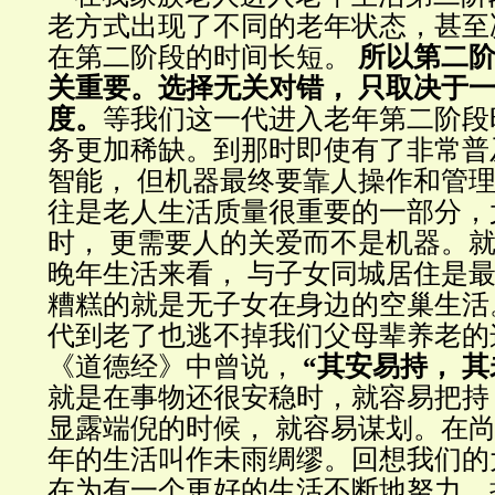
老方式出现了不同的老年状态，甚至
在第二阶段的时间长短。
所以第二阶
关重要。选择无关对错， 只取决于
度。
等我们这一代进入老年第二阶段
务更加稀缺。到那时即使有了非常普
智能， 但机器最终要靠人操作和管
往是老人生活质量很重要的一部分，
时， 更需要人的关爱而不是机器。
晚年生活来看， 与子女同城居住是最
糟糕的就是无子女在身边的空巢生活
代到老了也逃不掉我们父母辈养老的
《道德经》中曾说，
“其安易持， 其
就是在事物还很安稳时，就容易把持
显露端倪的时候， 就容易谋划。在
年的生活叫作未雨绸缪。回想我们的
在为有一个更好的生活不断地努力，