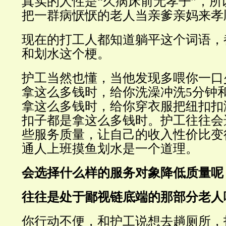
真实的人性是“久病床前无孝子”，
把一群病恹恹的老人当亲爹亲妈来孝
现在的打工人都知道躺平这个词语，
和划水这个梗。
护工当然也懂，当他发现多喂你一口
拿这么多钱时，给你洗澡冲洗5分钟
拿这么多钱时，给你穿衣服把纽扣扣
扣子都是拿这么多钱时。护工往往会
些服务质量，让自己的收入性价比变
通人上班摸鱼划水是一个道理。
会选择什么样的服务对象降低质量呢
往往是处于鄙视链底端的那部分老人
你行动不便，和护工说想去趟厕所，