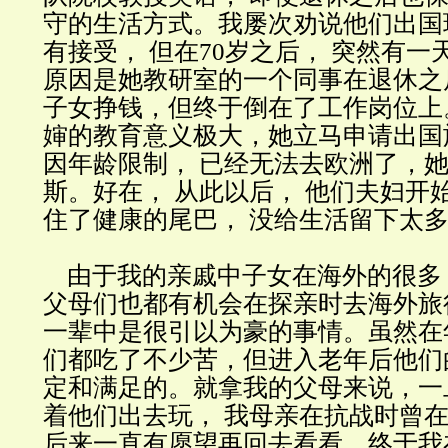
守的生活方式。我屡次劝说他们出国
有接受， 但在70岁之后， 突然有
原因是她教研室的一个同事在退休之
子女挣钱，但终于倒在了工作岗位上
婶的教育意义极大，她立马申请出国
因年龄限制， 已经无法去欧洲了，
斯。好在， 从此以后， 他们夫妇开
住了健康的尾巴， 没给生活留下太
由于我的亲戚中子女在海外的很多，
父母们也都有机会在探亲时去海外旅
一辈中是很引以为豪的事情。虽然在
们都吃了不少苦，但进入老年后他们
定和满足的。就拿我的父母来说，一
着他们出去玩， 我母亲在抗战时曾
后来一直有愿望再回去看看。终于我在