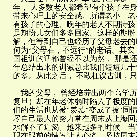
年， 大多数老人都希望有个孩子在身
带来心理上的安全感。所谓老小，老
有孩子的心理。晚年的老人不期待孩
是期盼儿女们多多回家。这样的期盼
解，但等到自己也经历了父母老去的
何为“父母在，不远行”的老话。其
国祖训的话都曾经不以为然， 那是
年总结出来的训诫总比我们短短几十
的多。从此之后， 不敢枉议古训，
我的父母， 曾经培养出两个高学历
复旦）却在年老体弱时陷入了极度的
们的生活也从被“羡慕”变成了被“同
尽自己最大的努力常在周末从上海回
水解不了近渴。越来越多的时候，当
现在眼前的情景让人心痛，坚持周末