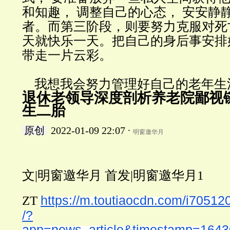
和知趣， 调整自己的心态， 安安静
者。而第三阶段，则要努力克服对死
天就快乐一天。把自己的身后事安排好
带走一片云彩。
我想我会努力管理好自己的老年生
退休老领导深度剖析养老院鄙视
生二胎
原创
2022-01-09 22:07
·
明窗邀华月
文|明窗邀华月 首发|明窗邀华月1
https://m.toutiaocdn.com/i705
ZT
/?
app=news_article&timestamp=164