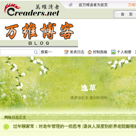
设万维读者为首页
万维
首 页
搜索>>
发表日志
控制面板
个人相册
逸草
逐梦追虹去 暮归听雨蛙
网络日志正文
过年聊家常：对老年管理的一些思考 |退休人深度剖析养老院鄙视