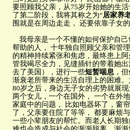
要照顾我父亲，从75岁开始她的生
了第二阶段，我将其称之为“
居家养
围就是在周边走走， 还要依靠子女
我母亲是一个不懂的如何保护自己
帮助的人， 十年独自照顾父亲和管
的精神持续紧张和焦虑，最终患上阿
管我竭尽全力，见缝插针的带着她出
去了美国），进行一些
短暂喘息
，但
渐衰老所带来的生活自理上的困难。
80岁之后，身边无子女的劣势就展
两个女儿，一个在国外， 一个在外
家庭中的问题， 比如电器坏了，窗
了，父亲要住院了等等， 都要麻烦
一些小辈朋友的帮忙。而老人长期独
难也会造成与社会的渐渐脱离，渐渐