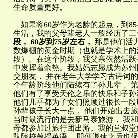
生命质量更好。
如果将60岁作为老龄的起点，到85-
生活，我的父母辈老人一般经历了三
段， 60岁到75岁左右，
那是他们活力
数爆棚的黄金时期（也就是学术上的
段）。在这个阶段，我父亲依然活跃
中发挥着余热。我姑妈志愿成为苏州
交朋友， 并在老年大学学习古诗词
个年龄阶段他们陆续有了孙儿辈， 
他们有了享受天伦之乐的快乐和子孙
他们几乎都为子女们照顾过很长一段
孙辈孩子长大一点， 他们开始出去旅
当时最流行的是去新马泰旅游， 我
母都参加过旅行团出游。我的堂叔堂
队院校教授英语， 即便退休之后也