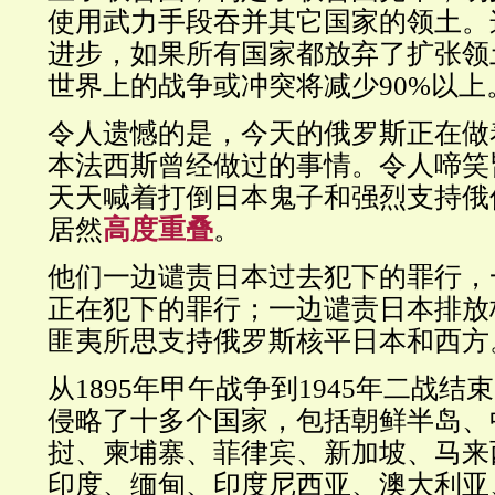
使用武力手段吞并其它国家的领土。
进步，如果所有国家都放弃了扩张领
世界上的战争或冲突将减少90%以上
令人遗憾的是，今天的俄罗斯正在做
本法西斯曾经做过的事情。令人啼笑
天天喊着打倒日本鬼子和强烈支持俄
居然
高度重叠
。
他们一边谴责日本过去犯下的罪行，
正在犯下的罪行；一边谴责日本排放
匪夷所思支持俄罗斯核平日本和西方
从1895年甲午战争到1945年二战
侵略了十多个国家，包括朝鲜半岛、
挝、柬埔寨、菲律宾、新加坡、马来
印度、缅甸、印度尼西亚、澳大利亚