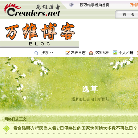
设万维读者为首页
万维
首 页
搜索>>
发表日志
控制面板
个人相册
逸草
逐梦追虹去 暮归听雨蛙
网络日志正文
看台陆哪方把民当人看?/日侵略过的国家为何绝大多数不再仇日？