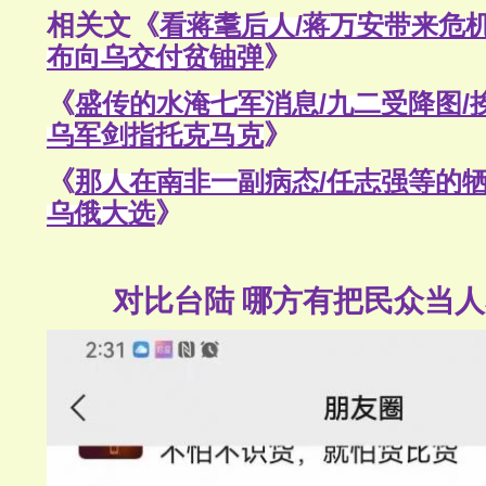
相关文《
看蒋耄后人/蒋万安带来危机
布向乌交付贫铀弹
》
《
盛传的水淹七军消息/九二受降图/
乌军剑指托克马克
》
《
那人在南非一副病态/任志强等的牺
乌俄大选
》
对比台陆 哪方有把民众当人