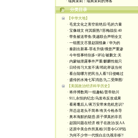
· 瑞典茉莉：瑞典茉莉的博客
分类目录
【中华大地】
· 毛党文化之害空前绝后/毛的力量
· 宝像雄文 何其眼熟?/苏梅战役:40
· 带鱼被送带鱼/美越联合声明全文
· 一组图文尽显赵国怪象 / 华为的
· 秦剧出新幕-罪名升级/俄曾严重渗
· 今年怪事特别多+评论/被删文:关
· 内蒙铀泄露事件严重/麒麟性能只
· 日经传习大发不满/邓此举该当何
· 看台陆哪方把民当人看?/日侵略过
· 盛传的水淹七军消息/九二受降图/
【美国政治经济科学历史】
· 将停博数周/一组趣帖/普帝助川
· 911,永恒的纪念/乌发布反攻成果
· 看蒋耄后人/蒋万安带来危机意识?
· 拜总这老头不简单/有关今枪杀导
· 奥本海默的疑惑:原子彈真的非丟
· 赵国问题在经济 根子在政治/反AA
· 还原中美合作所真相/川普令GOP陷
· 为何不少华一代恨白左仇视非移?/