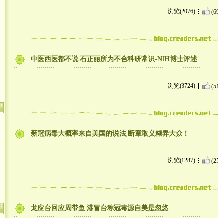
浏览(2076)
(6
中医西医都不说|石正丽所为不合科研常识-NIH博士评述
浏览(3724)
(5
新冠病毒大概率来自美国的说法,断章取义糊弄大众！
浏览(1287)
(2
龙应台回应周带鱼|港冒台称冠毒源自美是忽悠