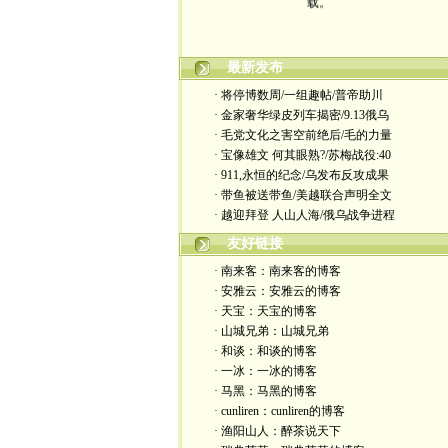
最新发布
· 将停博数周/一组趣帖/普帝助川
· 金家奢华绿皮列车揭密/9.13俄乌
· 毛党文化之害空前绝后/毛的力量
· 宝像雄文 何其眼熟?/苏梅战役:40
· 911,永恒的纪念/乌发布反攻成果
· 带鱼被送带鱼/美越联合声明全文
· 越迎拜登 人山人海/俄乌战争进程
友好链接
· 南来客：南来客的博客
· 安雅云：安雅云的博客
· 天宝：天宝的博客
· 山城兄弟：山城兄弟
· 和谈：和谈的博客
· 一冰：一冰的博客
· 马黑：马黑的博客
· cunliren：cunliren的博客
· 渔阳山人：醉茶说天下