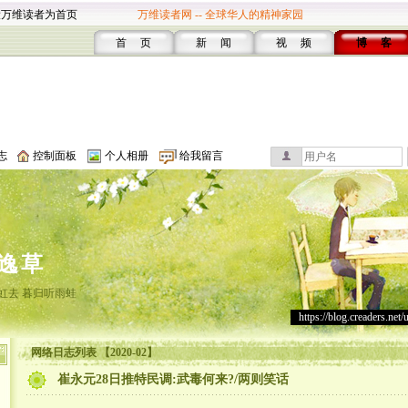
设万维读者为首页
万维读者网 -- 全球华人的精神家园
首 页
新 闻
视 频
博 客
志
控制面板
个人相册
给我留言
逸草
虹去 暮归听雨蛙
https://blog.creaders.net/
网络日志列表 【2020-02】
崔永元28日推特民调:武毒何来?/两则笑话