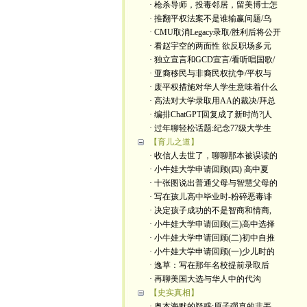
· 枪杀导师，投毒邻居，留美博士怎
· 推翻平权法案不是谁输赢问题/乌
· CMU取消Legacy录取/胜利后将公开
· 看赵宇空的两面性 欲反职场多元
· 独立宣言和GCD宣言/看听唱国歌/
· 亚裔移民与非裔民权抗争/平权与
· 废平权措施对华人学生意味着什么
· 高法对大学录取用AA的裁决/拜总
· 编排ChatGPT回复成了新时尚?|人
· 过年聊轻松话题:纪念77级大学生
【育儿之道】
· 收信人去世了，聊聊那本被误读的
· 小牛娃大学申请回顾(四) 高中夏
· 十张图说出普通父母与智慧父母的
· 写在孩儿高中毕业时-粉碎恶毒诽
· 决定孩子成功的不是智商和情商,
· 小牛娃大学申请回顾(三)高中选择
· 小牛娃大学申请回顾(二)初中自推
· 小牛娃大学申请回顾(一)少儿时的
· 逸草：写在那年名校提前录取后
· 再聊美国大选与华人中的代沟
【史实真相】
· 奥本海默的疑惑:原子彈真的非丟