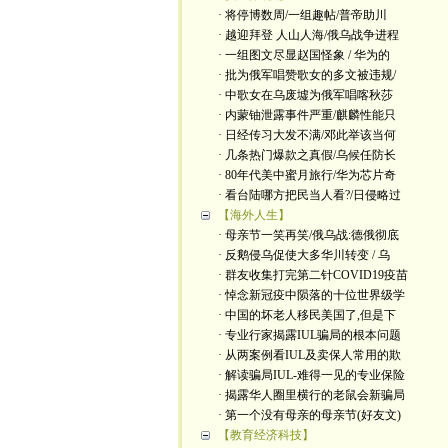
· 将停博数周/一组趣帖/普帝助川
· 越迎拜登 人山人海/俄乌战争进程
· 一组图文尽显赵国怪象 / 华为的
· 批为俄军唱赞歌女的多文被违规/
· 中歌女在乌废墟为俄军唱喀秋莎
· 内蒙铀泄露事件严重/麒麟性能只
· 日经传习大发不满/邓此举该当何
· 几条热门爆款之真假/乌候任防长
· 80年代美中蜜月旅行/华为芯片奇
· 看台陆哪方把民当人看?/日侵略过
【海外人生】
· 母亲节一笑再笑/俄乌战:德俄彻底
· 反鹅侵乌促使大多华川转变 / 乌
· 群友收集打完第二针COVID19疫苗
· 悼念新冠疫中陨落的十位世界级学
· 中国的坏老人移民美国了,但是下
· 专业行家揭露IUL骗局的根本问题
· 从两案例看IUL及卖保人常用的欺
· 解读骗局IUL-难得一见的专业保险
· 揭露华人圈里横行的老鼠会新骗局
· 第一个没有母亲的母亲节(好友文)
【教育经济科技】