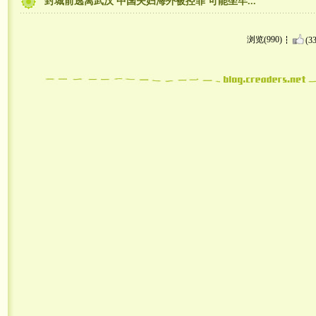
封城前逃离武汉 中国夫妇海外被控罪 可能坐牢...
浏览(990)
(33