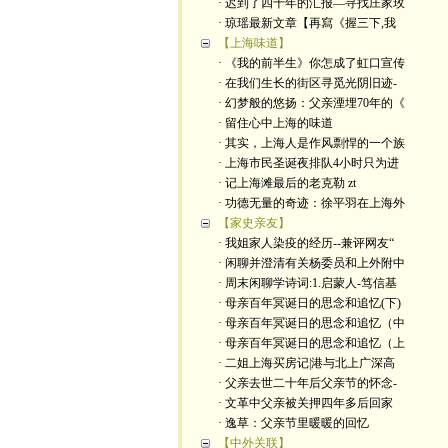
· 迟到了四十年的汇报—寻找庄家玫
· 琼瑶最新文章【再寫《握三下,我
【上海味道】
· 《我的前半生》你怎成了虹口宣传
· 在我们生长的街区寻觅光阴旧迹-
· 幻梦般的悠扬：父亲湮埋70年的《
· 留住心中上海的味道
· 其实，上海人是作风剽悍的一个族
· 上海市民圣诞夜排队4小时只为进
· 记上海滩最后的老克勒 zt
· 功德无量的奇迹：徐平羽在上海外
【家史亲友】
· 我姐家人染疫的经历--兼评网友“
· 闲聊并澄清有关杨委员和上外附中
· 周末闲聊学诗词:1.启蒙人-笃信基
· 母亲百年冥诞日的思念和追忆(下)
· 母亲百年冥诞日的思念和追忆（中
· 母亲百年冥诞日的思念和追忆（上
· 二姐上海买房记|港与北上广深高
· 父亲去世二十年后父亲节的怀念-
· 文革中父亲被关押四年多后回家
· 逸草：父亲节里暖暖的回忆
【中外关联】