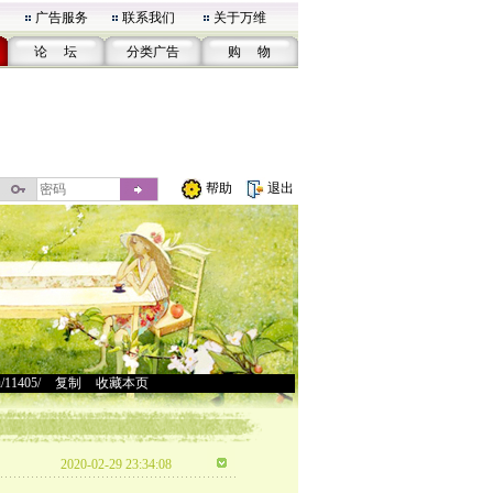
广告服务
联系我们
关于万维
论 坛
分类广告
购 物
帮助
退出
u/11405/
>
复制
>
收藏本页
2020-02-29 23:34:08