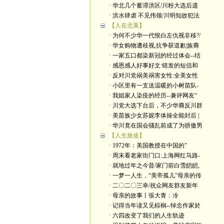
· 华北几个蓄滞洪区/川粉大选后遗
· 洪水肆虐 不见伟领/川明知故犯法
【人在北美】
· 为何不少华一代恨白左仇视非移?/
· 华女购物遭歧视,抗争获道歉|族裔
· 一家五口都染新冠的经过体会--结
· 感恩感人好事好文:错发的短信和
· 反对川党祸美祸害女性:全美女性
· 小区里有一支送温暖的小树苗队-
· 我姐家人染疫的经历--兼评网友“
· 川党大选下台后，不少华裔反川群
· 美苗族少女苏妮李体操全能封后 |
· 华川竟在国会骚乱前成了为骄傲男
【人生旅途】
· 1972年：美国教授在中国的"
· 周末看老家街门口:上海网红马路-
· 就地过年之今昔/家门前白雪皑皑,
· 一梦一人生，“美帝孤儿”母亲的传
· 二〇二〇三幸/祝众网友群友新年
· 母亲的故事丨張大青：​冷
· 记得当年读又见棕榈--悼念作家於
· 六四改变了我们的人生轨迹