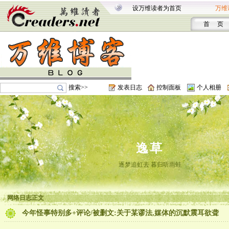
设万维读者为首页
万维
首 页
搜索>>
发表日志
控制面板
个人相册
逸草
逐梦追虹去 暮归听雨蛙
网络日志正文
今年怪事特别多+评论/被删文:关于某谬法,媒体的沉默震耳欲聋