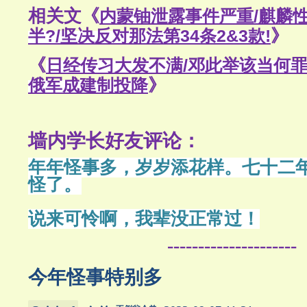
相关文《
内蒙铀泄露事件严重/麒麟
半?/坚决反对那法第34条2&3款!
》
《
日经传习大发不满/邓此举该当何罪?
俄军成建制投降
》
墙内学长好友评论：
年年怪事多，岁岁添花样。
七十二
怪了。
说来可怜啊，我辈没正常过！
---------------------
今年怪事特别多