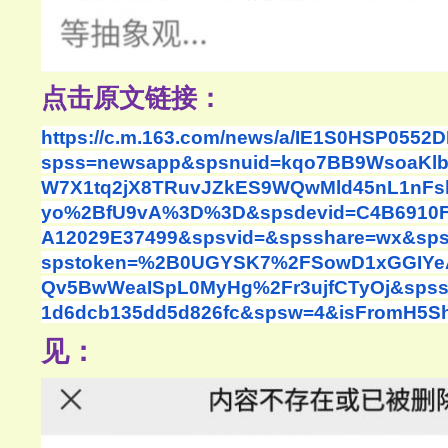
点击原文链接：
https://c.m.163.com/news/a/IE1S0HSP0552
spss=newsapp&spsnuid=kqo7BB9WsoaKlb
W7X1tq2jX8TRuvJZkES9WQwMld45nL1nFs
yo%2BfU9vA%3D%3D&spsdevid=C4B6910F-
A12029E37499&spsvid=&spsshare=wx&sps
spstoken=%2B0UGYSK7%2FSowD1xGGIYeA
Qv5BwWeaISpL0MyHg%2Fr3ujfCTyOj&spss
1d6dcb135dd5d826fc&spsw=4&isFromH5Sha
见：