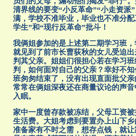
员们的父母，煽动他们揭发“罪行”
清界线的要变“小反革命”“小走资派
满，学校不准毕业，毕业也不准分配
学生”和“现行反革命”批斗！
我俩姐参加的是上述第二期学习班，
就见到了前市长曹荻秋的女儿受迫出
判其父亲。姐姐们很担心若在学习班
判，如何面对自己的父亲？幸好不知
班匆匆结束了，没有出现直面批父亲
常常在俩姐深夜还在商量议论的声音
入眠。
家中一度曾存款被冻结，父母工资被
生活费。大姐考虑到要置办上山下乡
准备家有不时之需，想存点钱，就让