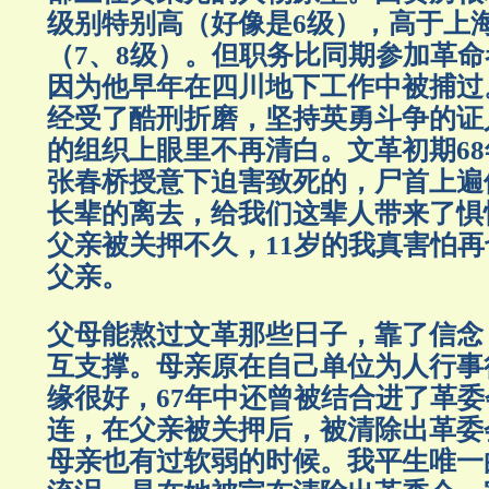
级别特别高（好像是6级），高于上
（7、8级）。但职务比同期参加革
因为他早年在四川地下工作中被捕过
经受了酷刑折磨，坚持英勇斗争的证
的组织上眼里不再清白。文革初期68
张春桥授意下迫害致死的，尸首上遍
长辈的离去，给我们这辈人带来了惧
父亲被关押不久，11岁的我真害怕
父亲。
父母能熬过文革那些日子，靠了信念
互支撑。母亲原在自己单位为人行事
缘很好，67年中还曾被结合进了革
连，在父亲被关押后，被清除出革委
母亲也有过软弱的时候。我平生唯一