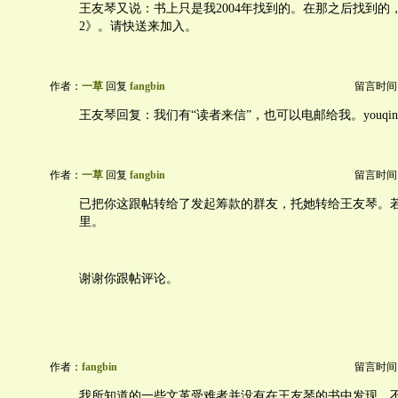
王友琴又说：书上只是我2004年找到的。在那之后找到的
2》。请快送来加入。
作者：
一草
回复
fangbin
留言时间：20
王友琴回复：我们有“读者来信”，也可以电邮给我。youqinyouqi
作者：
一草
回复
fangbin
留言时间：20
已把你这跟帖转给了发起筹款的群友，托她转给王友琴。
里。
谢谢你跟帖评论。
作者：
fangbin
留言时间：20
我所知道的一些文革受难者并没有在王友琴的书中发现，