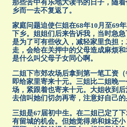
那些苦中有乐地大读书的日子，随着
乡而一去不复返了。
家庭问题迫使仨姐在68年10月至69
下乡。姐姐们后来告诉我，当时急急
是为了可有些收入，减轻家里负担；
走，会给在关押中的父母造成麻烦和
是什么叫父母子女同心啊。
二姐下市郊农场后拿到第一笔工资（
即给家里寄来十元。三姐比二姐晚一
场，紧跟着也寄来十元。大姐收到后
去信叫她们切勿再寄，注意好自己的
三姐是67届初中生。在二姐已定了
有留城的机会。但她觉得弟和妹还小