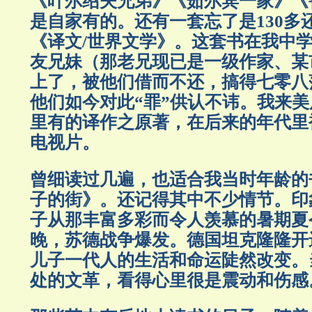
《叶尔绍夫兄弟》《茹尔宾一家》《
是自家有的。还有一套忘了是130多还
《译文/世界文学》。这套书在我中
友兄妹（那老兄现已是一级作家、某
上了，被他们借而不还，搞得七零八
他们如今对此“罪”供认不讳。我来
里有的译作之原著，在后来的年代里
电视片。
曾细读过几遍，也适合我当时年龄的
子的街》。还记得其中不少情节。印
子从那丰富多彩而令人羡慕的暑期夏
晚，苏德战争爆发。德国坦克隆隆开
儿子一代人的生活和命运陡然改变。
处的文革，看得心里很是震动和伤感