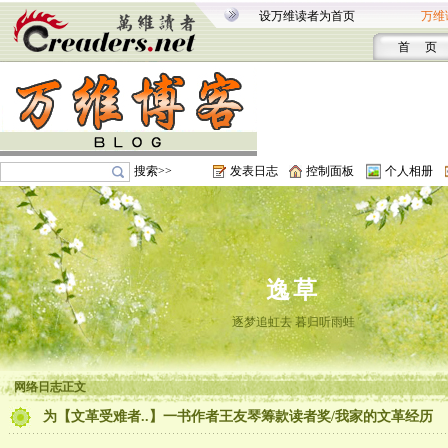
设万维读者为首页
万维
首 页
搜索>>
发表日志
控制面板
个人相册
逸草
逐梦追虹去 暮归听雨蛙
网络日志正文
为【文革受难者..】一书作者王友琴筹款读者奖/我家的文革经历