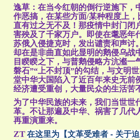
逸草：在当今红朝的
倒行逆施
下，
作恶搞，
在某些方面/某种程度上，
直有过之无不及！那疫情中封门闭
害殃及了千家万户。即使在耄恶年
苏俄入侵捷克时，发出谴责和声讨
却在
是非曲直如此显明的
鹅侵乌战
目睽睽之下，与普鹅侵略方沆瀣一
磐石”“上不封顶”的勾结，与文明
堂中华大国陷入了近百年来史无前
经济遭受重创，大量民众的生活苦
为了中华民族的未来，我们当世世
革。不让那遍及中华、祸害了几代
再重演重来。
ZT
在这里为【文革受难者 - 关于