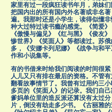
家里有过一段疯狂读书年月，弟妹们
把国内出的所有国内外名著或非名著
遍。我那时还是小学生，读得似懂非
种大过特过读书瘾的感觉。《简爱》
《傲慢与偏见》《红与黑》《俊友》
惨世界》《笑面人》等都读过。苏俄
多，《安娜卡列尼娜》《战争与和平
作和小说集等。
有的书借来时给我们阅读的时间很紧
人儿又只有排在最后的资格。不管有
翻看故事情节了。我曾有过用约三小时
多页的《笑面人》的记录。我们自己
爹妈单位里的造反派还算没有太过分
片，倒没有劫走多少书。《古丽雅的