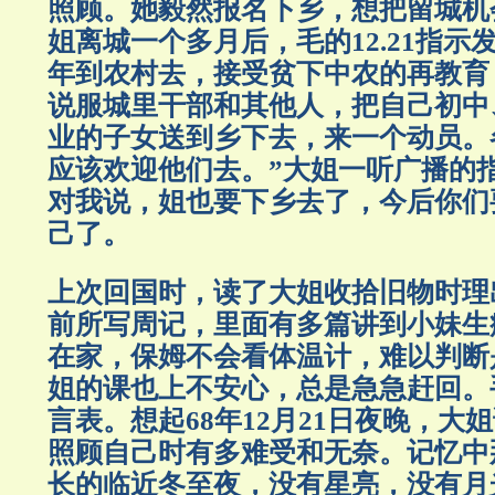
照顾。她毅然报名下乡，想把留城机
姐离城一个多月后，毛的12.21指示
年到农村去，接受贫下中农的再教育
说服城里干部和其他人，把自己初中
业的子女送到乡下去，来一个动员。
应该欢迎他们去。”大姐一听广播的
对我说，姐也要下乡去了，今后你们
己了。
上次回国时，读了大姐收拾旧物时理
前所写周记，里面有多篇讲到小妹生
在家，保姆不会看体温计，难以判断
姐的课也上不安心，总是急急赶回。
言表。想起68年12月21日夜晚，大
照顾自己时有多难受和无奈。记忆中
长的临近冬至夜，没有星亮，没有月