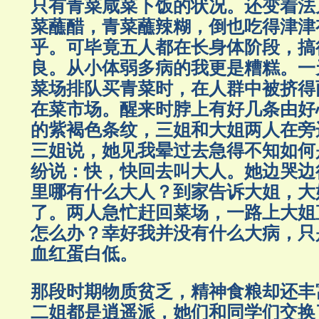
只有青菜咸菜下饭的状况。还变着法
菜蘸醋，青菜蘸辣糊，倒也吃得津津
乎。可毕竟五人都在长身体阶段，搞
良。从小体弱多病的我更是糟糕。一
菜场排队买青菜时，在人群中被挤得
在菜市场。醒来时脖上有好几条由好
的紫褐色条纹，三姐和大姐两人在旁
三姐说，她见我晕过去急得不知如何
纷说：快，快回去叫大人。她边哭边
里哪有什么大人？到家告诉大姐，大
了。两人急忙赶回菜场，一路上大姐
怎么办？幸好我并没有什么大病，只
血红蛋白低。
那段时期物质贫乏，精神食粮却还丰
二姐都是逍遥派，她们和同学们交换