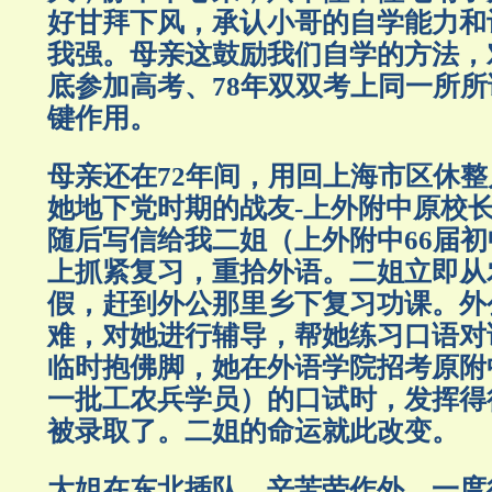
好甘拜下风，承认小哥的自学能力和
我强。母亲这鼓励我们自学的方法，
底参加高考、78年双双考上同一所
键作用。
母亲还在72年间，用回上海市区休
她地下党时期的战友-上外附中原校
随后写信给我二姐（上外附中66届
上抓紧复习，重拾外语。二姐立即从
假，赶到外公那里乡下复习功课。外
难，对她进行辅导，帮她练习口语对
临时抱佛脚，她在外语学院招考原附
一批工农兵学员）的口试时，发挥得
被录取了。二姐的命运就此改变。
大姐在东北插队。辛苦劳作外，一度