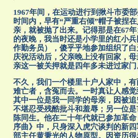
1967年间，在运动进行到揪斗市委
时间内，早有“严重右倾”帽子被捏
亲，就被抛了出来。记得那是在67年1
的夜晚，我当时还是小学里的红小兵
作勤务员），傻乎乎地参加组织了白
庆祝活动后，父亲晚上没有回家，母
亲这一被关押就是四年多未进过家门
不久，我们一个楼里十户人家中，有
难亡者，含冤而去。一时真让人感觉
其中一位是我一同学的母亲，因被追
不堪忍受残酷批斗和羞辱；另一位是
陈同生。他在二十年代就已参加革命
序曲》中，只身深入虎穴谈判的新四
部主任黄秉光的人物原型。因资历很