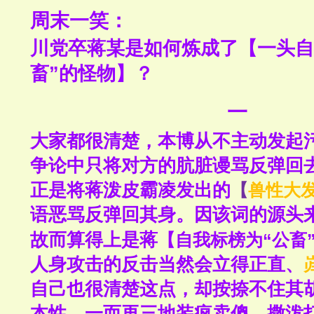
周末一笑：
川党卒蒋某是如何炼成了【一头自
畜”的怪物】？
一
大家都很清楚，本博从不主动发起
争论中只将对方的肮脏谩骂反弹回
正是将蒋泼皮霸凌发出的
【
兽性大
语恶骂反弹回其身。因该词的源头
故而算得上是蒋
【
自我标榜为“公畜
人身攻击的反击当然会立得正直、
自己也很清楚这点，却按捺不住其
本性，一而再三地装疯卖傻、撒泼