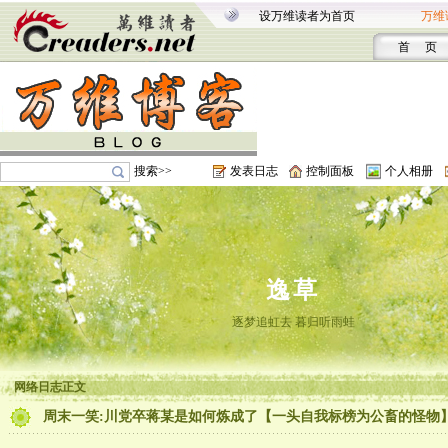
设万维读者为首页
万维
首 页
搜索>>
发表日志
控制面板
个人相册
逸草
逐梦追虹去 暮归听雨蛙
网络日志正文
周末一笑:川党卒蒋某是如何炼成了【一头自我标榜为公畜的怪物