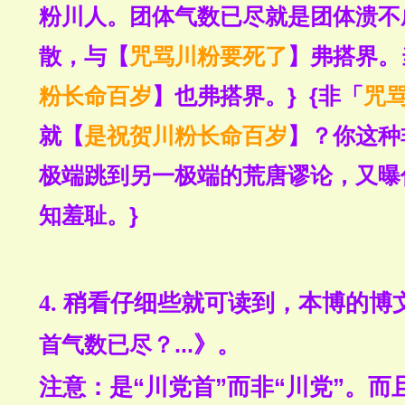
粉川人。团体气数已尽就是团体溃不
散，与【
咒骂川粉要死了
】弗搭界。
粉长命百岁
】也弗搭界。}  {非「
咒
就【
是祝贺川粉长命百岁
】？你这种
极端跳到另一极端的荒唐谬论，又曝
知羞耻。}
4. 稍看仔细些就可读到，本博的博
首气数已尽？...
》。
注意：是
“川党首”
而非
“川党”。
而