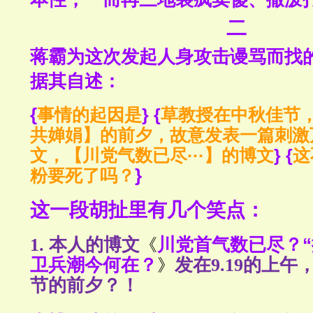
二
蒋霸为这次发起人身攻击谩骂而找
据其自述：
{
事情的起因是
} {
草教授在中秋佳节
共婵娟】的前夕，故意发表一篇刺激
文，【川党气数已尽···】的博文
} {
这
}
粉要死了吗？
这一段胡扯里有几个笑点：
1. 本人的
博文
川党首气数已尽？“
《
卫兵潮今何在？
发在9.19的上午
》
节的前夕？！