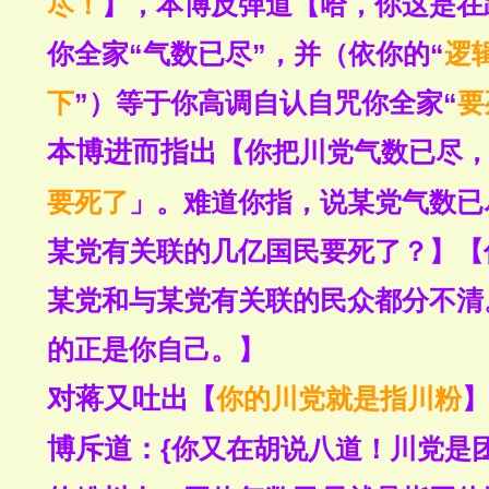
尽！
】，
【哈，你这是在
本博反弹道
你全家“气数已尽”，并（依你的“
逻
下
”）等于你高调自认自咒你全家“
要
本博进而指出
【你把川党气数已尽
要死了
」。难道你指，说某党气数已
某党有关联的几亿国民要死了？】【
某党和与某党有关联的民众都分不清
的正是你自己。】
对蒋又吐出
【
你的川党就是指川粉
】
博斥道：
{你又在胡说八道！川党是