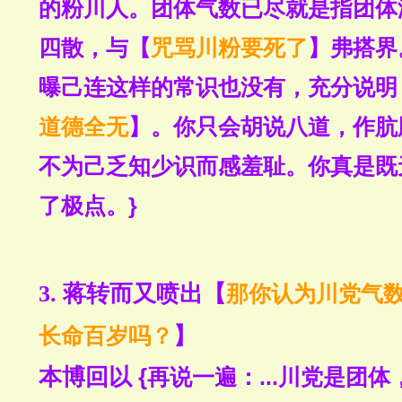
的粉川人。团体气数已尽就是指团体
四散，与【
咒骂川粉要死了
】弗搭界
曝己连这样的常识也没有，充分说明
道德全无
】。你只会胡说八道，作肮
不为己乏知少识而感羞耻。你真是既
了极点。}
3. 蒋转而
又
喷出
【
那你认为川党气
长命百岁吗？
】
本博回以
 {
再说一遍：...川党是团