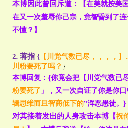
本博因此曾回斥道
：
【在美就按美
在又一次羞辱你己宗，竟智昏到了连
不懂？】
2. 蒋指 {
【
川党气数已尽，，，，
】.
川粉要死了吗？
}
{你竟会把【川党气数已
本博回复：
粉要死了
」，又一次自证了你是你口
辑思维而且智商低下的
”浑恶愚徒。}
对其接着发出的人身攻击本博
【
祝