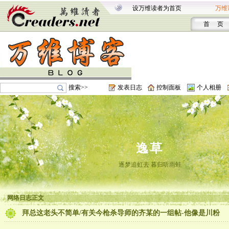
设万维读者为首页
万维
首 页
搜索>>
发表日志
控制面板
个人相册
逸草
逐梦追虹去 暮归听雨蛙
网络日志正文
拜总这老头不简单/有关今枪杀导师的齐某的一组帖-他像是川粉