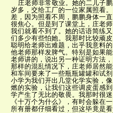
庄老师非常敬业。她的二儿子鹏
岁多，交给工厂的一位家属照看。
差，因为照看不周，鹏鹏身体一直
很焦心。但是到了课堂上，庄老师
我们就看不到了。她的话语简练又
们多少有些怕她。我那时比较顽皮
聪明给老师出难题，出乎我意料的
他老师那样发脾气。特别是如果能
老师讲的，说出另一种证明方法，
那样的混乱情况下，庄老师居然能
和车间要来了一些瓶瓶罐罐和试剂
小学为我们开出几堂化学实验，像
燃的实验，让我们这些调皮蛋感到
学产生了无比的敬畏。我那时很迷
《十万个为什么》，有时会躲在一
所有册都仔细看过，但这毕竟是看