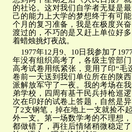
的社论。这对我们自学者无疑是最
己的能力上大学的梦想终于有可能
个月的复习准备，我是在极度兴奋
渡过的，不巧的是又赶上单位好多
着蜡烛挑灯夜战。
1977年12月9、10日我参加了1
年没有组织高考了，各级主管部门
高考试卷用纸紧张，竟用了印“毛
卷前一天送到我们单位所在的陕西
派解放军守了一夜。我的考场在我
弟学校，四周有基干民兵持枪巡逻
次在印好的试卷上答题，自然是异
了2支钢笔，掉在地上一支就捡不
外一支。第一场数学考的不理想，
都做错了，再往后情绪稍微稳定了