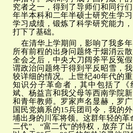
究者之一，得到了导师们和同行们
年半本科和二年半硕士研究生学习
学习成绩，锻炼了科学研究能力，
打下了基础。
在清华上学期间，影响了我多年
所有前程的出身问题终于烟消云散
全会之后，中央大刀阔斧平反冤假
谓政治问题终于得到平反昭雪，我
较详细的情况。上世纪40年代的
知识分子革命者，其中包括了《
斌、杨益言和我父母等西南学院新
和青年教师。罗家声名显赫，罗广
国民党嫡系的15兵团司令，我的
埔出身的川军将领。这群年轻的革
二代”、“富二代”的特权，放弃了