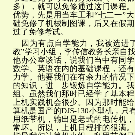
多），就可以免修通过这门课程。
优势，先是用当车工和“七二一”
础免修了机械制图课，后又在假期
过了免修考试。
因为有点自学能力，我被选进了
教”学习小组，李传信教务长亲自
他办公室谈话，说我们当中有同学
数学、英语在内的基础课程，还有
力学。他要我们在有余力的情况下
的知识，进一步锻炼自学能力。我
组。虽然我们那时已经学了基本程
上机实践机会很少。因为那时能给
算机是国产的DJS-130小型机，只
用纸带机，输出是老式的电传机，
常坏。所以，上机日程排的很满。