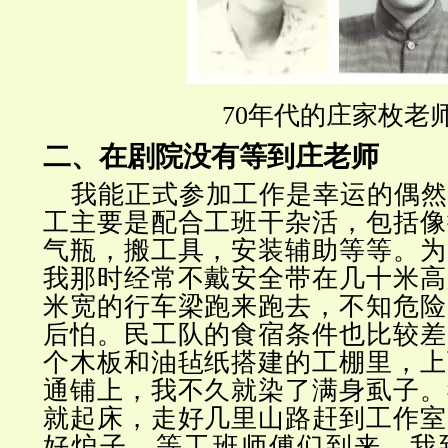
70年代的庄家枚老
二、在剧院没有等到庄老师
我能正式参加工作是幸运的偶然
工主要是配合工班干杂活，包括像
气瓶，搬工具，安装辅助等等。为
我那时经常不戴安全带在几十米高
米宽的行车梁跑来跑去，不知危险
后怕。民工队的食宿条件也比较差
个木板和油毡纸搭建的工棚里，上
通铺上，我不久就染了满身虱子。
就起床，走好几里山路赶到工作室
好炉子，等工班师傅们到来。我