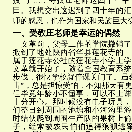
授”了……寻找庄老师这四十年中
田。我想交出这迟到了四十年的汇
师的感恩，也作为国家和民族巨大
一、受教庄老师是幸运的偶然
文革前，父母工作的学院撤销了
搬到了地处陕西省华县莲花寺的一
属于莲花寺公社的莲花寺小学上学
文革就开始了，随着全国教育系统
步伐，很快学校就停课关门了。虽
击”，总是担惊受怕，不知那天有
但毕竟年龄小不懂事，可以不上课
十分开心。那时候没有电子玩具，
们整日到周围的池塘和小河沟里游
时结伙爬到周围生产队的果树上偷
子，经常被农民伯伯追得狼狈逃窜