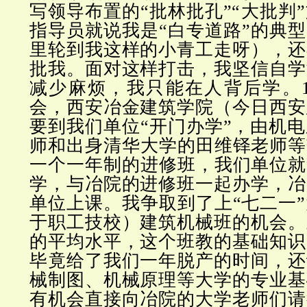
写领导布置的“批林批孔”“大批判
指导员就说我是“白专道路”的典型
里轮到我这样的小青工走呀），还
批我。面对这样打击，我坚信自学
减少麻烦，我只能在人背后学。1
会，西安冶金建筑学院（今日西安
要到我们单位“开门办学”，由机
师和出身清华大学的田维铎老师等
一个一年制的进修班，我们单位就
学，与冶院的进修班一起办学，冶
单位上课。我争取到了上“七二一
于职工技校）建筑机械班的机会。
的平均水平，这个班教的基础知识
毕竟给了我们一年脱产的时间，还
械制图、机械原理等大学的专业基
有机会直接向冶院的大学老师们请