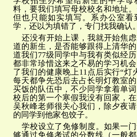
学校招生办希望给新生的中学母
料，要我们填写母校校名和地址。
但也只能如实填写。系办公室看
学，还以为填错了，专门找我确认
还没有开始上课，我就开始焦虑
道的新生，是否能够跟得上清华的
道我们77级同学中与我有类似经
都非常珍惜这来之不易的学习机会
了我们的健康晚上11点后实行“灯
每天都争先恐后去占长明灯教室的
买饭的队伍中，不少同学拿着单词
校后的第一个寒假我没有回家，在
吴秋峰老师很关心我们，除夕夜请
的同学到他家包饺子。
学校设立了免修制度。如果一门
够通过免修考试的分数线（一般都