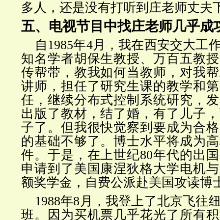
多人，还是没有打听到庄老师丈夫
五、电视节目中找庄老师几乎成
自1985年4月，我在西安交大工
知名学者胡保生教授、万百五教授
传帮带，教我如何当教师，对我帮
讲师，担任了研究生课的教学和第
任，继续分布式控制系统研究，发
出版了教材，结了婚，有了儿子，
子了。但我很快觉察到要成为合格
的基础不够了。博士水平将成为高
件。于是，在上世纪80年代的出
申请到了美国康涅狄格大学电机与
额奖学金，自费公派赴美国攻读博
1988年8月，我登上了北京飞往
班。因为买机票几乎花光了所有积