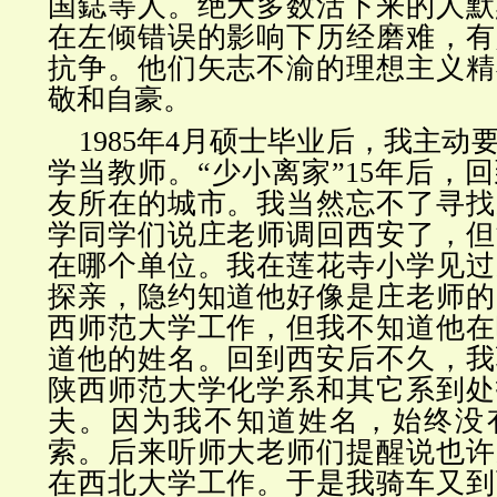
国鋕等人。绝大多数活下来的人默
在左倾错误的影响下历经磨难，有
抗争。他们矢志不渝的理想主义精
敬和自豪。
1985年4月硕士毕业后，我主动
学当教师。“少小离家”15年后，
友所在的城市。我当然忘不了寻找
学同学们说庄老师调回西安了，但
在哪个单位。我在莲花寺小学见过
探亲，隐约知道他好像是庄老师的
西师范大学工作，但我不知道他在
道他的姓名。回到西安后不久，我
陕西师范大学化学系和其它系到处
夫。因为我不知道姓名，始终没
索。后来听师大老师们提醒说也许
在西北大学工作。于是我骑车又到