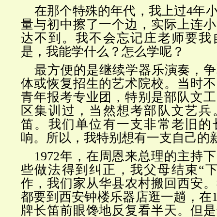
在那个特殊的年代，我上过4年
量与初中擦了一个边，实际上连小
达不到。我不会忘记庄老师要我
是，我能学什么？怎么学呢？
最方便的是继续学器乐演奏，争
体或恢复招生的艺术院校。当时不
青年报考专业团，特别是部队文工
区集训过，当然想考部队文艺兵
笛。我们单位有一支非常老旧的
响。所以，我特别想有一支自己的
1972年，在周恩来总理的主持
些做法得到纠正，我父母结束“下
作，我们家从华县农村搬回西安。
都要到西安钟楼乐器店逛一趟，在1
牌长笛前眼馋地反复看半天。但是