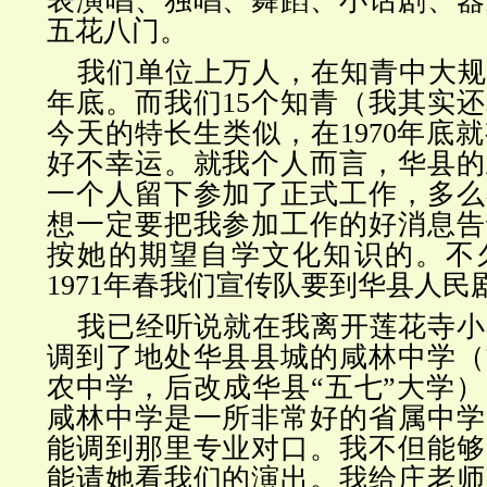
表演唱、独唱、舞蹈、小话剧、器
五花八门。
我们单位上万人，在知青中大规模
年底。而我们15个知青（我其实
今天的特长生类似，在1970年底
好不幸运。就我个人而言，华县的
一个人留下参加了正式工作，多么
想一定要把我参加工作的好消息告
按她的期望自学文化知识的。不
1971年春我们宣传队要到华县人民
我已经听说就在我离开莲花寺小
调到了地处华县县城的咸林中学（
农中学，后改成华县“五七”大学
咸林中学是一所非常好的省属中学
能调到那里专业对口。我不但能够
能请她看我们的演出。我给庄老师