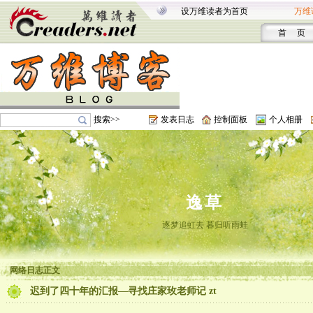
设万维读者为首页
万维
首 页
搜索>>
发表日志
控制面板
个人相册
逸草
逐梦追虹去 暮归听雨蛙
网络日志正文
迟到了四十年的汇报—寻找庄家玫老师记 zt