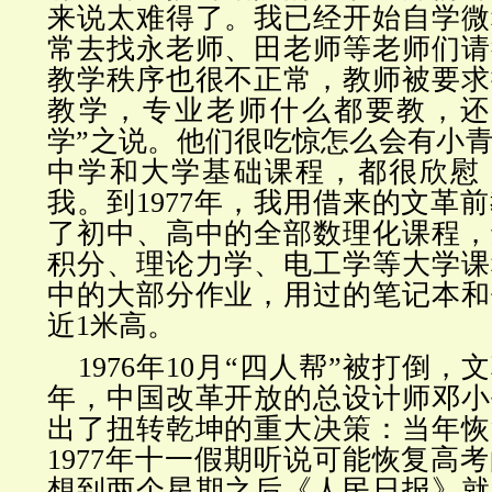
来说太难得了。我已经开始自学微
常去找永老师、田老师等老师们请
教学秩序也很不正常，教师被要求
教学，专业老师什么都要教，还
学”之说。他们很吃惊怎么会有小
中学和大学基础课程，都很欣慰
我。到1977年，我用借来的文革
了初中、高中的全部数理化课程，
积分、理论力学、电工学等大学课
中的大部分作业，用过的笔记本和
近1米高。
1976年10月“四人帮”被打倒，文
年，中国改革开放的总设计师邓小
出了扭转乾坤的重大决策：当年恢
1977年十一假期听说可能恢复高
想到两个星期之后《人民日报》就