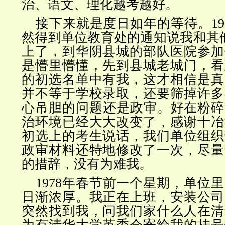
治、语文、理化越考越好。
接下来就是度日如年的等待。19
然得到单位教育处的通知说我和其
上了，到华阴县城的部队医院参加
是懵里懵懂，先到县城老城门，看
的初选名单中有我，这才相信是真
并不等于学校录取，还要筛掉许多
心吊胆的问题还是政审。好在粉碎
治环境已经大大改变了，感谢十冶
初选上的考生说话，我们单位组织
政审材料还特地修改了一次，尽量
的措辞，没有为难我。
1978年春节前一个星期，单位
日渐浓厚。我正在上班，安装公司
突然找到我，问我们家什么人在清