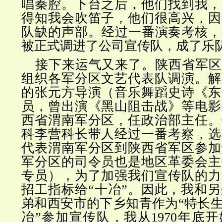
唱秦腔。下台之后，他们找到我，
得知我会吹笛子，他们很高兴，因
队缺的声部。经过一番演奏考核，我于
被正式调进了公司宣传队，成了乐
接下来运气又来了。陕西省军区于
组织各军分区文艺代表队调演。解
的张元方导演（音乐舞蹈史诗《东
员，曾出演《黑山阻击战》等电影
西省渭南军分区，任政治部主任。
科李营科长带人经过一番考察，选
代表渭南军分区到陕西省军区参加
军分区的司令员也是地区革委会主
专员），为了加强我们宣传队的力
招工指标给“十冶”。因此，我和另
弟和西安市的下乡知青作为“特长生
冶”参加宣传队，我从1970年底