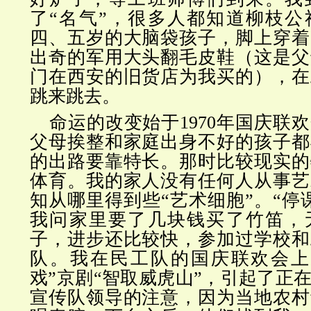
了“名气”，很多人都知道柳枝公
四、五岁的大脑袋孩子，脚上穿着
出奇的军用大头翻毛皮鞋（这是父
门在西安的旧货店为我买的），在
跳来跳去。
命运的改变始于1970年国庆联
父母挨整和家庭出身不好的孩子都
的出路要靠特长。那时比较现实的
体育。我的家人没有任何人从事艺
知从哪里得到些“艺术细胞”。“停
我问家里要了几块钱买了竹笛，
子，进步还比较快，参加过学校和
队。我在民工队的国庆联欢会上
戏”京剧“智取威虎山”，引起了正
宣传队领导的注意，因为当地农村