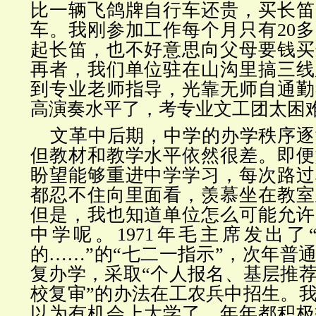
比一辆飞鸽牌自行车还贵，买长笛
车。我刚参加工作每个月只有20
起长笛，也不好意思向父母要钱买
再者，我们单位驻在山沟里搞三线
到专业老师指导，光靠无师自通勤
高演奏水平了，考专业文工团太困
文革中后期，中学的办学秩序逐
但教材和教学水平依然很差。即便
盼望能够重进中学学习，每次路过
都忍不住向里面看，羡慕坐在教室
但是，我也知道单位怎么可能允许
中学呢。1971年毛主席发出了
的……”的“七二一指示”，次年普
复办学，采取“个人报名、基层推
校复审”的办法在工农兵中招生。
以为有机会上大学了，年年都积极