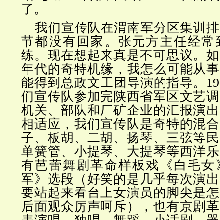
了。
我们宣传队在渭南军分区集训排
节都没有回家。张元方主任经常
练。现在想起来真是不可思议。如
年代的奇特机缘，我怎么可能从事
能得到总政文工团导演的指导。19
们宣传队参加完陕西省军区文艺调
机关、部队和厂矿企业的汇报演出
相适应，我们宣传队是奇特的混合
子、板胡、二胡、扬琴、三弦等民
单簧管、小提琴、大提琴等西洋乐
有芭蕾舞剧革命样板戏《白毛女
军》选段（好笑的是几乎每次演出
要站起来看台上女演员的脚尖是怎
后面观众厉声呵斥），也有京剧革