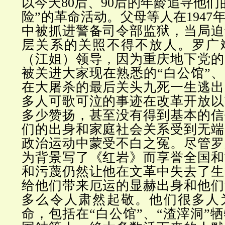
以今天80后、90后的年龄追寻他们
险”的革命活动。父母等人在1947
中被抓进警备司令部监狱，当局迫
层关系的关照不得不放人。罗广
（江姐）领导，因为重庆地下党的
被关进大家现在熟悉的“白公馆”、
在大屠杀的最后关头九死一生逃出
多人可歌可泣的事迹在改革开放以
多少赞扬，甚至没有得到基本的信
们的出身和家庭社会关系受到无端
政治运动中蒙受不白之冤。尽管罗
为背景写了《红岩》而享誉全国和
和污蔑仍然让他在文革中失去了生
给他们带来厄运的显赫出身和他们
多么令人肃然起敬。他们很多人
命，包括在“白公馆”、“渣滓洞”