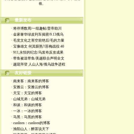
载。
最新发布
· 将停博数周/一组趣帖/普帝助川
· 金家奢华绿皮列车揭密/9.13俄乌
· 毛党文化之害空前绝后/毛的力量
· 宝像雄文 何其眼熟?/苏梅战役:40
· 911,永恒的纪念/乌发布反攻成果
· 带鱼被送带鱼/美越联合声明全文
· 越迎拜登 人山人海/俄乌战争进程
友好链接
· 南来客：南来客的博客
· 安雅云：安雅云的博客
· 天宝：天宝的博客
· 山城兄弟：山城兄弟
· 和谈：和谈的博客
· 一冰：一冰的博客
· 马黑：马黑的博客
· cunliren：cunliren的博客
· 渔阳山人：醉茶说天下