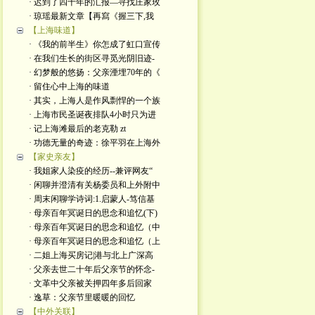
· 迟到了四十年的汇报—寻找庄家玫
· 琼瑶最新文章【再寫《握三下,我
【上海味道】
· 《我的前半生》你怎成了虹口宣传
· 在我们生长的街区寻觅光阴旧迹-
· 幻梦般的悠扬：父亲湮埋70年的《
· 留住心中上海的味道
· 其实，上海人是作风剽悍的一个族
· 上海市民圣诞夜排队4小时只为进
· 记上海滩最后的老克勒 zt
· 功德无量的奇迹：徐平羽在上海外
【家史亲友】
· 我姐家人染疫的经历--兼评网友“
· 闲聊并澄清有关杨委员和上外附中
· 周末闲聊学诗词:1.启蒙人-笃信基
· 母亲百年冥诞日的思念和追忆(下)
· 母亲百年冥诞日的思念和追忆（中
· 母亲百年冥诞日的思念和追忆（上
· 二姐上海买房记|港与北上广深高
· 父亲去世二十年后父亲节的怀念-
· 文革中父亲被关押四年多后回家
· 逸草：父亲节里暖暖的回忆
【中外关联】