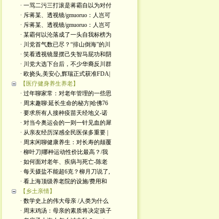
· 一骂二污三打滚是蒋霸自以为对付
· 斥蒋某、透视镜/gmuoruo：人岂可
· 斥蒋某、透视镜/gmuoruo：人岂可
· 某霸何以沦落成了一头自我标榜为
· 川党首气数已尽？“排山倒海”的川
· 笑看透视镜显摆己失智马屁功和阴
· 川党大选下台后，不少华裔反川群
· 欧挠头,美安心,辉瑞正式获准FDA|
【医疗健身养生养老】
· 过年聊家常：对老年管理的一些思
· 周末趣聊:延长生命的秘方|哈佛76
· 要求所有人接种疫苗天经地义-诺
· 对当今奥运会的一则一针见血的犀
· 从亲友经历深感全民医保多重要 |
· 周末闲聊健康养生：对长寿的颠覆
· 柳叶刀|哪种运动性价比最高？/我
· 如何面对老年、疾病与死亡-陈老
· 每天摄盐不能超6克？柳月刀说了,
· 看上海顶级养老院的设施/费用和
【乡土亲情】
· 数学史上的伟大母亲 /人类为什么
· 周末鸡汤：母亲的素质将决定孩子