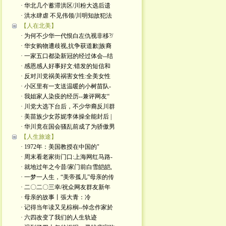
· 华北几个蓄滞洪区/川粉大选后遗
· 洪水肆虐 不见伟领/川明知故犯法
【人在北美】
· 为何不少华一代恨白左仇视非移?/
· 华女购物遭歧视,抗争获道歉|族裔
· 一家五口都染新冠的经过体会--结
· 感恩感人好事好文:错发的短信和
· 反对川党祸美祸害女性:全美女性
· 小区里有一支送温暖的小树苗队-
· 我姐家人染疫的经历--兼评网友“
· 川党大选下台后，不少华裔反川群
· 美苗族少女苏妮李体操全能封后 |
· 华川竟在国会骚乱前成了为骄傲男
【人生旅途】
· 1972年：美国教授在中国的"
· 周末看老家街门口:上海网红马路-
· 就地过年之今昔/家门前白雪皑皑,
· 一梦一人生，“美帝孤儿”母亲的传
· 二〇二〇三幸/祝众网友群友新年
· 母亲的故事丨張大青：​冷
· 记得当年读又见棕榈--悼念作家於
· 六四改变了我们的人生轨迹