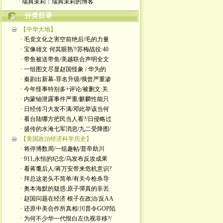
· 瑞典茉莉：瑞典茉莉的博客
分类目录
【中华大地】
· 毛党文化之害空前绝后/毛的力量
· 宝像雄文 何其眼熟?/苏梅战役:40
· 带鱼被送带鱼/美越联合声明全文
· 一组图文尽显赵国怪象 / 华为的
· 秦剧出新幕-罪名升级/俄曾严重渗
· 今年怪事特别多+评论/被删文:关
· 内蒙铀泄露事件严重/麒麟性能只
· 日经传习大发不满/邓此举该当何
· 看台陆哪方把民当人看?/日侵略过
· 盛传的水淹七军消息/九二受降图/
【美国政治经济科学历史】
· 将停博数周/一组趣帖/普帝助川
· 911,永恒的纪念/乌发布反攻成果
· 看蒋耄后人/蒋万安带来危机意识?
· 拜总这老头不简单/有关今枪杀导
· 奥本海默的疑惑:原子彈真的非丟
· 赵国问题在经济 根子在政治/反AA
· 还原中美合作所真相/川普令GOP陷
· 为何不少华一代恨白左仇视非移?/