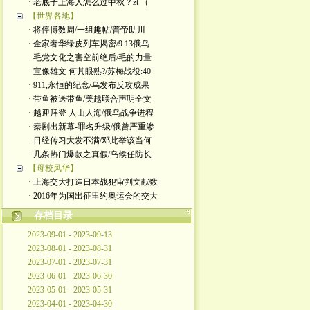
· 老底子上海人怎么过中秋？zt （
【世界各地】
· 将停博数周/一组趣帖/普帝助川
· 金家奢华绿皮列车揭密/9.13俄乌
· 毛党文化之害空前绝后/毛的力量
· 宝像雄文 何其眼熟?/苏梅战役:40
· 911,永恒的纪念/乌发布反攻成果
· 带鱼被送带鱼/美越联合声明全文
· 越迎拜登 人山人海/俄乌战争进程
· 秦剧出新幕-罪名升级/俄曾严重渗
· 日经传习大发不满/邓此举该当何
· 几条热门爆款之真假/乌候任防长
【母校风华】
· 上海交大打造日本战犯审判文献数
· 2016年为国出征里约奥运会的交大
存档目录
2023-09-01 - 2023-09-13
2023-08-01 - 2023-08-31
2023-07-01 - 2023-07-31
2023-06-01 - 2023-06-30
2023-05-01 - 2023-05-31
2023-04-01 - 2023-04-30