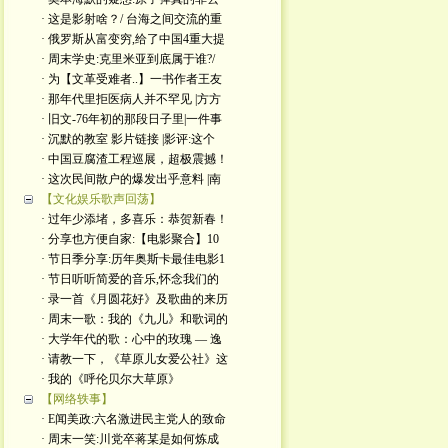
· 这是影射啥？/ 台海之间交流的重
· 俄罗斯从富变穷,给了中国4重大提
· 周末学史:克里米亚到底属于谁?/
· 为【文革受难者..】一书作者王友
· 那年代里拒医病人并不罕见 |方方
· 旧文-76年初的那段日子里|一件事
· 沉默的教室 影片链接 |影评:这个
· 中国豆腐渣工程巡展，超极震撼！
· 这次民间散户的爆发出乎意料 |南
【文化娱乐歌声回荡】
· 过年少添堵，多喜乐：恭贺新春！
· 分享也方便自家:【电影聚合】10
· 节日季分享:历年奥斯卡最佳电影1
· 节日听听简爱的音乐,怀念我们的
· 录一首《月圆花好》及歌曲的来历
· 周末一歌：我的《九儿》和歌词的
· 大学年代的歌：心中的玫瑰 — 逸
· 请教一下，《草原儿女爱公社》这
· 我的《呼伦贝尔大草原》
【网络轶事】
· E闻美政:六名激进民主党人的致命
· 周末一笑:川党卒蒋某是如何炼成