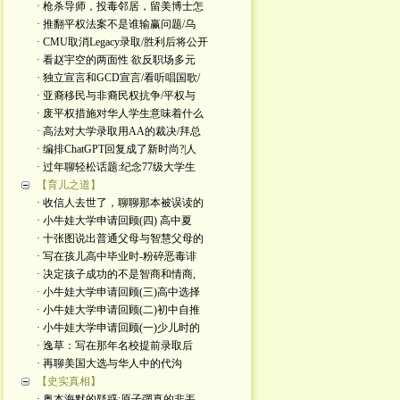
· 枪杀导师，投毒邻居，留美博士怎
· 推翻平权法案不是谁输赢问题/乌
· CMU取消Legacy录取/胜利后将公开
· 看赵宇空的两面性 欲反职场多元
· 独立宣言和GCD宣言/看听唱国歌/
· 亚裔移民与非裔民权抗争/平权与
· 废平权措施对华人学生意味着什么
· 高法对大学录取用AA的裁决/拜总
· 编排ChatGPT回复成了新时尚?|人
· 过年聊轻松话题:纪念77级大学生
【育儿之道】
· 收信人去世了，聊聊那本被误读的
· 小牛娃大学申请回顾(四) 高中夏
· 十张图说出普通父母与智慧父母的
· 写在孩儿高中毕业时-粉碎恶毒诽
· 决定孩子成功的不是智商和情商,
· 小牛娃大学申请回顾(三)高中选择
· 小牛娃大学申请回顾(二)初中自推
· 小牛娃大学申请回顾(一)少儿时的
· 逸草：写在那年名校提前录取后
· 再聊美国大选与华人中的代沟
【史实真相】
· 奥本海默的疑惑:原子彈真的非丟