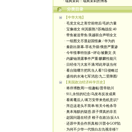
· 瑞典茉莉：瑞典茉莉的博客
分类目录
【中华大地】
· 毛党文化之害空前绝后/毛的力量
· 宝像雄文 何其眼熟?/苏梅战役:40
· 带鱼被送带鱼/美越联合声明全文
· 一组图文尽显赵国怪象 / 华为的
· 秦剧出新幕-罪名升级/俄曾严重渗
· 今年怪事特别多+评论/被删文:关
· 内蒙铀泄露事件严重/麒麟性能只
· 日经传习大发不满/邓此举该当何
· 看台陆哪方把民当人看?/日侵略过
· 盛传的水淹七军消息/九二受降图/
【美国政治经济科学历史】
· 将停博数周/一组趣帖/普帝助川
· 911,永恒的纪念/乌发布反攻成果
· 看蒋耄后人/蒋万安带来危机意识?
· 拜总这老头不简单/有关今枪杀导
· 奥本海默的疑惑:原子彈真的非丟
· 赵国问题在经济 根子在政治/反AA
· 还原中美合作所真相/川普令GOP陷
· 为何不少华一代恨白左仇视非移?/