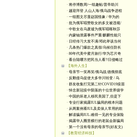
· 将停博数周/一组趣帖/普帝助川
· 越迎拜登 人山人海/俄乌战争进程
· 一组图文尽显赵国怪象 / 华为的
· 批为俄军唱赞歌女的多文被违规/
· 中歌女在乌废墟为俄军唱喀秋莎
· 内蒙铀泄露事件严重/麒麟性能只
· 日经传习大发不满/邓此举该当何
· 几条热门爆款之真假/乌候任防长
· 80年代美中蜜月旅行/华为芯片奇
· 看台陆哪方把民当人看?/日侵略过
【海外人生】
· 母亲节一笑再笑/俄乌战:德俄彻底
· 反鹅侵乌促使大多华川转变 / 乌
· 群友收集打完第二针COVID19疫苗
· 悼念新冠疫中陨落的十位世界级学
· 中国的坏老人移民美国了,但是下
· 专业行家揭露IUL骗局的根本问题
· 从两案例看IUL及卖保人常用的欺
· 解读骗局IUL-难得一见的专业保险
· 揭露华人圈里横行的老鼠会新骗局
· 第一个没有母亲的母亲节(好友文)
【教育经济科技】