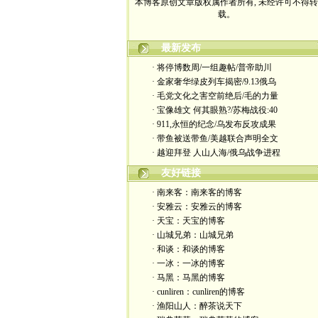
载。
最新发布
· 将停博数周/一组趣帖/普帝助川
· 金家奢华绿皮列车揭密/9.13俄乌
· 毛党文化之害空前绝后/毛的力量
· 宝像雄文 何其眼熟?/苏梅战役:40
· 911,永恒的纪念/乌发布反攻成果
· 带鱼被送带鱼/美越联合声明全文
· 越迎拜登 人山人海/俄乌战争进程
友好链接
· 南来客：南来客的博客
· 安雅云：安雅云的博客
· 天宝：天宝的博客
· 山城兄弟：山城兄弟
· 和谈：和谈的博客
· 一冰：一冰的博客
· 马黑：马黑的博客
· cunliren：cunliren的博客
· 渔阳山人：醉茶说天下