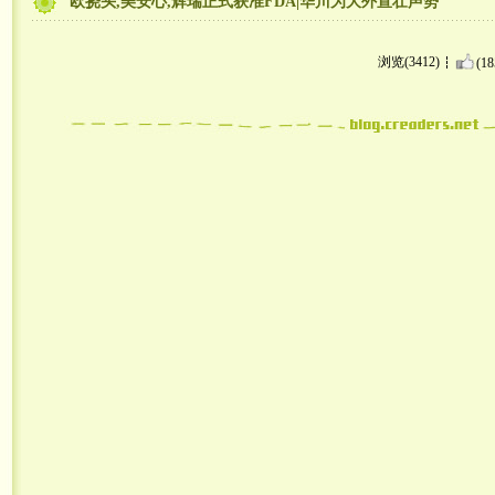
欧挠头,美安心,辉瑞正式获准FDA|华川为大外宣壮声势
浏览(3412)
(18