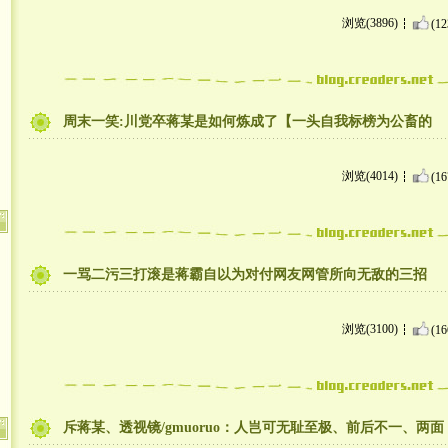
浏览(3896)
(12
周末一笑:川党卒蒋某是如何炼成了【一头自我标榜为公畜的
浏览(4014)
(16
一骂二污三打滚是蒋霸自以为对付网友网管所向无敌的三招
浏览(3100)
(16
斥蒋某、透视镜/gmuoruo：人岂可无耻至极、前后不一、两面