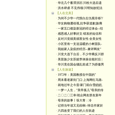
· 华北几个蓄滞洪区/川粉大选后遗
· 洪水肆虐 不见伟领/川明知故犯法
【人在北美】
· 为何不少华一代恨白左仇视非移?/
· 华女购物遭歧视,抗争获道歉|族裔
· 一家五口都染新冠的经过体会--结
· 感恩感人好事好文:错发的短信和
· 反对川党祸美祸害女性:全美女性
· 小区里有一支送温暖的小树苗队-
· 我姐家人染疫的经历--兼评网友“
· 川党大选下台后，不少华裔反川群
· 美苗族少女苏妮李体操全能封后 |
· 华川竟在国会骚乱前成了为骄傲男
【人生旅途】
· 1972年：美国教授在中国的"
· 周末看老家街门口:上海网红马路-
· 就地过年之今昔/家门前白雪皑皑,
· 一梦一人生，“美帝孤儿”母亲的传
· 二〇二〇三幸/祝众网友群友新年
· 母亲的故事丨張大青：​冷
· 记得当年读又见棕榈--悼念作家於
· 六四改变了我们的人生轨迹