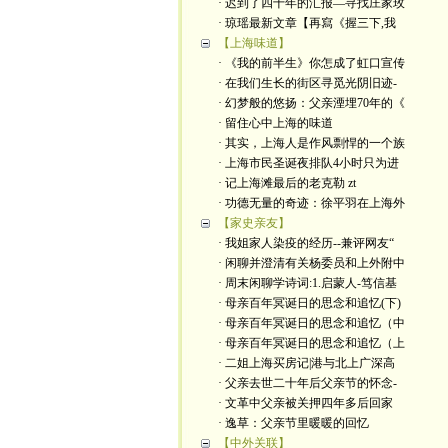
· 迟到了四十年的汇报—寻找庄家玫
· 琼瑶最新文章【再寫《握三下,我
【上海味道】
· 《我的前半生》你怎成了虹口宣传
· 在我们生长的街区寻觅光阴旧迹-
· 幻梦般的悠扬：父亲湮埋70年的《
· 留住心中上海的味道
· 其实，上海人是作风剽悍的一个族
· 上海市民圣诞夜排队4小时只为进
· 记上海滩最后的老克勒 zt
· 功德无量的奇迹：徐平羽在上海外
【家史亲友】
· 我姐家人染疫的经历--兼评网友“
· 闲聊并澄清有关杨委员和上外附中
· 周末闲聊学诗词:1.启蒙人-笃信基
· 母亲百年冥诞日的思念和追忆(下)
· 母亲百年冥诞日的思念和追忆（中
· 母亲百年冥诞日的思念和追忆（上
· 二姐上海买房记|港与北上广深高
· 父亲去世二十年后父亲节的怀念-
· 文革中父亲被关押四年多后回家
· 逸草：父亲节里暖暖的回忆
【中外关联】