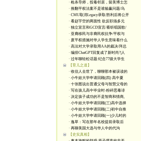
· 枪杀导师，投毒邻居，留美博士怎
· 推翻平权法案不是谁输赢问题/乌
· CMU取消Legacy录取/胜利后将公开
· 看赵宇空的两面性 欲反职场多元
· 独立宣言和GCD宣言/看听唱国歌/
· 亚裔移民与非裔民权抗争/平权与
· 废平权措施对华人学生意味着什么
· 高法对大学录取用AA的裁决/拜总
· 编排ChatGPT回复成了新时尚?|人
· 过年聊轻松话题:纪念77级大学生
【育儿之道】
· 收信人去世了，聊聊那本被误读的
· 小牛娃大学申请回顾(四) 高中夏
· 十张图说出普通父母与智慧父母的
· 写在孩儿高中毕业时-粉碎恶毒诽
· 决定孩子成功的不是智商和情商,
· 小牛娃大学申请回顾(三)高中选择
· 小牛娃大学申请回顾(二)初中自推
· 小牛娃大学申请回顾(一)少儿时的
· 逸草：写在那年名校提前录取后
· 再聊美国大选与华人中的代沟
【史实真相】
· 奥本海默的疑惑:原子彈真的非丟