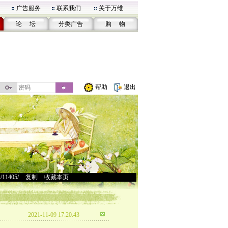
广告服务
联系我们
关于万维
论 坛
分类广告
购 物
帮助
退出
u/11405/
>
复制
>
收藏本页
2021-11-09 17:20:43