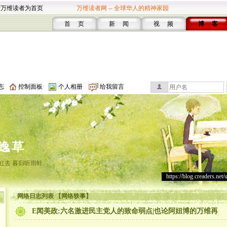
设万维读者为首页
万维读者网 -- 全球华人的精神家园
首 页
新 闻
视 频
博 客
志
控制面板
个人相册
给我留言
逸草
虹去 暮归听雨蛙
https://blog.creaders.net/
网络日志列表 【网络轶事】
E闻美政:六名激进民主党人的致命弱点|也论阿妞博的万维再