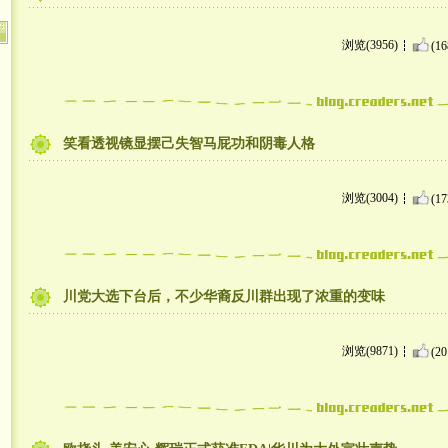
浏览(3956)
(16
笑看透视镜显摆己失智马屁功和阴毒人格
浏览(3004)
(17
川党大选下台后，不少华裔反川群出现了浓重的变味
浏览(9871)
(20