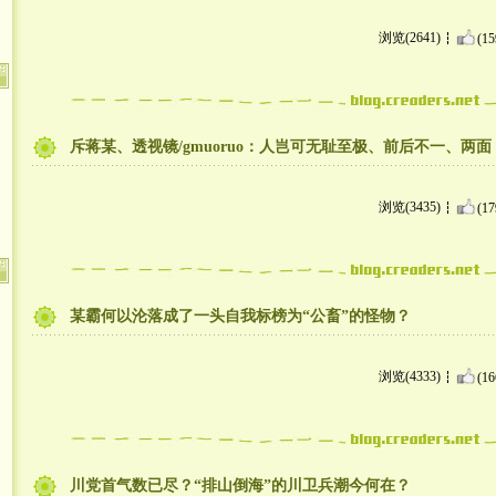
浏览(2641)
(15
斥蒋某、透视镜/gmuoruo：人岂可无耻至极、前后不一、两面
浏览(3435)
(17
某霸何以沦落成了一头自我标榜为“公畜”的怪物？
浏览(4333)
(16
川党首气数已尽？“排山倒海”的川卫兵潮今何在？