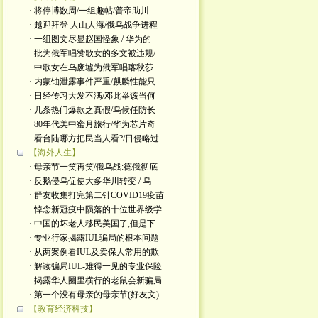
· 将停博数周/一组趣帖/普帝助川
· 越迎拜登 人山人海/俄乌战争进程
· 一组图文尽显赵国怪象 / 华为的
· 批为俄军唱赞歌女的多文被违规/
· 中歌女在乌废墟为俄军唱喀秋莎
· 内蒙铀泄露事件严重/麒麟性能只
· 日经传习大发不满/邓此举该当何
· 几条热门爆款之真假/乌候任防长
· 80年代美中蜜月旅行/华为芯片奇
· 看台陆哪方把民当人看?/日侵略过
【海外人生】
· 母亲节一笑再笑/俄乌战:德俄彻底
· 反鹅侵乌促使大多华川转变 / 乌
· 群友收集打完第二针COVID19疫苗
· 悼念新冠疫中陨落的十位世界级学
· 中国的坏老人移民美国了,但是下
· 专业行家揭露IUL骗局的根本问题
· 从两案例看IUL及卖保人常用的欺
· 解读骗局IUL-难得一见的专业保险
· 揭露华人圈里横行的老鼠会新骗局
· 第一个没有母亲的母亲节(好友文)
【教育经济科技】