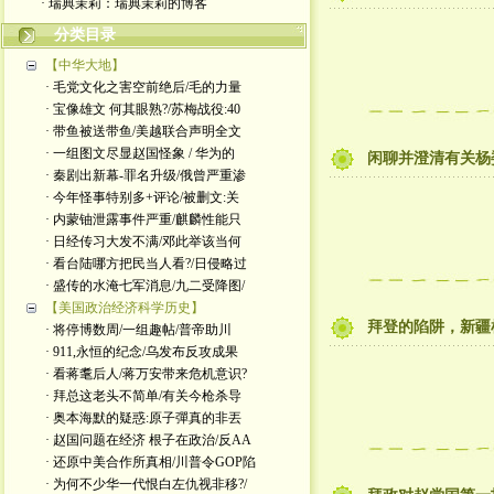
· 瑞典茉莉：瑞典茉莉的博客
分类目录
【中华大地】
· 毛党文化之害空前绝后/毛的力量
· 宝像雄文 何其眼熟?/苏梅战役:40
· 带鱼被送带鱼/美越联合声明全文
· 一组图文尽显赵国怪象 / 华为的
闲聊并澄清有关杨
· 秦剧出新幕-罪名升级/俄曾严重渗
· 今年怪事特别多+评论/被删文:关
· 内蒙铀泄露事件严重/麒麟性能只
· 日经传习大发不满/邓此举该当何
· 看台陆哪方把民当人看?/日侵略过
· 盛传的水淹七军消息/九二受降图/
【美国政治经济科学历史】
拜登的陷阱，新疆
· 将停博数周/一组趣帖/普帝助川
· 911,永恒的纪念/乌发布反攻成果
· 看蒋耄后人/蒋万安带来危机意识?
· 拜总这老头不简单/有关今枪杀导
· 奥本海默的疑惑:原子彈真的非丟
· 赵国问题在经济 根子在政治/反AA
· 还原中美合作所真相/川普令GOP陷
· 为何不少华一代恨白左仇视非移?/