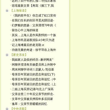
· 迟到了四十年的汇报—寻找庄家玫
· 琼瑶最新文章【再寫《握三下,我
【上海味道】
· 《我的前半生》你怎成了虹口宣传
· 在我们生长的街区寻觅光阴旧迹-
· 幻梦般的悠扬：父亲湮埋70年的《
· 留住心中上海的味道
· 其实，上海人是作风剽悍的一个族
· 上海市民圣诞夜排队4小时只为进
· 记上海滩最后的老克勒 zt
· 功德无量的奇迹：徐平羽在上海外
【家史亲友】
· 我姐家人染疫的经历--兼评网友“
· 闲聊并澄清有关杨委员和上外附中
· 周末闲聊学诗词:1.启蒙人-笃信基
· 母亲百年冥诞日的思念和追忆(下)
· 母亲百年冥诞日的思念和追忆（中
· 母亲百年冥诞日的思念和追忆（上
· 二姐上海买房记|港与北上广深高
· 父亲去世二十年后父亲节的怀念-
· 文革中父亲被关押四年多后回家
· 逸草：父亲节里暖暖的回忆
【中外关联】