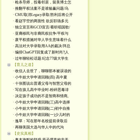
· 枪杀导师，投毒邻居，留美博士怎
· 推翻平权法案不是谁输赢问题/乌
· CMU取消Legacy录取/胜利后将公开
· 看赵宇空的两面性 欲反职场多元
· 独立宣言和GCD宣言/看听唱国歌/
· 亚裔移民与非裔民权抗争/平权与
· 废平权措施对华人学生意味着什么
· 高法对大学录取用AA的裁决/拜总
· 编排ChatGPT回复成了新时尚?|人
· 过年聊轻松话题:纪念77级大学生
【育儿之道】
· 收信人去世了，聊聊那本被误读的
· 小牛娃大学申请回顾(四) 高中夏
· 十张图说出普通父母与智慧父母的
· 写在孩儿高中毕业时-粉碎恶毒诽
· 决定孩子成功的不是智商和情商,
· 小牛娃大学申请回顾(三)高中选择
· 小牛娃大学申请回顾(二)初中自推
· 小牛娃大学申请回顾(一)少儿时的
· 逸草：写在那年名校提前录取后
· 再聊美国大选与华人中的代沟
【史实真相】
· 奥本海默的疑惑:原子彈真的非丟