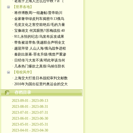
· 老底子上海人怎么过中秋？zt （
【世界各地】
· 将停博数周/一组趣帖/普帝助川
· 金家奢华绿皮列车揭密/9.13俄乌
· 毛党文化之害空前绝后/毛的力量
· 宝像雄文 何其眼熟?/苏梅战役:40
· 911,永恒的纪念/乌发布反攻成果
· 带鱼被送带鱼/美越联合声明全文
· 越迎拜登 人山人海/俄乌战争进程
· 秦剧出新幕-罪名升级/俄曾严重渗
· 日经传习大发不满/邓此举该当何
· 几条热门爆款之真假/乌候任防长
【母校风华】
· 上海交大打造日本战犯审判文献数
· 2016年为国出征里约奥运会的交大
存档目录
2023-09-01 - 2023-09-13
2023-08-01 - 2023-08-31
2023-07-01 - 2023-07-31
2023-06-01 - 2023-06-30
2023-05-01 - 2023-05-31
2023-04-01 - 2023-04-30