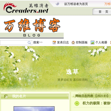
设万维读者为首页
万维
首 页
搜索>>
发表日志
控制面板
个人相册
逸草
逐梦追虹去 暮归听雨蛙
网络日志列表 【2021-03】
我的名片
权力的极限：被徐