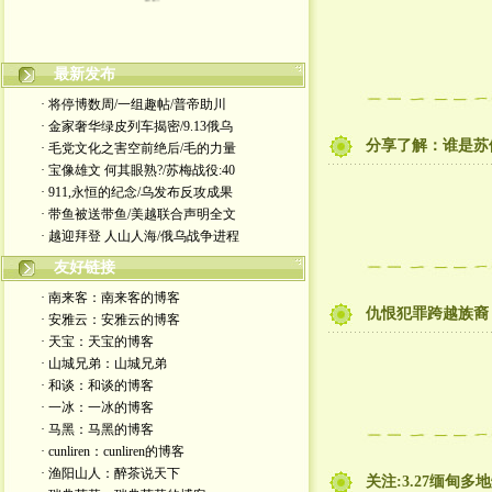
本博客原创文章版权属作者所有, 未经许可不得转
最新发布
载。
· 将停博数周/一组趣帖/普帝助川
· 金家奢华绿皮列车揭密/9.13俄乌
分享了解：谁是苏
· 毛党文化之害空前绝后/毛的力量
· 宝像雄文 何其眼熟?/苏梅战役:40
· 911,永恒的纪念/乌发布反攻成果
· 带鱼被送带鱼/美越联合声明全文
· 越迎拜登 人山人海/俄乌战争进程
友好链接
· 南来客：南来客的博客
仇恨犯罪跨越族裔
· 安雅云：安雅云的博客
· 天宝：天宝的博客
· 山城兄弟：山城兄弟
· 和谈：和谈的博客
· 一冰：一冰的博客
· 马黑：马黑的博客
· cunliren：cunliren的博客
· 渔阳山人：醉茶说天下
关注:3.27缅甸