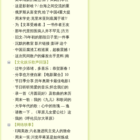
· 这是影射啥？/ 台海之间交流的重
· 俄罗斯从富变穷,给了中国4重大提
· 周末学史:克里米亚到底属于谁?/
· 为【文革受难者..】一书作者王友
· 那年代里拒医病人并不罕见 |方方
· 旧文-76年初的那段日子里|一件事
· 沉默的教室 影片链接 |影评:这个
· 中国豆腐渣工程巡展，超极震撼！
· 这次民间散户的爆发出乎意料 |南
【文化娱乐歌声回荡】
· 过年少添堵，多喜乐：恭贺新春！
· 分享也方便自家:【电影聚合】10
· 节日季分享:历年奥斯卡最佳电影1
· 节日听听简爱的音乐,怀念我们的
· 录一首《月圆花好》及歌曲的来历
· 周末一歌：我的《九儿》和歌词的
· 大学年代的歌：心中的玫瑰 — 逸
· 请教一下，《草原儿女爱公社》这
· 我的《呼伦贝尔大草原》
【网络轶事】
· E闻美政:六名激进民主党人的致命
· 周末一笑:川党卒蒋某是如何炼成