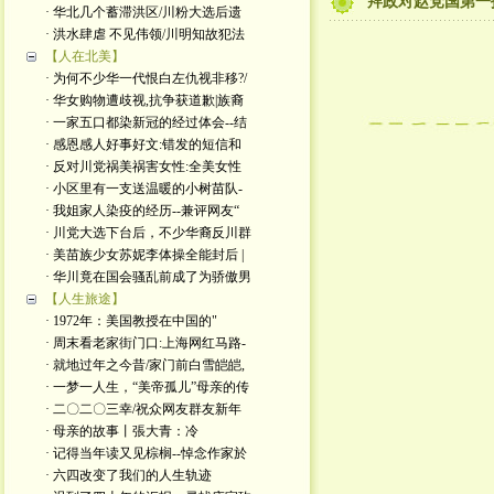
拜政对赵党国第一
· 华北几个蓄滞洪区/川粉大选后遗
· 洪水肆虐 不见伟领/川明知故犯法
【人在北美】
· 为何不少华一代恨白左仇视非移?/
· 华女购物遭歧视,抗争获道歉|族裔
· 一家五口都染新冠的经过体会--结
· 感恩感人好事好文:错发的短信和
· 反对川党祸美祸害女性:全美女性
· 小区里有一支送温暖的小树苗队-
· 我姐家人染疫的经历--兼评网友“
· 川党大选下台后，不少华裔反川群
· 美苗族少女苏妮李体操全能封后 |
· 华川竟在国会骚乱前成了为骄傲男
【人生旅途】
· 1972年：美国教授在中国的"
· 周末看老家街门口:上海网红马路-
· 就地过年之今昔/家门前白雪皑皑,
· 一梦一人生，“美帝孤儿”母亲的传
· 二〇二〇三幸/祝众网友群友新年
· 母亲的故事丨張大青：​冷
· 记得当年读又见棕榈--悼念作家於
· 六四改变了我们的人生轨迹