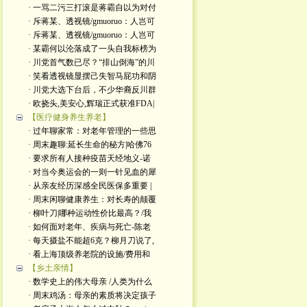
· 一骂二污三打滚是蒋霸自以为对付
· 斥蒋某、透视镜/gmuoruo：人岂可
· 斥蒋某、透视镜/gmuoruo：人岂可
· 某霸何以沦落成了一头自我标榜为
· 川党首气数已尽？“排山倒海”的川
· 笑看透视镜显摆己失智马屁功和阴
· 川党大选下台后，不少华裔反川群
· 欧挠头,美安心,辉瑞正式获准FDA|
【医疗健身养生养老】
· 过年聊家常：对老年管理的一些思
· 周末趣聊:延长生命的秘方|哈佛76
· 要求所有人接种疫苗天经地义-诺
· 对当今奥运会的一则一针见血的犀
· 从亲友经历深感全民医保多重要 |
· 周末闲聊健康养生：对长寿的颠覆
· 柳叶刀|哪种运动性价比最高？/我
· 如何面对老年、疾病与死亡-陈老
· 每天摄盐不能超6克？柳月刀说了,
· 看上海顶级养老院的设施/费用和
【乡土亲情】
· 数学史上的伟大母亲 /人类为什么
· 周末鸡汤：母亲的素质将决定孩子